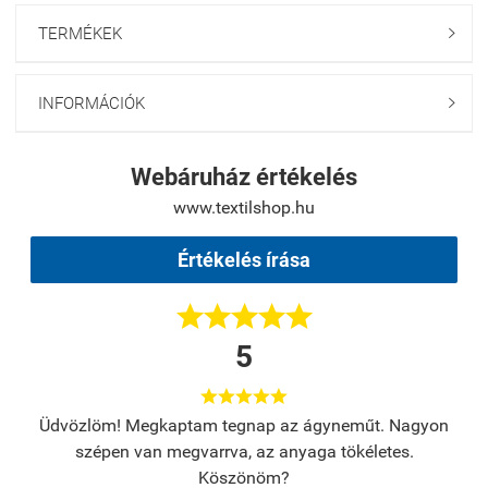
TERMÉKEK

INFORMÁCIÓK

Webáruház értékelés
www.textilshop.hu
Értékelés írása





5





s.
Üdvözlöm! Megkaptam tegnap az ágyneműt. Nagyon
A
szépen van megvarrva, az anyaga tökéletes.
Köszönöm?