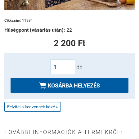
Cikkszám:
11391
Hűségpont (vásárlás után):
22
2 200 Ft
db

KOSÁRBA HELYEZÉS
Felvitel a kedvencek közé »
TOVÁBBI INFORMÁCIÓK A TERMÉKRŐL: