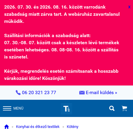
2026. 07. 30. és 2026. 08. 16. között varrodánk
X
szabadság miatt zárva tart. A webáruház zavartalanul
működik.
Szállítási információk a szabadság alatt:
07. 30.-08. 07. között csak a készleten lévő termékek
esetében lehetséges. 08. 08-08. 16. között a szállítás
is szünetel.
Kérjük, megrendelés esetén számítsanak a hosszabb
várakozási időre! Köszönjük!


06 20 321 23 77
E-mail küldés »


MENÜ

»
Konyhai és étkező textilek
»
Kötény