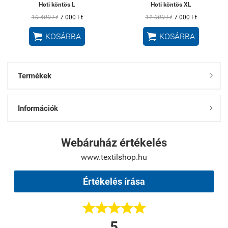
Hoti köntös L
Hoti köntös XL
10 400 Ft
7 000 Ft
11 000 Ft
7 000 Ft


KOSÁRBA
KOSÁRBA
Termékek

Információk

Webáruház értékelés
www.textilshop.hu
Értékelés írása





5