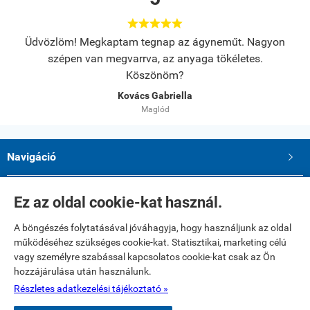





s.
Üdvözlöm! Megkaptam tegnap az ágyneműt. Nagyon
A
szépen van megvarrva, az anyaga tökéletes.
Köszönöm?
Kovács Gabriella
Maglód
Navigáció

Saját fiók

Ez az oldal cookie-kat használ.
A böngészés folytatásával jóváhagyja, hogy használjunk az oldal
Elérhetőségek
működéséhez szükséges cookie-kat. Statisztikai, marketing célú
Paku Andrea ev.
vagy személyre szabással kapcsolatos cookie-kat csak az Ön
2234 Maglód, Dózsa György utca 39
hozzájárulása után használunk.
Telefon: 06 20 321 23 77
E-mail: textilshop1@gmail.com
Részletes adatkezelési tájékoztató »