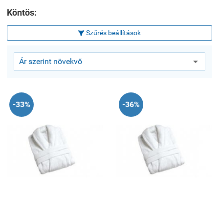
Köntös:
Szűrés beállítások

-33%
-36%