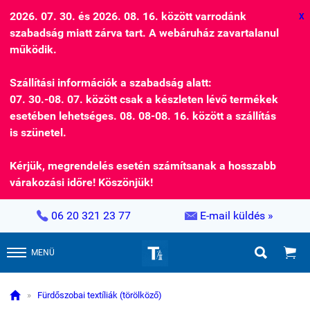
2026. 07. 30. és 2026. 08. 16. között varrodánk
X
szabadság miatt zárva tart. A webáruház zavartalanul
működik.
Szállítási információk a szabadság alatt:
07. 30.-08. 07. között csak a készleten lévő termékek
esetében lehetséges. 08. 08-08. 16. között a szállítás
is szünetel.
Kérjük, megrendelés esetén számítsanak a hosszabb
várakozási időre! Köszönjük!


06 20 321 23 77
E-mail küldés »


MENÜ

»
Fürdőszobai textíliák (törölköző)