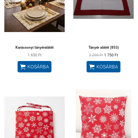
Karácsonyi tányéralátét
Tányér alátét (853)
1 650 Ft
2 200 Ft
1 750 Ft


KOSÁRBA
KOSÁRBA