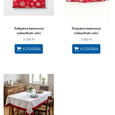
Székpárna karácsonyi
Díszpárna karácsonyi
(választható szín)
(választható szín)
3 250 Ft
3 500 Ft


KOSÁRBA
KOSÁRBA