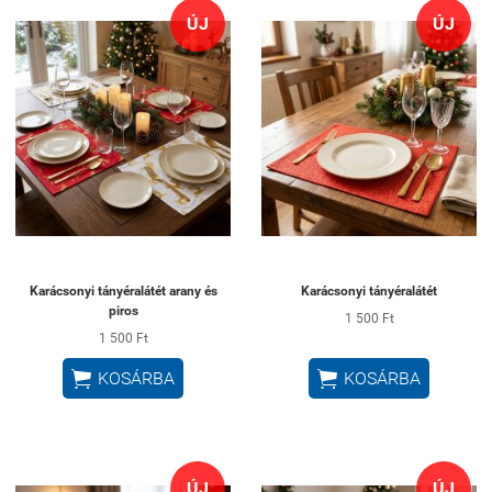
ÚJ
ÚJ
Karácsonyi tányéralátét arany és
Karácsonyi tányéralátét
piros
1 500 Ft
1 500 Ft


KOSÁRBA
KOSÁRBA
ÚJ
ÚJ