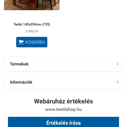
Terítő 140x204cm (739)
3 990 Ft

KOSÁRBA
Termékek

Információk

Webáruház értékelés
www.textilshop.hu
Értékelés írása