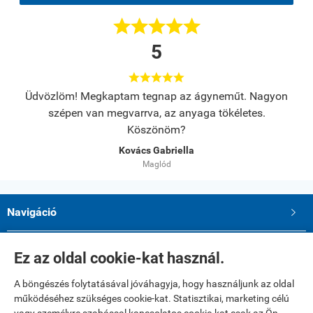





5





s.
Üdvözlöm! Megkaptam tegnap az ágyneműt. Nagyon
A
szépen van megvarrva, az anyaga tökéletes.
Köszönöm?
Kovács Gabriella
Maglód
Navigáció

Saját fiók

Ez az oldal cookie-kat használ.
A böngészés folytatásával jóváhagyja, hogy használjunk az oldal
Elérhetőségek
működéséhez szükséges cookie-kat. Statisztikai, marketing célú
Paku Andrea ev.