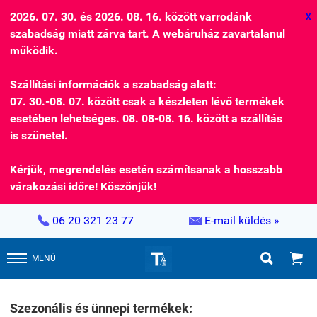
2026. 07. 30. és 2026. 08. 16. között varrodánk
X
szabadság miatt zárva tart. A webáruház zavartalanul
működik.
Szállítási információk a szabadság alatt:
07. 30.-08. 07. között csak a készleten lévő termékek
esetében lehetséges. 08. 08-08. 16. között a szállítás
is szünetel.
Kérjük, megrendelés esetén számítsanak a hosszabb
várakozási időre! Köszönjük!


06 20 321 23 77
E-mail küldés »


MENÜ
Szezonális és ünnepi termékek: