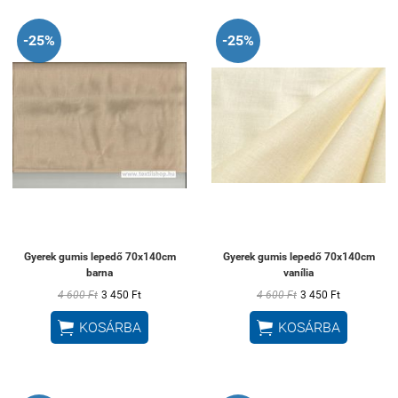
-25%
-25%
Gyerek gumis lepedő 70x140cm
Gyerek gumis lepedő 70x140cm
barna
vanília
4 600 Ft
3 450 Ft
4 600 Ft
3 450 Ft


KOSÁRBA
KOSÁRBA