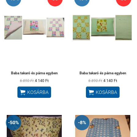
Baba takaró és párna egyben
Baba takaró és párna egyben
6 890 Ft
4 140 Ft
6 890 Ft
4 140 Ft


KOSÁRBA
KOSÁRBA
-50%
-8%