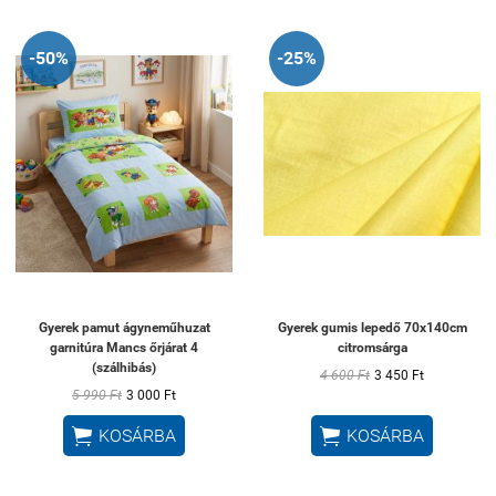
-50%
-25%
Gyerek pamut ágyneműhuzat
Gyerek gumis lepedő 70x140cm
garnitúra Mancs őrjárat 4
citromsárga
(szálhibás)
4 600 Ft
3 450 Ft
5 990 Ft
3 000 Ft


KOSÁRBA
KOSÁRBA