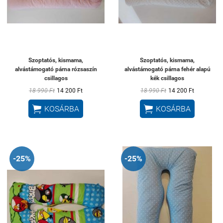
Szoptatós, kismama,
Szoptatós, kismama,
alvástámogató párna rózsaszín
alvástámogató párna fehér alapú
csillagos
kék csillagos
18 990 Ft
14 200 Ft
18 990 Ft
14 200 Ft


KOSÁRBA
KOSÁRBA
-25%
-25%