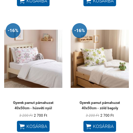


KOSÁRBA
KOSÁRBA
-16%
-16%
Gyerek pamut párnahuzat
Gyerek pamut párnahuzat
40x50cm - húsvéti nyúl
40x50cm - zöld bagoly
3 200 Ft
2 700 Ft
3 200 Ft
2 700 Ft


KOSÁRBA
KOSÁRBA