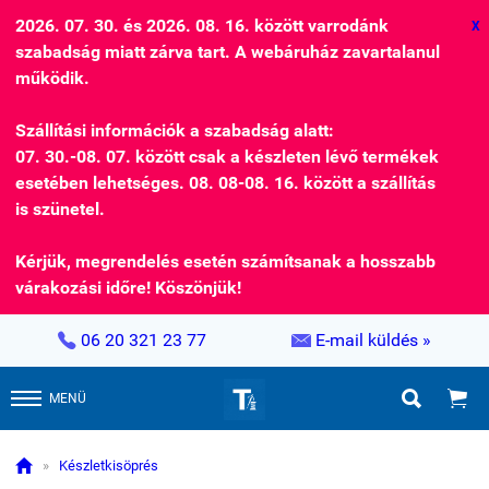
2026. 07. 30. és 2026. 08. 16. között varrodánk
X
szabadság miatt zárva tart. A webáruház zavartalanul
működik.
Szállítási információk a szabadság alatt:
07. 30.-08. 07. között csak a készleten lévő termékek
esetében lehetséges. 08. 08-08. 16. között a szállítás
is szünetel.
Kérjük, megrendelés esetén számítsanak a hosszabb
várakozási időre! Köszönjük!


06 20 321 23 77
E-mail küldés »


MENÜ

»
Készletkisöprés