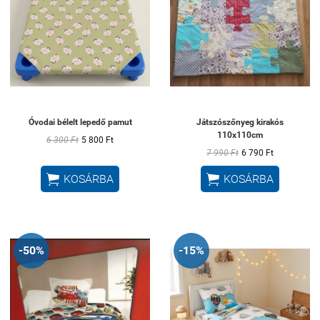
Óvodai bélelt lepedő pamut
Játszószőnyeg kirakós
110x110cm
6 300 Ft
5 800 Ft
7 990 Ft
6 790 Ft


KOSÁRBA
KOSÁRBA
-50%
-15%