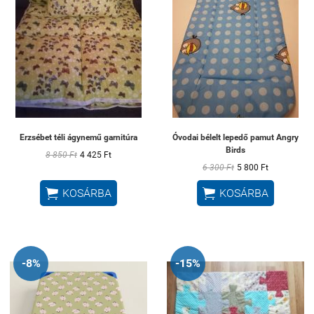
Erzsébet téli ágynemű garnitúra
Óvodai bélelt lepedő pamut Angry
Birds
8 850 Ft
4 425 Ft
6 300 Ft
5 800 Ft


KOSÁRBA
KOSÁRBA
-8%
-15%