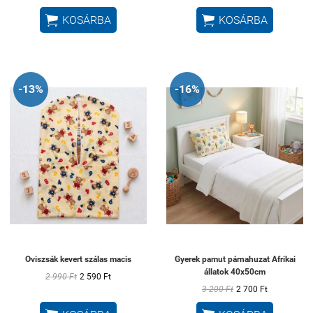


KOSÁRBA
KOSÁRBA
-13%
-16%
Oviszsák kevert szálas macis
Gyerek pamut párnahuzat Afrikai
állatok 40x50cm
2 990 Ft
2 590 Ft
3 200 Ft
2 700 Ft