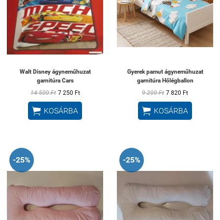
Walt Disney ágyneműhuzat
Gyerek pamut ágyneműhuzat
garnitúra Cars
garnitúra Hőlégballon
14 500 Ft
7 250 Ft
9 200 Ft
7 820 Ft


KOSÁRBA
KOSÁRBA
-25%
-25%