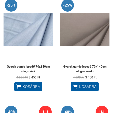
-25%
-25%
Gyerek gumis lepedő 70x140cm
Gyerek gumis lepedő 70x140cm
világoskék
világosszürke
4 600 Ft
3 450 Ft
4 600 Ft
3 450 Ft


KOSÁRBA
KOSÁRBA
-40%
ÚJ
-40%
ÚJ