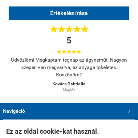
Értékelés írása





5





s.
Üdvözlöm! Megkaptam tegnap az ágyneműt. Nagyon
A
szépen van megvarrva, az anyaga tökéletes.
Köszönöm?
Kovács Gabriella
Maglód
Navigáció

Saját fiók

Ez az oldal cookie-kat használ.