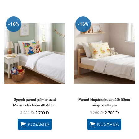
-16%
-16%
Gyerek pamut párnahuzat
Pamut kispárnahuzat 40x50cm
Micimackó krém 40x50cm
sárga csillagos
3 200 Ft
2 700 Ft
3 200 Ft
2 700 Ft


KOSÁRBA
KOSÁRBA