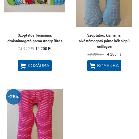
Szoptatós, kismama,
Szoptatós, kismama,
alvástámogató párna Angry Birds
alvástámogató párna kék alapú
csillagos
18 990 Ft
14 200 Ft
18 990 Ft
14 200 Ft


KOSÁRBA
KOSÁRBA
-25%