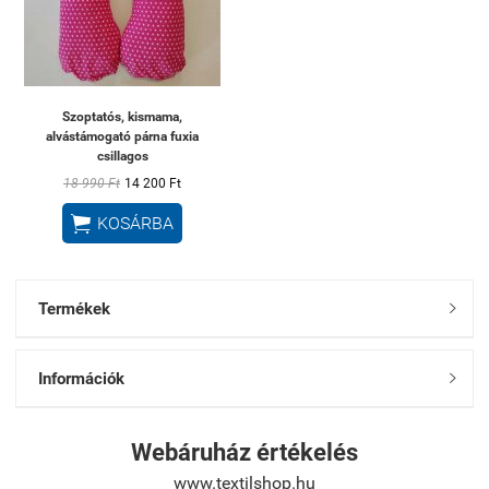
Szoptatós, kismama,
alvástámogató párna fuxia
csillagos
18 990 Ft
14 200 Ft

KOSÁRBA
Termékek

Információk

Webáruház értékelés
www.textilshop.hu