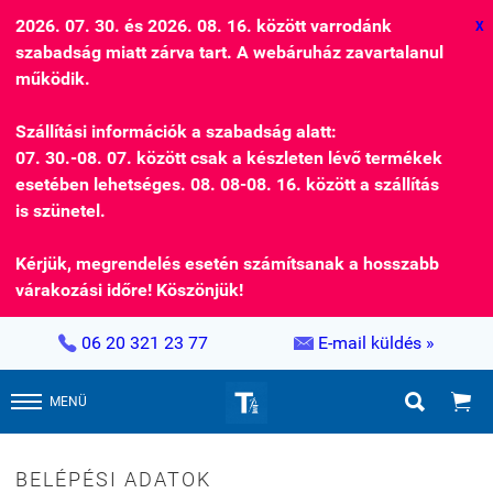
2026. 07. 30. és 2026. 08. 16. között varrodánk
X
szabadság miatt zárva tart. A webáruház zavartalanul
működik.
Szállítási információk a szabadság alatt:
07. 30.-08. 07. között csak a készleten lévő termékek
esetében lehetséges. 08. 08-08. 16. között a szállítás
is szünetel.
Kérjük, megrendelés esetén számítsanak a hosszabb
várakozási időre! Köszönjük!


06 20 321 23 77
E-mail küldés »


MENÜ
BELÉPÉSI ADATOK