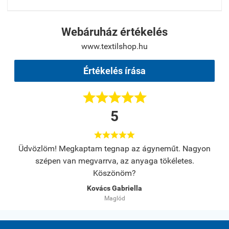
Webáruház értékelés
www.textilshop.hu
Értékelés írása





5





s.
Üdvözlöm! Megkaptam tegnap az ágyneműt. Nagyon
A
szépen van megvarrva, az anyaga tökéletes.
Köszönöm?
Kovács Gabriella
Maglód