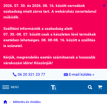
2026. 07. 30. és 2026. 08. 16. között varrodánk
X
szabadság miatt zárva tart. A webáruház zavartalanul
működik.
Szállítási információk a szabadság alatt:
07. 30.-08. 07. között csak a készleten lévő termékek
esetében lehetséges. 08. 08-08. 16. között a szállítás
is szünetel.
Kérjük, megrendelés esetén számítsanak a hosszabb
várakozási időre! Köszönjük!


06 20 321 23 77
E-mail küldés »


MENÜ

»
Méteráru és rövidáru