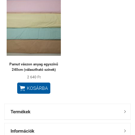
Pamut vászon anyag egyszínű
240cm (választható színek)
2 640 Ft

KOSÁRBA
Termékek

Információk
