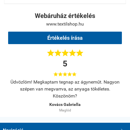
Webáruház értékelés
www.textilshop.hu
Értékelés írása





5





s.
Üdvözlöm! Megkaptam tegnap az ágyneműt. Nagyon
A
szépen van megvarrva, az anyaga tökéletes.
Köszönöm?
Kovács Gabriella
Maglód