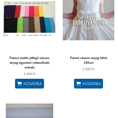
Pamut szatén jellegű vászon
Pamut vászon anyag fehér
anyag egyszínű (választható
240cm
színek)
2 500 Ft
2 490 Ft


KOSÁRBA
KOSÁRBA