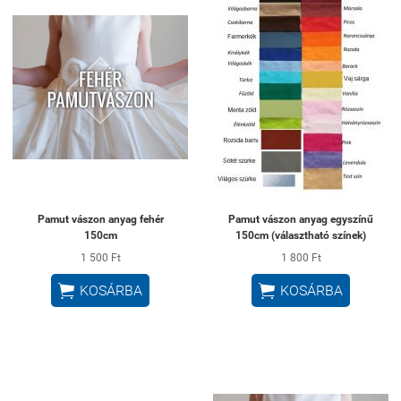
Pamut vászon anyag fehér
Pamut vászon anyag egyszínű
150cm
150cm (választható színek)
1 500 Ft
1 800 Ft


KOSÁRBA
KOSÁRBA