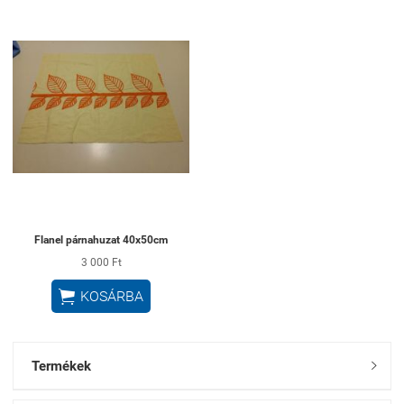
Flanel párnahuzat 40x50cm
3 000 Ft

KOSÁRBA
Termékek
