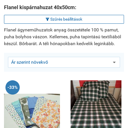
Flanel kispárnahuzat 40x50cm:
Szűrés beállítások

Flanel ágyneműhuzatok anyag összetétele 100 % pamut,
puha bolyhos vászon. Kellemes, puha tapintású textíliából
készül. Bőrbarát. A téli hónapokban kedvelik leginkább.
-33%