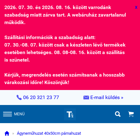
2026. 07. 30. és 2026. 08. 16. között varrodánk
X
szabadság miatt zárva tart. A webáruház zavartalanul
működik.
Szállítási információk a szabadság alatt:
07. 30.-08. 07. között csak a készleten lévő termékek
esetében lehetséges. 08. 08-08. 16. között a szállítás
is szünetel.
Kérjük, megrendelés esetén számítsanak a hosszabb
várakozási időre! Köszönjük!


06 20 321 23 77
E-mail küldés »


MENÜ

»
Ágyneműhuzat 40x50cm párnahuzat