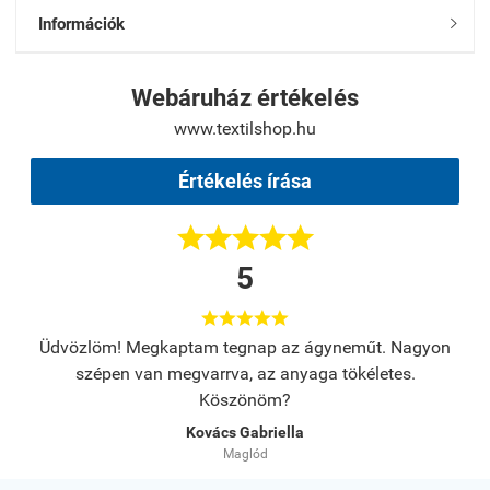
Információk

Webáruház értékelés
www.textilshop.hu
Értékelés írása





5





s.
Üdvözlöm! Megkaptam tegnap az ágyneműt. Nagyon
A
szépen van megvarrva, az anyaga tökéletes.
Köszönöm?
Kovács Gabriella
Maglód