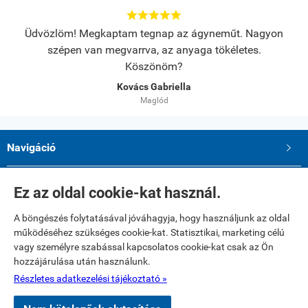





eműt. Nagyon
Az anyag minüsége jó és fizetési felrétel rufal
ökéletes.
Erdész Ivanne. Dr
Nagy Káta
Navigáció

Saját fiók

Ez az oldal cookie-kat használ.
A böngészés folytatásával jóváhagyja, hogy használjunk az oldal
Elérhetőségek
működéséhez szükséges cookie-kat. Statisztikai, marketing célú
Paku Andrea ev.
vagy személyre szabással kapcsolatos cookie-kat csak az Ön
2234 Maglód, Dózsa György utca 39
hozzájárulása után használunk.
Telefon: 06 20 321 23 77
E-mail: textilshop1@gmail.com
Részletes adatkezelési tájékoztató »