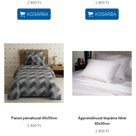
2 800 Ft
2 800 Ft


KOSÁRBA
KOSÁRBA
Pamut párnahuzat 40x50cm
Ágyneműhuzat kispárna fehér
40x50cm
2 800 Ft
2 800 Ft