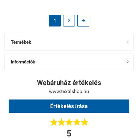
2
1

Termékek

Információk

Webáruház értékelés
www.textilshop.hu
Értékelés írása





5