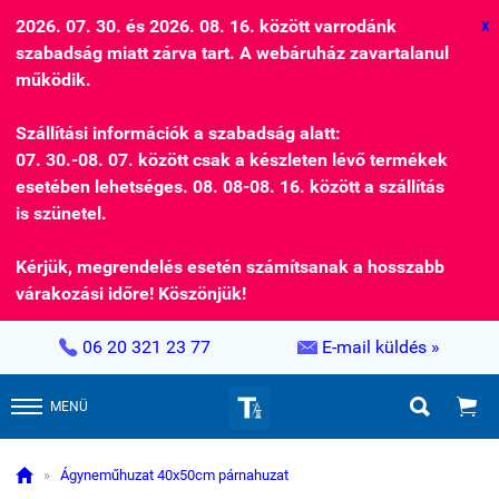
2026. 07. 30. és 2026. 08. 16. között varrodánk
X
szabadság miatt zárva tart. A webáruház zavartalanul
működik.
Szállítási információk a szabadság alatt:
07. 30.-08. 07. között csak a készleten lévő termékek
esetében lehetséges. 08. 08-08. 16. között a szállítás
is szünetel.
Kérjük, megrendelés esetén számítsanak a hosszabb
várakozási időre! Köszönjük!


06 20 321 23 77
E-mail küldés »


MENÜ

»
Ágyneműhuzat 40x50cm párnahuzat