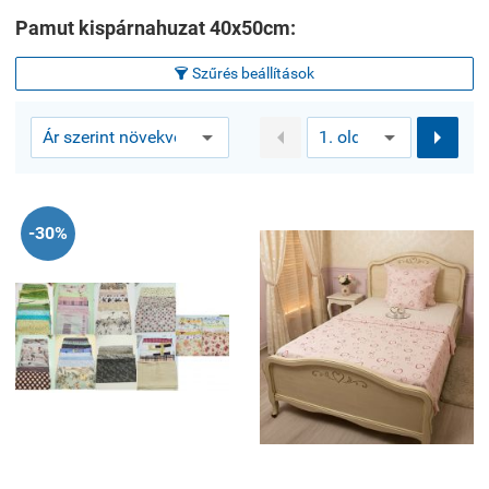
Pamut kispárnahuzat 40x50cm:
Szűrés beállítások



-30%