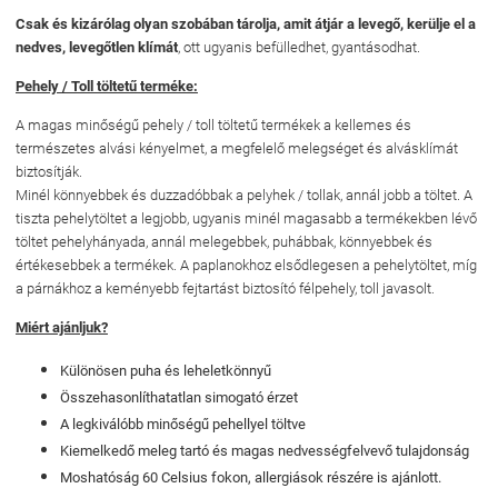
Csak és kizárólag olyan szobában tárolja, amit átjár a levegő, kerülje el a
nedves, levegőtlen klímát
, ott ugyanis befülledhet, gyantásodhat.
Pehely / Toll töltetű terméke:
A magas minőségű pehely / toll töltetű termékek a kellemes és
természetes alvási kényelmet, a megfelelő melegséget és alvásklímát
biztosítják.
Minél könnyebbek és duzzadóbbak a pelyhek / tollak, annál jobb a töltet. A
tiszta pehelytöltet a legjobb, ugyanis minél magasabb a termékekben lévő
töltet pehelyhányada, annál melegebbek, puhábbak, könnyebbek és
értékesebbek a termékek. A paplanokhoz elsődlegesen a pehelytöltet, míg
a párnákhoz a keményebb fejtartást biztosító félpehely, toll javasolt.
Miért ajánljuk?
Különösen puha és leheletkönnyű
Összehasonlíthatatlan simogató érzet
A legkiválóbb minőségű pehellyel töltve
Kiemelkedő meleg tartó és magas nedvességfelvevő tulajdonság
Moshatóság 60 Celsius fokon, allergiások részére is ajánlott.