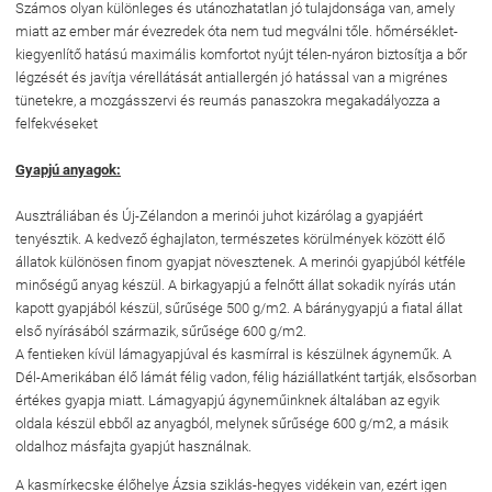
Számos olyan különleges és utánozhatatlan jó tulajdonsága van, amely
miatt az ember már évezredek óta nem tud megválni tőle. hőmérséklet-
kiegyenlítő hatású maximális komfortot nyújt télen-nyáron biztosítja a bőr
légzését és javítja vérellátását antiallergén jó hatással van a migrénes
tünetekre, a mozgásszervi és reumás panaszokra megakadályozza a
felfekvéseket
Gyapjú anyagok:
Ausztráliában és Új-Zélandon a merinói juhot kizárólag a gyapjáért
tenyésztik. A kedvező éghajlaton, természetes körülmények között élő
állatok különösen finom gyapjat növesztenek. A merinói gyapjúból kétféle
minőségű anyag készül. A birkagyapjú a felnőtt állat sokadik nyírás után
kapott gyapjából készül, sűrűsége 500 g/m2. A báránygyapjú a fiatal állat
első nyírásából származik, sűrűsége 600 g/m2.
A fentieken kívül lámagyapjúval és kasmírral is készülnek ágyneműk. A
Dél-Amerikában élő lámát félig vadon, félig háziállatként tartják, elsősorban
értékes gyapja miatt. Lámagyapjú ágyneműinknek általában az egyik
oldala készül ebből az anyagból, melynek sűrűsége 600 g/m2, a másik
oldalhoz másfajta gyapjút használnak.
A kasmírkecske élőhelye Ázsia sziklás-hegyes vidékein van, ezért igen