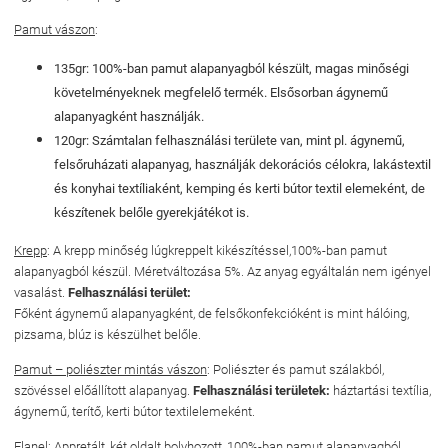
Pamut vászon
:
135gr: 100%-ban pamut alapanyagból készült, magas minőségi
követelményeknek megfelelő termék. Elsősorban ágynemű
alapanyagként használják.
120gr: Számtalan felhasználási területe van, mint pl. ágynemű,
felsőruházati alapanyag, használják dekorációs célokra, lakástextil
és konyhai textíliaként, kemping és kerti bútor textil elemeként, de
készítenek belőle gyerekjátékot is.
Krepp
: A krepp minőség lúgkreppelt kikészítéssel,100%-ban pamut
alapanyagból készül. Méretváltozása 5%. Az anyag egyáltalán nem igényel
vasalást.
Felhasználási terület:
Főként ágynemű alapanyagként, de felsőkonfekcióként is mint hálóing,
pizsama, blúz is készülhet belőle.
Pamut – poliészter mintás vászon
: Poliészter és pamut szálakból,
szövéssel előállított alapanyag.
Felhasználási területek
:
háztartási textília,
ágynemű, terítő, kerti bútor textilelemeként.
Flanel
: Appretált, két oldalt bolyhozott, 100%-ban pamut alapanyagból