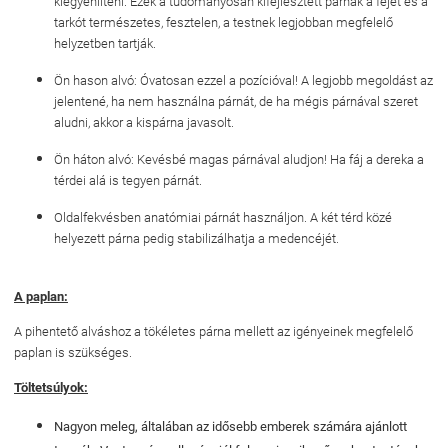
kiegyenlíteni. Ezek a tudományosan kifejlesztett párnák a fejet és a
tarkót természetes, fesztelen, a testnek legjobban megfelelő
helyzetben tartják.
Ön hason alvó: Óvatosan ezzel a pozícióval! A legjobb megoldást az
jelentené, ha nem használna párnát, de ha mégis párnával szeret
aludni, akkor a kispárna javasolt.
Ön háton alvó: Kevésbé magas párnával aludjon! Ha fáj a dereka a
térdei alá is tegyen párnát.
Oldalfekvésben anatómiai párnát használjon. A két térd közé
helyezett párna pedig stabilizálhatja a medencéjét.
A paplan:
A pihentető alváshoz a tökéletes párna mellett az igényeinek megfelelő
paplan is szükséges.
Töltetsúlyok:
Nagyon meleg, általában az idősebb emberek számára ajánlott