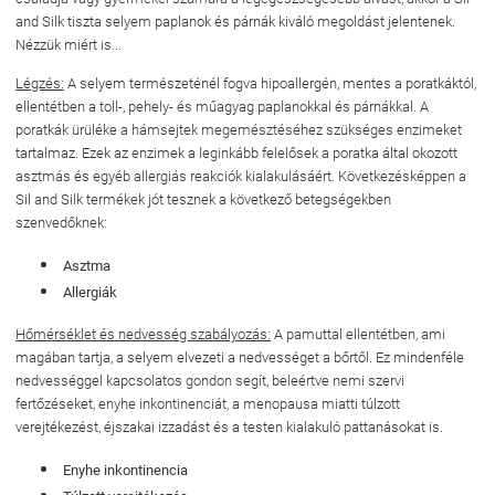
and Silk tiszta selyem paplanok és párnák kiváló megoldást jelentenek.
Nézzük miért is...
Légzés:
A selyem természeténél fogva hipoallergén, mentes a poratkáktól,
ellentétben a toll-, pehely- és műagyag paplanokkal és párnákkal. A
poratkák ürüléke a hámsejtek megemésztéséhez szükséges enzimeket
tartalmaz. Ezek az enzimek a leginkább felelősek a poratka által okozott
asztmás és egyéb allergiás reakciók kialakulásáért. Következésképpen a
Sil and Silk termékek jót tesznek a következő betegségekben
szenvedőknek:
Asztma
Allergiák
Hőmérséklet és nedvesség szabályozás:
A pamuttal ellentétben, ami
magában tartja, a selyem elvezeti a nedvességet a bőrtől. Ez mindenféle
nedvességgel kapcsolatos gondon segít, beleértve nemi szervi
fertőzéseket, enyhe inkontinenciát, a menopausa miatti túlzott
verejtékezést, éjszakai izzadást és a testen kialakuló pattanásokat is.
Enyhe inkontinencia