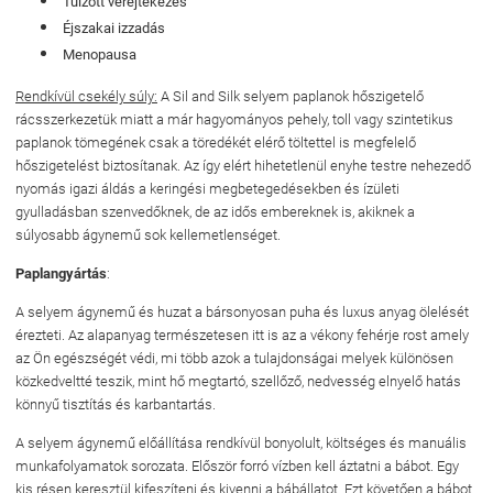
Túlzott verejtékezés
Éjszakai izzadás
Menopausa
Rendkívül csekély súly:
A Sil and Silk selyem paplanok hőszigetelő
rácsszerkezetük miatt a már hagyományos pehely, toll vagy szintetikus
paplanok tömegének csak a töredékét elérő töltettel is megfelelő
hőszigetelést biztosítanak. Az így elért hihetetlenül enyhe testre nehezedő
nyomás igazi áldás a keringési megbetegedésekben és ízületi
gyulladásban szenvedőknek, de az idős embereknek is, akiknek a
súlyosabb ágynemű sok kellemetlenséget.
Paplangyártás
:
A selyem ágynemű és huzat a bársonyosan puha és luxus anyag ölelését
érezteti. Az alapanyag természetesen itt is az a vékony fehérje rost amely
az Ön egészségét védi, mi több azok a tulajdonságai melyek különösen
közkedveltté teszik, mint hő megtartó, szellőző, nedvesség elnyelő hatás
könnyű tisztítás és karbantartás.
A selyem ágynemű előállítása rendkívül bonyolult, költséges és manuális
munkafolyamatok sorozata. Először forró vízben kell áztatni a bábot. Egy
kis résen keresztül kifeszíteni és kivenni a bábállatot. Ezt követően a bábot