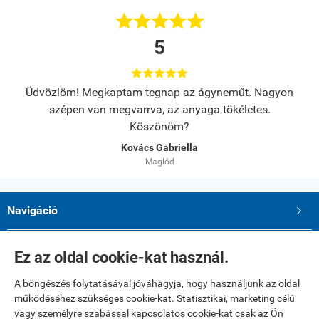





5





neműt. Nagyon
Az anyag minüsége jó és fizetési felrétel ruf
tökéletes.
Erdész Ivanne. Dr
Nagy Káta
Navigáció

Saját fiók

Ez az oldal cookie-kat használ.
A böngészés folytatásával jóváhagyja, hogy használjunk az oldal
Elérhetőségek
működéséhez szükséges cookie-kat. Statisztikai, marketing célú
Paku Andrea ev.
vagy személyre szabással kapcsolatos cookie-kat csak az Ön
2234 Maglód, Dózsa György utca 39