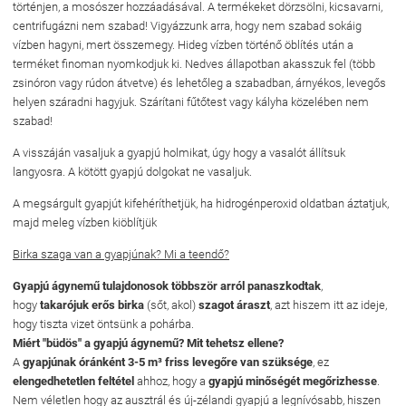
történjen, a mosószer hozzáadásával. A termékeket dörzsölni, kicsavarni,
centrifugázni nem szabad! Vigyázzunk arra, hogy nem szabad sokáig
vízben hagyni, mert összemegy. Hideg vízben történő öblítés után a
terméket finoman nyomkodjuk ki. Nedves állapotban akasszuk fel (több
zsinóron vagy rúdon átvetve) és lehetőleg a szabadban, árnyékos, levegős
helyen száradni hagyjuk. Szárítani fűtőtest vagy kályha közelében nem
szabad!
A visszáján vasaljuk a gyapjú holmikat, úgy hogy a vasalót állítsuk
langyosra. A kötött gyapjú dolgokat ne vasaljuk.
A megsárgult gyapjút kifehéríthetjük, ha hidrogénperoxid oldatban áztatjuk,
majd meleg vízben kiöblítjük
Birka szaga van a gyapjúnak? Mi a teendő?
Gyapjú ágynemű tulajdonosok többször arról panaszkodtak
,
hogy
takarójuk erős birka
(sőt, akol)
szagot áraszt
, azt hiszem itt az ideje,
hogy tiszta vizet öntsünk a pohárba.
Miért "büdös" a gyapjú ágynemű? Mit tehetsz ellene?
A
gyapjúnak óránként 3-5 m³ friss levegőre van szüksége
, ez
elengedhetetlen feltétel
ahhoz, hogy a
gyapjú minőségét megőrizhesse
.
Nem véletlen hogy az ausztrál és új-zélandi gyapjú a legnívósabb, hiszen