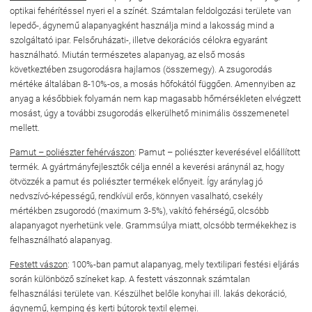
optikai fehérítéssel nyeri el a színét. Számtalan feldolgozási területe van
lepedő-, ágynemű alapanyagként használja mind a lakosság mind a
szolgáltató ipar. Felsőruházati-, illetve dekorációs célokra egyaránt
használható. Miután természetes alapanyag, az első mosás
következtében zsugorodásra hajlamos (összemegy). A zsugorodás
mértéke általában 8-10%-os, a mosás hőfokától függően. Amennyiben az
anyag a későbbiek folyamán nem kap magasabb hőmérsékleten elvégzett
mosást, úgy a további zsugorodás elkerülhető minimális összemenetel
mellett.
Pamut – poliészter fehérvászon
: Pamut – poliészter keverésével előállított
termék. A gyártmányfejlesztők célja ennél a keverési aránynál az, hogy
ötvözzék a pamut és poliészter termékek előnyeit. Így aránylag jó
nedvszívó-képességű, rendkívül erős, könnyen vasalható, csekély
mértékben zsugorodó (maximum 3-5%), vakító fehérségű, olcsóbb
alapanyagot nyerhetünk vele. Grammsúlya miatt, olcsóbb termékekhez is
felhasználható alapanyag.
Festett vászon
: 100%-ban pamut alapanyag, mely textilipari festési eljárás
során különböző színeket kap. A festett vászonnak számtalan
felhasználási területe van. Készülhet belőle konyhai ill. lakás dekoráció,
ágynemű, kemping és kerti bútorok textil elemei.