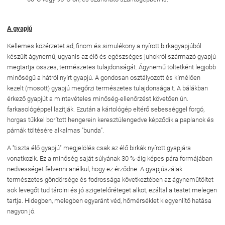
A gyapjú
Kellemes közérzetet ad, finom és simulékony a nyírott birkagyapjúból
készült ágynemű, ugyanis az élő és egészséges juhokról származó gyapjú
megtartja összes, természetes tulajdonságát. Ágynemű töltetként legjobb
minőségű a hátról nyírt gyapjú. A gondosan osztályozott és kímélően
kezelt (mosott) gyapjú megőrzi természetes tulajdonságait. A bálákban
érkező gyapjút a mintavételes minőség-ellenőrzést követően ún.
farkasológéppel lazítják. Ezután a kártológép eltérő sebességgel forgó,
horgas tűkkel borított hengerein keresztülengedve képződik a paplanok és
párnák töltésére alkalmas ''bunda''.
A ''tiszta élő gyapjú" megjelölés csak az élő birkák nyírott gyapjára
vonatkozik. Ez a minőség saját súlyának 30 %-áig képes pára formájában
nedvességet felvenni anélkül, hogy ez érződne. A gyapjúszálak
természetes göndörsége és fodrossága következtében az ágyneműtöltet
sok levegőt tud tárolni és jó szigetelőréteget alkot, ezáltal a testet melegen
tartja. Hidegben, melegben egyaránt véd, hőmérséklet kiegyenlítő hatása
nagyon jó.