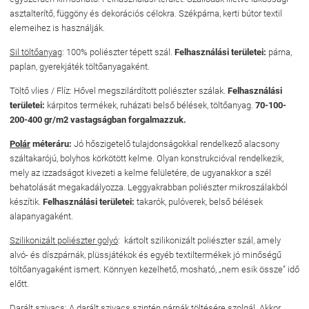
asztalterítő, függöny és dekorációs célokra. Székpárna, kerti bútor textil
elemeihez is használják.
Sil töltőanyag
: 100% poliészter tépett szál.
Felhasználási területei
:
párna,
paplan, gyerekjáték töltőanyagaként.
Töltő vlies / Flíz
: Hővel megszilárdított poliészter szálak.
Felhasználási
területei:
kárpitos termékek, ruházati belső bélések, töltőanyag.
70-100-
200-400 gr/m2 vastagságban forgalmazzuk.
Polár
méteráru:
Jó hőszigetelő tulajdonságokkal rendelkező alacsony
száltakarójú, bolyhos körkötött kelme. Olyan konstrukcióval rendelkezik,
mely az izzadságot kivezeti a kelme felületére, de ugyanakkor a szél
behatolását megakadályozza. Leggyakrabban poliészter mikroszálakból
készítik.
Felhasználási területei
:
takarók, pulóverek, belső bélések
alapanyagaként.
Szilikonizált poliészter golyó
:
kártolt szilikonizált poliészter szál, amely
alvó- és díszpárnák, plüssjátékok és egyéb textiltermékek jó minőségű
töltőanyagaként ismert. Könnyen kezelhető, mosható, „nem esik össze” idő
előtt.
Darált szivacs:
A darált szivacs szintén párnák töltésére szolgál. Akkor