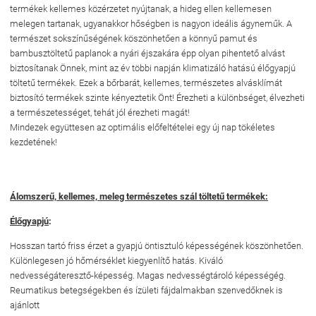
termékek kellemes közérzetet nyújtanak, a hideg ellen kellemesen
melegen tartanak, ugyanakkor hőségben is nagyon ideális ágyneműk. A
természet sokszínűségének köszönhetően a könnyű pamut és
bambusztöltetű paplanok a nyári éjszakára épp olyan pihentető alvást
biztosítanak Önnek, mint az év többi napján klimatizáló hatású élőgyapjú
töltetű termékek. Ezek a bőrbarát, kellemes, természetes alvásklímát
biztosító termékek szinte kényeztetik Önt! Érezheti a különbséget, élvezheti
a természetességet, tehát jól érezheti magát!
Mindezek együttesen az optimális előfeltételei egy új nap tökéletes
kezdetének!
Álomszerű, kellemes, meleg természetes szál töltetű termékek:
Élőgyapjú
:
Hosszan tartó friss érzet a gyapjú öntisztuló képességének köszönhetően.
Különlegesen jó hőmérséklet kiegyenlítő hatás. Kiváló
nedvességáteresztő-képesség. Magas nedvességtároló képességég.
Reumatikus betegségekben és ízületi fájdalmakban szenvedőknek is
ajánlott