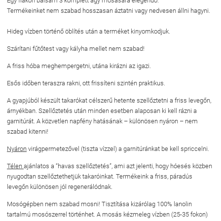
Egy flakon balsam 3 komplett ágy mosására elegendő.
Termékeinket nem szabad hosszasan áztatni vagy nedvesen állni hagyni.
Hideg vízben történő öblítés után a terméket kinyomkodjuk.
Szárítani fűtőtest vagy kályha mellet nem szabad!
A friss hóba meghempergetni, utána kirázni az igazi.
Esős időben teraszra rakni, ott frissíteni szintén praktikus.
A gyapjúból készült takarókat célszerű hetente szellőztetni a friss levegőn,
árnyékban. Szellőztetés után minden esetben alaposan ki kell rázni a
garnitúrát. A közvetlen napfény hatásának – különösen nyáron – nem
szabad kitenni!
Nyáron
virágpermetezővel (tiszta vízzel) a garnitúránkat be kell spriccelni.
Télen
ajánlatos a “havas szellőztetés”, ami azt jelenti, hogy hóesés közben
nyugodtan szellőztethetjük takaróinkat. Termékeink a friss, páradús
levegőn különösen jól regenerálódnak.
Mosógépben nem szabad mosni! Tisztítása kizárólag 100% lanolin
tartalmú mosószerrel történhet. A mosás kézmeleg vízben (25-35 fokon)