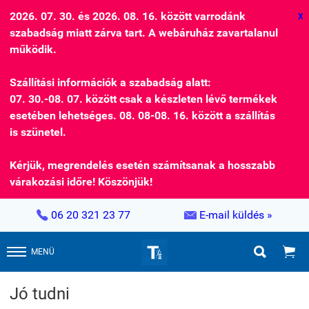
2026. 07. 30. és 2026. 08. 16. között varrodánk
X
szabadság miatt zárva tart. A webáruház zavartalanul
működik.
Szállítási információk a szabadság alatt:
07. 30.-08. 07. között csak a készleten lévő termékek
esetében lehetséges. 08. 08-08. 16. között a szállítás
is szünetel.
Kérjük, megrendelés esetén számítsanak a hosszabb
várakozási időre! Köszönjük!


06 20 321 23 77
E-mail küldés »


MENÜ
Jó tudni