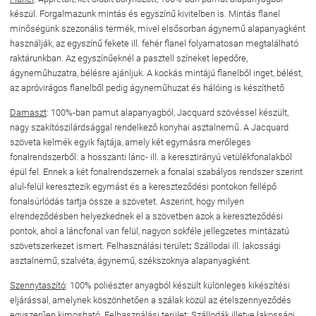
készül. Forgalmazunk mintás és egyszínű kivitelben is. Mintás flanel
minőségünk szezonális termék, mivel elsősorban ágynemű alapanyagként
használják, az egyszínű fekete ill. fehér flanel folyamatosan megtalálható
raktárunkban. Az egyszínűeknél a pasztell színeket lepedőre,
ágyneműhuzatra, bélésre ajánljuk. A kockás mintájú flanelből inget, bélést,
az apróvirágos flanelből pedig ágyneműhuzat és hálóing is készíthető
Damaszt
: 100%-ban pamut alapanyagból, Jacquard szövéssel készült,
nagy szakítószilárdsággal rendelkező konyhai asztalnemű. A Jacquard
szövet
a kelmék egyik fajtája, amely két egymásra merőleges
fonalrendszerből: a hosszanti lánc- ill. a keresztirányú vetülékfonalakból
épül fel. Ennek a két fonalrendszernek a fonalai szabályos rendszer szerint
alul-felül keresztezik egymást és a kereszteződési pontokon fellépő
fonalsúrlódás tartja össze a szövetet. Aszerint, hogy milyen
elrendeződésben helyezkednek el a szövetben azok a kereszteződési
pontok, ahol a láncfonal van felül, nagyon sokféle jellegzetes mintázatú
szövetszerkezet ismert. Felhasználási terület
:
Szállodai ill. lakossági
asztalnemű, szalvéta, ágynemű, székszoknya alapanyagként.
Szennytaszító
: 100% poliészter anyagból készült különleges kikészítési
eljárással, amelynek köszönhetően a szálak közül az ételszennyeződés
egyszerűen kimosható. Felhasználási terület: Szállodák illetve lakossági