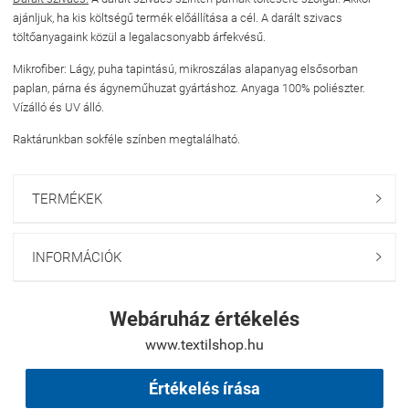
ajánljuk, ha kis költségű termék előállítása a cél. A darált szivacs
töltőanyagaink közül a legalacsonyabb árfekvésű.
Mikrofiber:
Lágy, puha tapintású, mikroszálas alapanyag elsősorban
paplan, párna és ágyneműhuzat gyártáshoz. Anyaga 100% poliészter.
Vízálló és UV álló.
Raktárunkban sokféle színben megtalálható.
TERMÉKEK

INFORMÁCIÓK

Webáruház értékelés
www.textilshop.hu
Értékelés írása