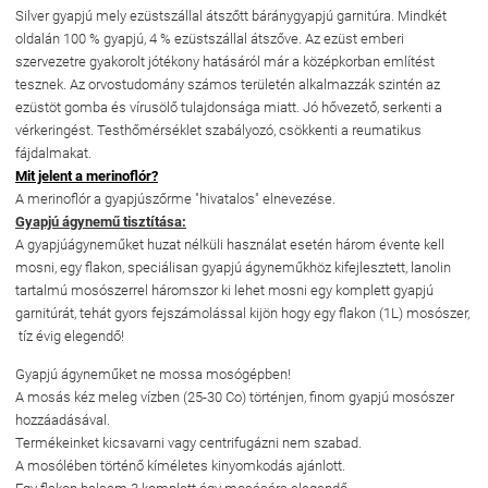
Silver gyapjú mely ezüstszállal átszőtt báránygyapjú garnitúra. Mindkét
oldalán 100 % gyapjú, 4 % ezüstszállal átszőve. Az ezüst emberi
szervezetre gyakorolt jótékony hatásáról már a középkorban említést
tesznek. Az orvostudomány számos területén alkalmazzák szintén az
ezüstöt gomba és vírusölő tulajdonsága miatt. Jó hővezető, serkenti a
vérkeringést. Testhőmérséklet szabályozó, csökkenti a reumatikus
fájdalmakat.
Mit jelent a merinoflór?
A merinoflór a gyapjúszőrme "hivatalos" elnevezése.
Gyapjú ágynemű tisztítása:
A gyapjúágyneműket huzat nélküli használat esetén három évente kell
mosni, egy flakon, speciálisan gyapjú ágyneműkhöz kifejlesztett, lanolin
tartalmú mosószerrel háromszor ki lehet mosni egy komplett gyapjú
garnitúrát, tehát gyors fejszámolással kijön hogy egy flakon (1L) mosószer,
tíz évig elegendő!
Gyapjú ágyneműket ne mossa mosógépben!
A mosás kéz meleg vízben (25-30 Co) történjen, finom gyapjú mosószer
hozzáadásával.
Termékeinket kicsavarni vagy centrifugázni nem szabad.
A mosólében történő kíméletes kinyomkodás ajánlott.