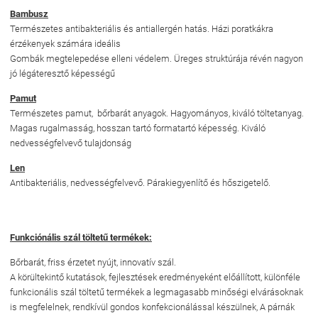
Bambusz
T
ermészetes antibakteriális és antiallergén hatás. Házi poratkákra
érzékenyek számára ideális
Gombák megtelepedése elleni védelem. Üreges struktúrája révén nagyon
jó légáteresztő képességű
Pamut
Természetes pamut, bőrbarát anyagok. Hagyományos, kiváló töltetanyag.
Magas rugalmasság, hosszan tartó formatartó képesség. Kiváló
nedvességfelvevő tulajdonság
Len
.
Antibakteriális, nedvességfelvevő. Párakiegyenlítő és hőszigetelő
Funkciónális szál töltetű termékek:
Bőrbarát, friss érzetet nyújt, innovatív szál.
A körültekintő kutatások, fejlesztések eredményeként előállított, különféle
funkcionális szál töltetű termékek a legmagasabb minőségi elvárásoknak
is megfelelnek, rendkívül gondos konfekcionálással készülnek, A párnák