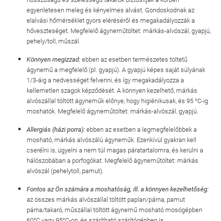
egyenletesen meleg és kényelmes alvást. Gondoskodnak az
elalvási hőmérséklet gyors eléréséről és megakadályozzák a
hőveszteséget. Megfelelő ágyneműtöltet: márkás-alvószál, gyapjú,
pehely/toll, műszál.
Könnyen megizzad:
ebben az esetben természetes töltetű
ágynemű a megfelelő (pl. gyapjú). A gyapjú képes saját súlyának
1/3-áig a nedvességet felvenni, és így megakadályozza a
kellemetlen szagok képződését. A könnyen kezelhető, márkás
alvószállal töltött ágyneműk előnye, hogy higiénikusak, és 95 °C-ig
moshatók. Megfelelő ágyneműtöltet: márkás-alvószál, gyapjú.
Allergiás (házi porra):
ebben az esetben a legmegfelelőbbek a
mosható, márkás alvószálú ágyneműk. Ezenkívül gyakran kell
cserélni is, ügyelni a nem túl magas páratartalomra, és kerülni a
hálószobában a porfogókat. Megfelelő ágyneműtöltet: márkás
alvószál (pehelytoll, pamut).
Fontos az Ön számára a moshatóság, ill. a könnyen kezelhetőség:
az összes márkás alvószállal töltött paplan/párna, pamut
párna/takaró, műszállal töltött ágynemű mosható mosógépben
60°C vagy 95°C-on, és szárítható szárítógépben is.