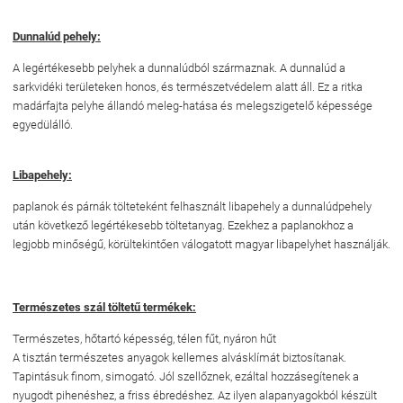
Dunnalúd pehely:
A legértékesebb pelyhek a dunnalúdból származnak. A dunnalúd a
sarkvidéki területeken honos, és természetvédelem alatt áll. Ez a ritka
madárfajta pelyhe állandó meleg-hatása és melegszigetelő képessége
egyedülálló.
Libapehely:
paplanok és párnák tölteteként felhasznált libapehely a dunnalúdpehely
után következő legértékesebb töltetanyag. Ezekhez a paplanokhoz a
legjobb minőségű, körültekintően válogatott magyar libapelyhet használják.
Természetes szál töltetű termékek:
Természetes, hőtartó képesség, télen fűt, nyáron hűt
A tisztán természetes anyagok kellemes alvásklímát biztosítanak.
Tapintásuk finom, simogató. Jól szellőznek, ezáltal hozzásegítenek a
nyugodt pihenéshez, a friss ébredéshez. Az ilyen alapanyagokból készült