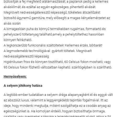
biztosítják a fej megfelelő alátámasztását, a paplanok pedig a kellemes
alvásklímát, és ezáltal az egyén egészséges, pihentető alvását.
Megnövelt nedvességáteresztő képességű, tökéletes átszellőzést
biztosító ágynemű garnitúra, mely elősegíti a magas kényelemérzetet az
alvás során
A kimagaslóan puha és könnyű termékekben rugalmas, formatartó és
pehelyszerű töltetanyag található,amely a pehelytöltethez hasonlóan
könnyen felrázható.
A legkorszerűbb funkcionális száltöltetek! Kellemes érzés, bőrbarát!
A legmodernebb technológiával gyártott töltetek. Megnövelt
nedvességáteresztő képesség
Higiénikusan friss és könnyen tisztítható, 60 Celsius fokon mosható, vagy
95 Celsius fokon főzhető változatban kapható: szárítógépben is szárítható.
Hernyóselyem:
A selyem jótékony hatása
A legtöbb ember tudatában a selyem drága alapanyagként él és eggyé vált
az abszolút luxus, valamint a leggyengédebb tapintás fogalmával. Itt az
ideje, hogy mindenki megtudja, miként szolgálhatja ez a csodás anyag az
egészségünket is. Ha komolyan érdekli, hogyan biztosíthatja önmaga,
családja vagy gyermekei számára a legegészségesebb alvást, akkor a Sil