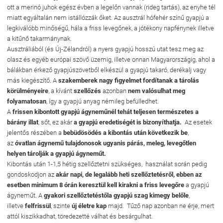
ott a merinó juhok egész évben a legelőn vannak (rideg tartás), az enyhe tél
miatt egyáltalán nem istállózzák őket. Az ausztrál hófehér színű gyapjú a
legkiválóbb minőségű, hála a friss levegőnek, a jótékony napfénynek illetve
a kitűnő takarmánynak.
Ausztráliából (és Új-Zélandról) a nyers gyapjú hosszú utat tesz meg az
olasz és egyéb európai szövő üzemig, illetve onnan Magyarországig, ahol a
bálákban érkező gyapjúszövetből elkészül a gyapjú takaró, derékalj vagy
más kiegészítő. A
szakemberek nagy figyelmet fordítanak a tárolás
körülményeire
, a kívánt
szellőzés
azonban
nem valósulhat meg
folyamatosan
, így a gyapjú anyag némileg befülledhet.
A
frissen kibontott gyapjú ágyneműnél tehát teljesen természetes a
bárány illat
, sőt, ez akár
a gyapjú eredetiségét is bizonyíthatja.
Az esetek
jelentős részében a
bebüdösödés a kibontás után következik be
,
az
óvatlan ágynemű tulajdonosok ugyanis párás, meleg, levegőtlen
helyen tárolják a gyapjú ágyneműt.
Kibontás után 1-1,5 hétig szellőztetni szükséges, használat során pedig
gondoskodjon az
akár napi, de legalább heti szellőztetésről, ebben az
esetben minimum 8 órán keresztül kell kirakni a friss levegőre
a gyapjú
ágyneműt. A
gyakori szellőztetéstől
a gyapjú szag kimegy belőle
,
illetve
felfrissül
, szinte
új életre kap
majd. Tűző nap azonban ne érje, mert
attól kiszikkadhat, töredezetté válhat és besárgulhat.