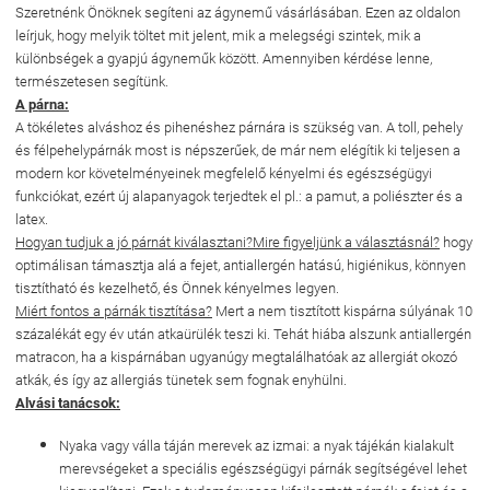
Szeretnénk Önöknek segíteni az ágynemű vásárlásában. Ezen az oldalon
leírjuk, hogy melyik töltet mit jelent, mik a melegségi szintek, mik a
különbségek a gyapjú ágyneműk között. Amennyiben kérdése lenne,
természetesen segítünk.
A párna:
A tökéletes alváshoz és pihenéshez párnára is szükség van. A toll, pehely
és félpehelypárnák most is népszerűek, de már nem elégítik ki teljesen a
modern kor követelményeinek megfelelő kényelmi és egészségügyi
funkciókat, ezért új alapanyagok terjedtek el pl.: a pamut, a poliészter és a
latex.
Hogyan tudjuk a jó párnát kiválasztani?Mire figyeljünk a választásnál?
hogy
optimálisan támasztja alá a fejet, antiallergén hatású, higiénikus, könnyen
tisztítható és kezelhető, és Önnek kényelmes legyen.
Miért fontos a párnák tisztítása?
Mert a nem tisztított kispárna súlyának 10
százalékát egy év után atkaürülék teszi ki. Tehát hiába alszunk antiallergén
matracon, ha a kispárnában ugyanúgy megtalálhatóak az allergiát okozó
atkák, és így az allergiás tünetek sem fognak enyhülni.
Alvási tanácsok:
Nyaka vagy válla táján merevek az izmai: a nyak tájékán kialakult
merevségeket a speciális egészségügyi párnák segítségével lehet