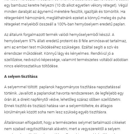
egy bambusz keretre helyezni (10 db alkot egyetlen vékony réteget). Végül
minden darabját az ágynemű méretére feszítik, igazítják és tömörítik. Ha
rétegenként hámoznánk, megláthatnánk ezeket a könnyű meleg és puha
rétegeket melyekből összeáll a 100%-ban hernyóselyem eredetű paplan.
Az általunk forgalmazott termék valódi hernyóselyemből készül. A
hernyóselyem 97% állati eredetű proteint és 8 féle aminósavat tartalmaz,
ami az emberi test működéséhez szükséges. Ezáltal segíti a szív és
érrendszer működését. Könnyű lágy és kényelmes. Rendkívül jó a
szellőzése, nedvszívó képessége, valamint természetes voltából adódóan
nincs elektrosztatikus töltődése.
A selyem tisztítása
:
A selyemmel töltött paplanok hagyományos tisztítása napoztatással
történik. Javallott a paplanokat havonta rendszeresen, de legfeljebb egy
órán át, a direkt napfénytől védve, lehetőleg száraz időben szellőztetni.
Ennek tisztító és tisztázó hatása van a selyemtöltetre, és átlagos
körülmények között soha nem lesz szükség egyéb tisztításra.
Általánosan elfogadott, hogy a természetes selymet tartalmazó cikkeket
nem szabad vegytisztításnak alávetni, mert a vegyszerektől a selyem