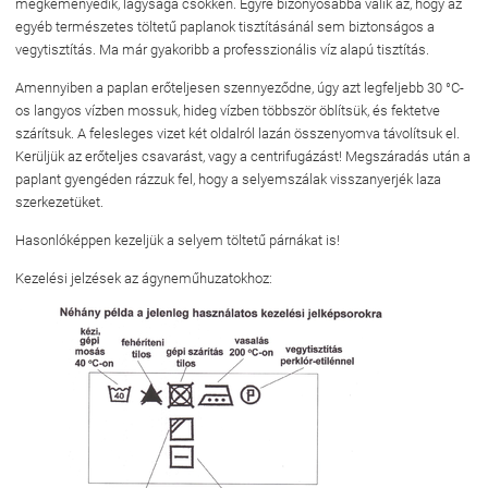
megkeményedik, lágysága csökken. Egyre bizonyosabbá válik az, hogy az
egyéb természetes töltetű paplanok tisztításánál sem biztonságos a
vegytisztítás. Ma már gyakoribb a professzionális víz alapú tisztítás.
Amennyiben a paplan erőteljesen szennyeződne, úgy azt legfeljebb 30 °C-
os langyos vízben mossuk, hideg vízben többször öblítsük, és fektetve
szárítsuk. A felesleges vizet két oldalról lazán összenyomva távolítsuk el.
Kerüljük az erőteljes csavarást, vagy a centrifugázást! Megszáradás után a
paplant gyengéden rázzuk fel, hogy a selyemszálak visszanyerjék laza
szerkezetüket.
Hasonlóképpen kezeljük a selyem töltetű párnákat is!
Kezelési jelzések az ágyneműhuzatokhoz: