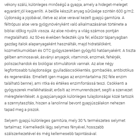
vékony szálú, különleges minőségű a gyapja, amely a hideget-meleget
egyaránt jól kiegyenlíti. A belőle készült anyag sűrűsége szintén 600 g/m2.
Újdonság a jojobával, illetve az aloe veraval kezelt gyapjú garnitúra. A
féltrópusi aloe vera gyógynövényként való alkalmazásának története a
bibliai időkig nyúlik vissza. Az aloe növény a világ számos pontján
megtalálható. Az 50-es években fedezték újra fel, először tápanyagban
gazdag italok alapanyagaként használták, majd hidratálóként,
kozmetikumokban és OTC gyógyszerekben gyógyító hatóanyaként. A tiszta
gélben aminosavak, ásványi anyagok, vitaminok, enzimek, fehérjék,
poliszacharidok és biológiai stimulátorok vannak. Az aloe négy
legfontosabb tulajdonsága: gyulladáscsökkentés, gombaölés, antibiotikus
és regenerálás. Emellett igen magas az enzimtartalma (92 féle enzim
található benne), ami ritka és értékes enzimforrássá teszi. Csökkenti a
gyógyszerek mellékhatását, erősíti az immunrendszert, segíti a szervezet
méregtelenítését. A gyapjúanyagok különleges tulajdonságai közé tartozik
a szennytaszítás, hiszen a lanolinnal bevont gyapjúszálakon nehezen
tapad meg a piszok.
Selyem gyapjú különleges garnitúra, mely 30 % természetes selymet
tartalmaz. Kiemelkedik lágy, selymes fényével, hosszabb
szálszerkezetével és még kellemesebb tapintásával.