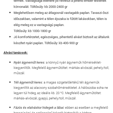
termék. Vastagsága ellenére jól felveszi a pihenő ember testének
körvonalát. Töltősúly: kb 2000-2400 gr
Meglehetősen meleg az átlagosnál vastagabb paplan. Tavaszi-őszi
időszakban, valamint a télen éjszaka is fűtött lakásokban, télen is
elég meleg ez a vastagságú paplan.
Töltősúly: kb 1000-1800 gr
Jó komfortérzetet, egészséges, pihentető alvást biztosít az általunk
készítet nyári paplan. Töltősúly: kb 400-900 gr
Alvási tanácsok:
Nyári ágyneműt keres:
a könnyű nyári ágyneműk hőmérséklet-
kiegyenlítők. Megfelelő ágyneműtöltet: márkás-alvószál, pehely/toll,
műszál.
Téli ágyneműt keres:
a magas szigetelőértékű téli ágyneműk
kiegyenlítik az alacsony szobahőmérsékletet. A hálószoba soha ne
legyen túl hideg, az ideális kb. 20 °C. Megfelelő ágyneműtöltet:
márkás-alvószál, gyapjú, pehely/toll, műszál.
Fázós és elalváskor hidegek a lábai:
ebben az esetben a megfelelő
hosszúságú és szélességű takarók biztosítják a körben