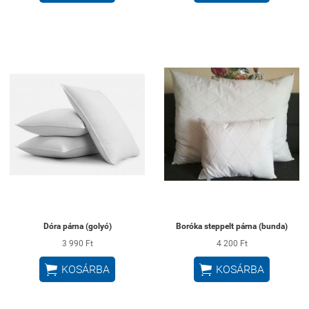
Dóra párna (golyó)
Boróka steppelt párna (bunda)
3 990 Ft
4 200 Ft


KOSÁRBA
KOSÁRBA