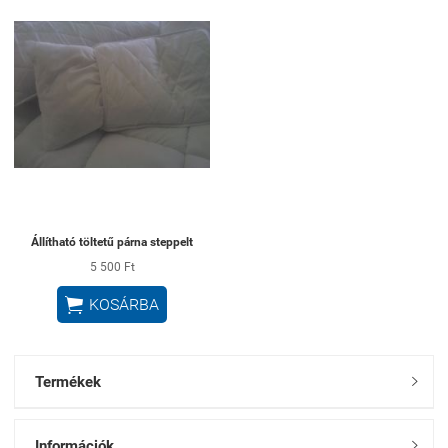
Állítható töltetű párna steppelt
5 500 Ft

KOSÁRBA
Termékek

Információk
