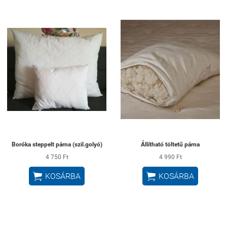
Boróka steppelt párna (szil.golyó)
Állítható töltetű párna
4 750 Ft
4 990 Ft


KOSÁRBA
KOSÁRBA