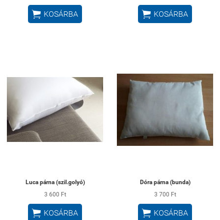


KOSÁRBA
KOSÁRBA
Luca párna (szil.golyó)
Dóra párna (bunda)
3 600 Ft
3 700 Ft


KOSÁRBA
KOSÁRBA