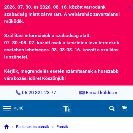
2026. 07. 30. és 2026. 08. 16. között varrodánk
X
szabadság miatt zárva tart. A webáruház zavartalanul
működik.
Szállítási információk a szabadság alatt:
07. 30.-08. 07. között csak a készleten lévő termékek
esetében lehetséges. 08. 08-08. 16. között a szállítás
is szünetel.
Kérjük, megrendelés esetén számítsanak a hosszabb
várakozási időre! Köszönjük!


06 20 321 23 77
E-mail küldés »


MENÜ

»
Paplanok és párnák
»
Párnák