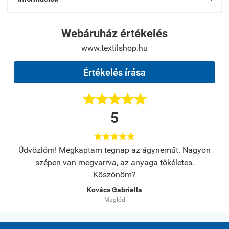
Webáruház értékelés
www.textilshop.hu
Értékelés írása





5





s.
Üdvözlöm! Megkaptam tegnap az ágyneműt. Nagyon
A
szépen van megvarrva, az anyaga tökéletes.
Köszönöm?
Kovács Gabriella
Maglód