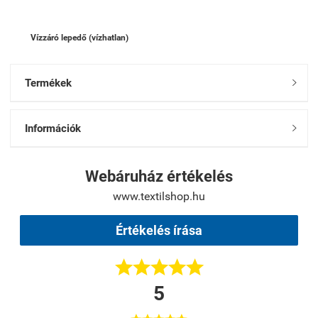
Vízzáró lepedő (vízhatlan)
Termékek

Információk

Webáruház értékelés
www.textilshop.hu
Értékelés írása





5