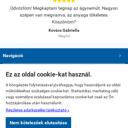





s.
Üdvözlöm! Megkaptam tegnap az ágyneműt. Nagyon
A
szépen van megvarrva, az anyaga tökéletes.
Köszönöm?
Kovács Gabriella
Maglód
Navigáció

Saját fiók

Ez az oldal cookie-kat használ.
A böngészés folytatásával jóváhagyja, hogy használjunk az oldal
Elérhetőségek
működéséhez szükséges cookie-kat. Statisztikai, marketing célú
Paku Andrea ev.
vagy személyre szabással kapcsolatos cookie-kat csak az Ön
2234 Maglód, Dózsa György utca 39
hozzájárulása után használunk.
Telefon: 06 20 321 23 77
E-mail: textilshop1@gmail.com
Részletes adatkezelési tájékoztató »
Nem kötelezőek elutasítása
www.textilshop.hu -
Paku Andrea ev
-
ÁSZF
-
Adatkezelési tájékoztató