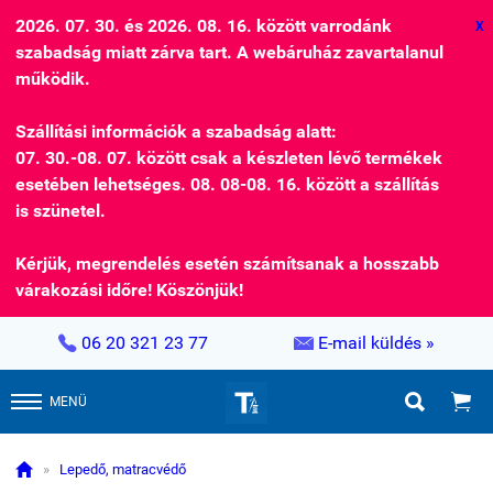
2026. 07. 30. és 2026. 08. 16. között varrodánk
X
szabadság miatt zárva tart. A webáruház zavartalanul
működik.
Szállítási információk a szabadság alatt:
07. 30.-08. 07. között csak a készleten lévő termékek
esetében lehetséges. 08. 08-08. 16. között a szállítás
is szünetel.
Kérjük, megrendelés esetén számítsanak a hosszabb
várakozási időre! Köszönjük!


06 20 321 23 77
E-mail küldés »


MENÜ

»
Lepedő, matracvédő