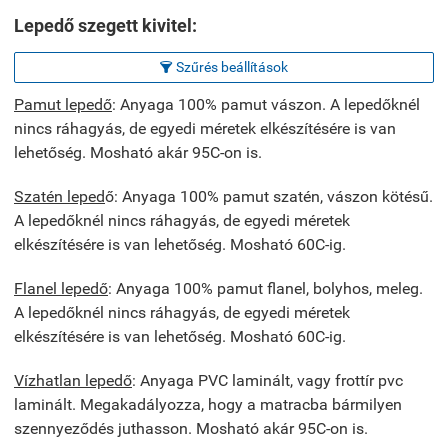
Lepedő szegett kivitel:
Szűrés beállítások

Pamut lepedő
: Anyaga 100% pamut vászon. A lepedőknél
nincs ráhagyás, de egyedi méretek elkészítésére is van
lehetőség. Mosható akár 95C-on is.
Szatén leped
ő: Anyaga 100% pamut szatén, vászon kötésű.
A lepedőknél nincs ráhagyás, de egyedi méretek
elkészítésére is van lehetőség. Mosható 60C-ig.
Flanel lepedő
: Anyaga 100% pamut flanel, bolyhos, meleg.
A lepedőknél nincs ráhagyás, de egyedi méretek
elkészítésére is van lehetőség. Mosható 60C-ig.
Vízhatlan lepedő
: Anyaga PVC laminált, vagy frottír pvc
laminált. Megakadályozza, hogy a matracba bármilyen
szennyeződés juthasson. Mosható akár 95C-on is.