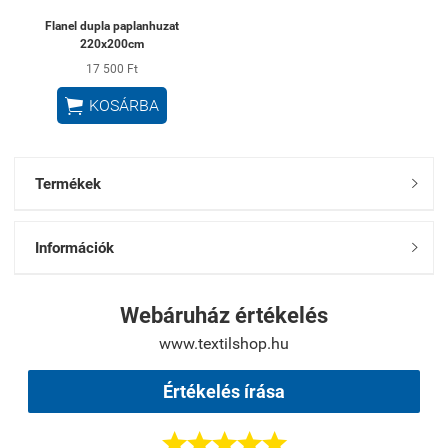
Flanel dupla paplanhuzat
220x200cm
17 500 Ft

KOSÁRBA
Termékek

Információk

Webáruház értékelés
www.textilshop.hu
Értékelés írása




