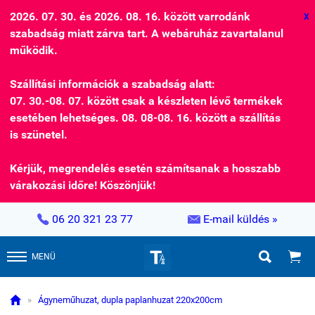
2026. 07. 30. és 2026. 08. 16. között varrodánk
X
szabadság miatt zárva tart. A webáruház zavartalanul
működik.
Szállítási információk a szabadság alatt:
07. 30.-08. 07. között csak a készleten lévő termékek
esetében lehetséges. 08. 08-08. 16. között a szállítás
is szünetel.
Kérjük, megrendelés esetén számítsanak a hosszabb
várakozási időre! Köszönjük!


06 20 321 23 77
E-mail küldés »


MENÜ

»
Ágyneműhuzat, dupla paplanhuzat 220x200cm