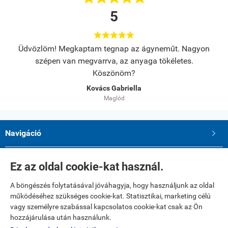
5





s.
Üdvözlöm! Megkaptam tegnap az ágyneműt. Nagyon
A
szépen van megvarrva, az anyaga tökéletes.
Köszönöm?
Kovács Gabriella
Maglód
Navigáció

Saját fiók

Ez az oldal cookie-kat használ.
A böngészés folytatásával jóváhagyja, hogy használjunk az oldal
Elérhetőségek
működéséhez szükséges cookie-kat. Statisztikai, marketing célú
Paku Andrea ev.
vagy személyre szabással kapcsolatos cookie-kat csak az Ön
2234 Maglód, Dózsa György utca 39
hozzájárulása után használunk.
Telefon: 06 20 321 23 77