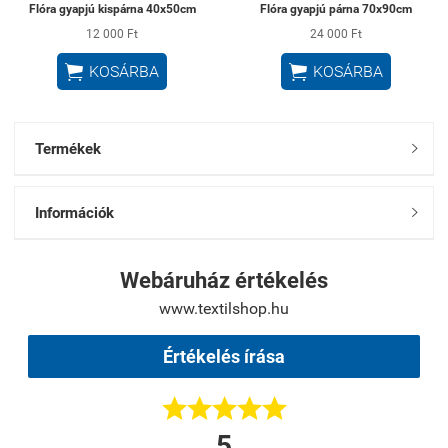
Flóra gyapjú kispárna 40x50cm
Flóra gyapjú párna 70x90cm
12 000 Ft
24 000 Ft


KOSÁRBA
KOSÁRBA
Termékek

Információk

Webáruház értékelés
www.textilshop.hu
Értékelés írása





5