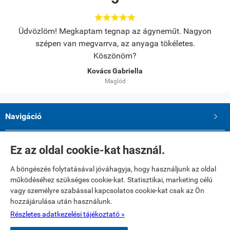





s.
Üdvözlöm! Megkaptam tegnap az ágyneműt. Nagyon
A
szépen van megvarrva, az anyaga tökéletes.
Köszönöm?
Kovács Gabriella
Maglód
Navigáció

Saját fiók

Ez az oldal cookie-kat használ.
A böngészés folytatásával jóváhagyja, hogy használjunk az oldal
Elérhetőségek
működéséhez szükséges cookie-kat. Statisztikai, marketing célú
Paku Andrea ev.
vagy személyre szabással kapcsolatos cookie-kat csak az Ön
2234 Maglód, Dózsa György utca 39
hozzájárulása után használunk.
Telefon: 06 20 321 23 77
E-mail: textilshop1@gmail.com
Részletes adatkezelési tájékoztató »