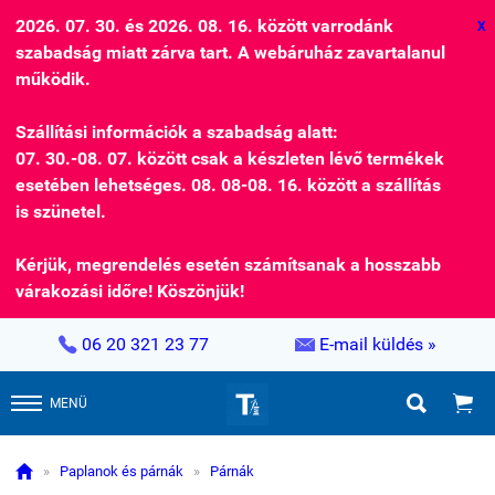
2026. 07. 30. és 2026. 08. 16. között varrodánk
X
szabadság miatt zárva tart. A webáruház zavartalanul
működik.
Szállítási információk a szabadság alatt:
07. 30.-08. 07. között csak a készleten lévő termékek
esetében lehetséges. 08. 08-08. 16. között a szállítás
is szünetel.
Kérjük, megrendelés esetén számítsanak a hosszabb
várakozási időre! Köszönjük!


06 20 321 23 77
E-mail küldés »


MENÜ

»
Paplanok és párnák
»
Párnák