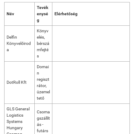
Tevék
Név
enysé
Elérhetőség
g
Könyv
Delfin
elés,
Könyvelőirod
bérszá
a
mfejté
s
Domai
n
regiszt
DotRoll Kft
rátor,
üzemel
tető
GLS General
Csoma
Logistics
gszállít
Systems
ás -
Hungary
futárs