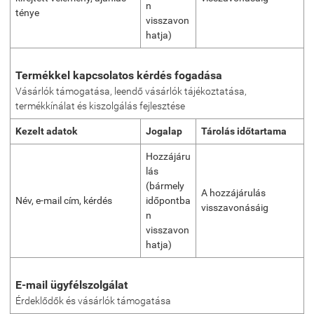
n
ténye
visszavon
hatja)
Termékkel kapcsolatos kérdés fogadása
Vásárlók támogatása, leendő vásárlók tájékoztatása,
termékkínálat és kiszolgálás fejlesztése
Kezelt adatok
Jogalap
Tárolás időtartama
Hozzájáru
lás
(bármely
A hozzájárulás
Név, e-mail cím, kérdés
időpontba
visszavonásáig
n
visszavon
hatja)
E-mail ügyfélszolgálat
Érdeklődők és vásárlók támogatása