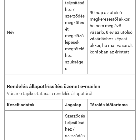
teljesítésé
hez /
90 nap az utolsó
szerződés
megkereséstől akkor,
megkötés
ha nem meglévő
ét
Név
vásárló, 8 év az utolsó
megelőző
vásárláshoz képest
lépések
akkor, ha már vásárolt
megtételé
korábban az érintett
hez
szüksége
s
Rendelés állapotfrissítés üzenet e-mailen
Vásárló tájékoztatása a rendelés állapotáról
Kezelt adatok
Jogalap
Tárolás időtartama
Szerződés
teljesítésé
hez /
szerződés