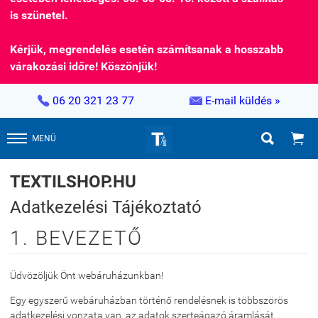
is szünetel.
Kérjük, megrendelés esetén számítsanak a hosszabb
várakozási időre! Köszönjük!


06 20 321 23 77
E-mail küldés »


MENÜ
TEXTILSHOP.HU
Adatkezelési Tájékoztató
1. BEVEZETŐ
Üdvözöljük Önt webáruházunkban!
Egy egyszerű webáruházban történő rendelésnek is többszörös
adatkezelési vonzata van, az adatok szerteágazó áramlását