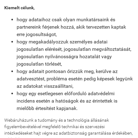
Kiemelt célunk,
hogy adataihoz csak olyan munkatársaink és
partnereink férjenek hozzá, akik tervezetten kaptak
erre jogosultságot,
hogy megakadályozzuk személyes adatai
jogosulatlan elérését, jogosulatlan megváltoztatását,
jogosulatlan nyilvánosságra hozatalát vagy
jogosulatlan törlését,
hogy adatait pontosan őrizzük meg, kerülve az
adatvesztést, probléma esetén pedig képesek legyünk
az adatokat visszaállítani,
hogy egy esetlegesen előforduló adatvédelmi
incidens esetén a hatóságok és az érintettek is
mielőbb értesítést kapjanak.
Webáruházunk a tudomány és a technológia állásának
figyelembevételével megfelelő technikai és szervezési
intézkedéseket hajt végre az adatbiztonság garantálása érdekében,