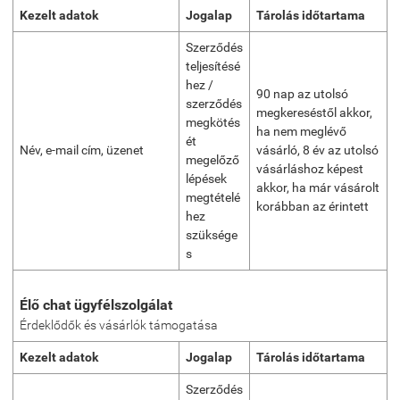
Kezelt adatok
Jogalap
Tárolás időtartama
Szerződés
teljesítésé
hez /
90 nap az utolsó
szerződés
megkereséstől akkor,
megkötés
ha nem meglévő
ét
Név, e-mail cím, üzenet
vásárló, 8 év az utolsó
megelőző
vásárláshoz képest
lépések
akkor, ha már vásárolt
megtételé
korábban az érintett
hez
szüksége
s
Élő chat ügyfélszolgálat
Érdeklődők és vásárlók támogatása
Kezelt adatok
Jogalap
Tárolás időtartama
Szerződés