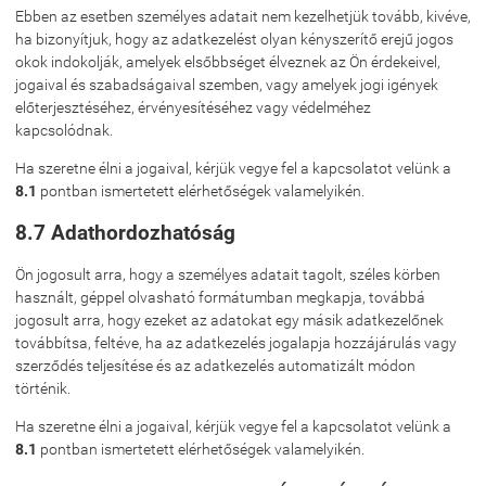
Ebben az esetben személyes adatait nem kezelhetjük tovább, kivéve,
ha bizonyítjuk, hogy az adatkezelést olyan kényszerítő erejű jogos
okok indokolják, amelyek elsőbbséget élveznek az Ön érdekeivel,
jogaival és szabadságaival szemben, vagy amelyek jogi igények
előterjesztéséhez, érvényesítéséhez vagy védelméhez
kapcsolódnak.
Ha szeretne élni a jogaival, kérjük vegye fel a kapcsolatot velünk a
8.1
pontban ismertetett elérhetőségek valamelyikén.
8.7 Adathordozhatóság
Ön jogosult arra, hogy a személyes adatait tagolt, széles körben
használt, géppel olvasható formátumban megkapja, továbbá
jogosult arra, hogy ezeket az adatokat egy másik adatkezelőnek
továbbítsa, feltéve, ha az adatkezelés jogalapja hozzájárulás vagy
szerződés teljesítése és az adatkezelés automatizált módon
történik.
Ha szeretne élni a jogaival, kérjük vegye fel a kapcsolatot velünk a
8.1
pontban ismertetett elérhetőségek valamelyikén.