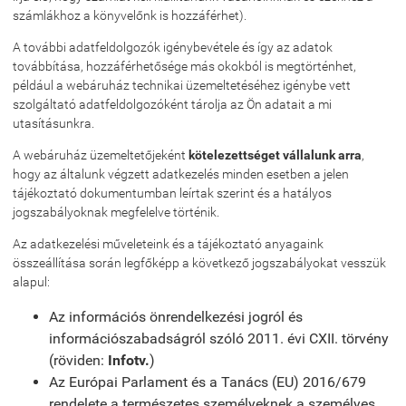
számlákhoz a könyvelőnk is hozzáférhet).
A további adatfeldolgozók igénybevétele és így az adatok
továbbítása, hozzáférhetősége más okokból is megtörténhet,
például a webáruház technikai üzemeltetéséhez igénybe vett
szolgáltató adatfeldolgozóként tárolja az Ön adatait a mi
utasításunkra.
A webáruház üzemeltetőjeként
kötelezettséget vállalunk arra
,
hogy az általunk végzett adatkezelés minden esetben a jelen
tájékoztató dokumentumban leírtak szerint és a hatályos
jogszabályoknak megfelelve történik.
Az adatkezelési műveleteink és a tájékoztató anyagaink
összeállítása során legfőképp a következő jogszabályokat vesszük
alapul:
Az információs önrendelkezési jogról és
információszabadságról szóló 2011. évi CXII. törvény
(röviden:
Infotv.
)
Az Európai Parlament és a Tanács (EU) 2016/679
rendelete a természetes személyeknek a személyes