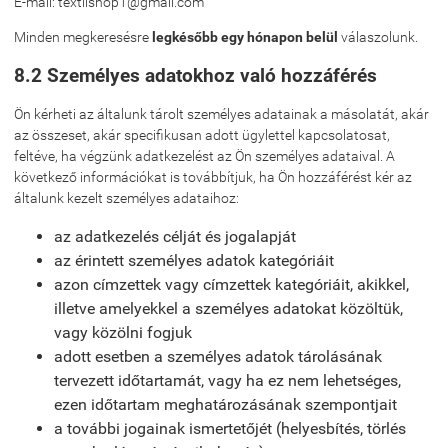
E-mail: textilshop1@gmail.com
Minden megkeresésre
legkésőbb egy hónapon belül
válaszolunk.
8.2 Személyes adatokhoz való hozzáférés
Ön kérheti az általunk tárolt személyes adatainak a másolatát, akár
az összeset, akár specifikusan adott ügylettel kapcsolatosat,
feltéve, ha végzünk adatkezelést az Ön személyes adataival. A
következő információkat is továbbítjuk, ha Ön hozzáférést kér az
általunk kezelt személyes adataihoz:
az adatkezelés célját és jogalapját
az érintett személyes adatok kategóriáit
azon címzettek vagy címzettek kategóriáit, akikkel,
illetve amelyekkel a személyes adatokat közöltük,
vagy közölni fogjuk
adott esetben a személyes adatok tárolásának
tervezett időtartamát, vagy ha ez nem lehetséges,
ezen időtartam meghatározásának szempontjait
a további jogainak ismertetőjét (helyesbítés, törlés