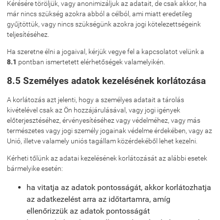
Kérésére töröljük, vagy anonimizáljuk az adatait, de csak akkor, ha
már nincs szükség azokra abból a célból, ami miatt eredetileg
gyűjtöttük, vagy nincs szükségünk azokra jogi kötelezettségeink
teljesítéséhez.
Ha szeretne élni a jogaival, kérjük vegye fel a kapcsolatot velünk a
8.1
pontban ismertetett elérhetőségek valamelyikén.
8.5 Személyes adatok kezelésének korlátozása
A korlátozás azt jelenti, hogy a személyes adatait a tárolás
kivételével csak az Ön hozzájárulásával, vagy jogi igények
előterjesztéséhez, érvényesítéséhez vagy védelméhez, vagy más
természetes vagy jogi személy jogainak védelme érdekében, vagy az
Unió, illetve valamely uniós tagállam közérdekéből lehet kezelni.
Kérheti tőlünk az adatai kezelésének korlátozását az alábbi esetek
bármelyike esetén:
ha vitatja az adatok pontosságát, akkor korlátozhatja
az adatkezelést arra az időtartamra, amíg
ellenőrizzük az adatok pontosságát