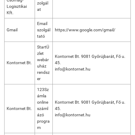
Csomag-
zolgál
Logisztikai
at
Kft.
Email
Gmail
szolgál
https://www.google.com/gmail/
tató
StartÜ
zlet
Kontornet Bt. 9081 Győrújbarát, Fő u.
webár
Kontornet Bt.
45.
uház
info@kontornet.hu
rendsz
er
123Sz
ámla
online
Kontornet Bt. 9081 Győrújbarát, Fő u.
Kontornet Bt.
száml
45.
ázó
info@kontornet.hu
progra
m