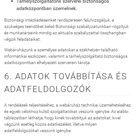
Tárhelyszolgáltatónk szerverei biztonságos
adatközpontban üzemelnek.
Biztonsági intézkedéseinket rendszeresen felülvizsgáljuk, a
szükséges teendőket belső Biztonsági szabályzatunkban rögzítjük
és munkatársaink mindig az aktuális szabályzattal összhangban
végzik feladataikat.
Webáruházunk a személyes adatokat a székhelyén található
informatikai eszközein, valamint a tárhelyszolgáltató biztonságos
adatközpontban elhelyezett szerverein tárolja.
6. ADATOK TOVÁBBÍTÁSA ÉS
ADATFELDOLGOZÓK
A rendelések teljesítéséhez, a webáruház technikai üzemeltetéséhez
és egyéb célokhoz külső szolgáltatókat veszünk igénybe. Az alábbi
táblázatban láthatja, hogy kinek továbbítjuk az adatokat, kivel
végzünk esetleg közös adatkezelést, illetve milyen
adatfeldolgozókat veszünk igénybe.