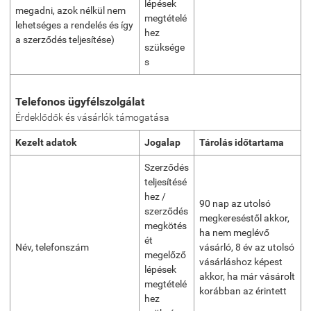
lépések
megadni, azok nélkül nem
megtételé
lehetséges a rendelés és így
hez
a szerződés teljesítése)
szüksége
s
Telefonos ügyfélszolgálat
Érdeklődők és vásárlók támogatása
Kezelt adatok
Jogalap
Tárolás időtartama
Szerződés
teljesítésé
hez /
90 nap az utolsó
szerződés
megkereséstől akkor,
megkötés
ha nem meglévő
ét
Név, telefonszám
vásárló, 8 év az utolsó
megelőző
vásárláshoz képest
lépések
akkor, ha már vásárolt
megtételé
korábban az érintett
hez