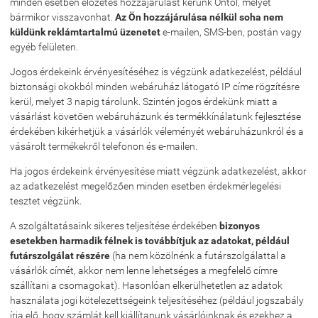
minden esetben előzetes hozzájárulást kérünk Öntől, melyet
bármikor visszavonhat.
Az Ön hozzájárulása nélkül soha nem
küldünk reklámtartalmú üzenetet
e-mailen, SMS-ben, postán vagy
egyéb felületen.
Jogos érdekeink érvényesítéséhez is végzünk adatkezelést, például
biztonsági okokból minden webáruház látogató IP címe rögzítésre
kerül, melyet 3 napig tárolunk. Szintén jogos érdekünk miatt a
vásárlást követően webáruházunk és termékkínálatunk fejlesztése
érdekében kikérhetjük a vásárlók véleményét webáruházunkról és a
vásárolt termékekről telefonon és e-mailen.
Ha jogos érdekeink érvényesítése miatt végzünk adatkezelést, akkor
az adatkezelést megelőzően minden esetben érdekmérlegelési
tesztet végzünk.
A szolgáltatásaink sikeres teljesítése érdekében
bizonyos
esetekben harmadik félnek is továbbítjuk az adatokat, például
futárszolgálat részére
(ha nem közölnénk a futárszolgálattal a
vásárlók címét, akkor nem lenne lehetséges a megfelelő címre
szállítani a csomagokat). Hasonlóan elkerülhetetlen az adatok
használata jogi kötelezettségeink teljesítéséhez (például jogszabály
írja elő, hogy számlát kell kiállítanunk vásárlóinknak és ezekhez a