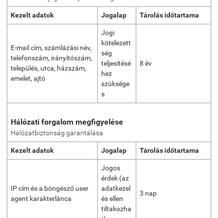
Kezelt adatok
Jogalap
Tárolás időtartama
Jogi
kötelezett
E-mail cím, számlázási név,
ség
telefonszám, irányítószám,
teljesítésé
8 év
település, utca, házszám,
hez
emelet, ajtó
szüksége
s
Hálózati forgalom megfigyelése
Hálózatbiztonság garantálása
Kezelt adatok
Jogalap
Tárolás időtartama
Jogos
érdek (az
IP cím és a böngésző user
adatkezel
3 nap
agent karakterlánca
és ellen
tiltakozha