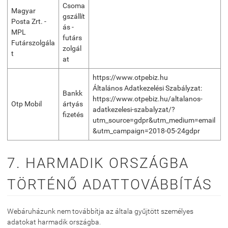
Csoma
Magyar
gszállít
Posta Zrt. -
ás -
MPL
futárs
Futárszolgála
zolgál
t
at
https://www.otpebiz.hu
Általános Adatkezelési Szabályzat:
Bankk
https://www.otpebiz.hu/altalanos-
Otp Mobil
ártyás
adatkezelesi-szabalyzat/?
fizetés
utm_source=gdpr&utm_medium=email
&utm_campaign=2018-05-24gdpr
7. HARMADIK ORSZÁGBA
TÖRTÉNŐ ADATTOVÁBBÍTÁS
Webáruházunk nem továbbítja az általa gyűjtött személyes
adatokat harmadik országba.