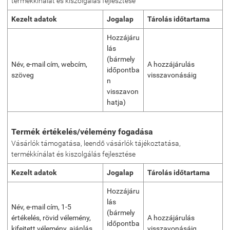
termékkínálat és kiszolgálás fejlesztése
Kezelt adatok
Jogalap
Tárolás időtartama
Hozzájáru
lás
(bármely
Név, e-mail cím, webcím,
A hozzájárulás
időpontba
szöveg
visszavonásáig
n
visszavon
hatja)
Termék értékelés/vélemény fogadása
Vásárlók támogatása, leendő vásárlók tájékoztatása,
termékkínálat és kiszolgálás fejlesztése
Kezelt adatok
Jogalap
Tárolás időtartama
Hozzájáru
lás
Név, e-mail cím, 1-5
(bármely
értékelés, rövid vélemény,
A hozzájárulás
időpontba
kifejtett vélemény, ajánlás
visszavonásáig