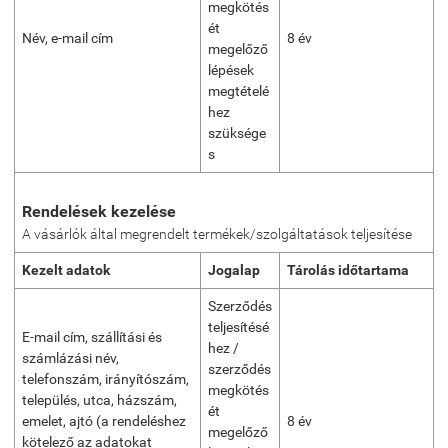
megkötés
ét
Név, e-mail cím
8 év
megelőző
lépések
megtételé
hez
szüksége
s
Rendelések kezelése
A vásárlók által megrendelt termékek/szolgáltatások teljesítése
Kezelt adatok
Jogalap
Tárolás időtartama
Szerződés
teljesítésé
E-mail cím, szállítási és
hez /
számlázási név,
szerződés
telefonszám, irányítószám,
megkötés
település, utca, házszám,
ét
emelet, ajtó (a rendeléshez
8 év
megelőző
kötelező az adatokat