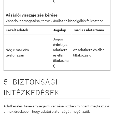
t)
Vásárlói visszajelzés kérése
Vásárlók támogatása, termékkínálat és kiszolgálás fejlesztése
Kezelt adatok
Jogalap
Tárolás időtartama
Jogos
érdek (az
Név, e-mail cím,
adatkezel
Az adatkezelés elleni
telefonszám
és ellen
tiltakozásig
tiltakozha
t)
5. BIZTONSÁGI
INTÉZKEDÉSEK
Adatkezelési tevékenységeink végzése közben mindent megteszünk
annak érdekében, hogy adatai biztonságát megőrizzük.