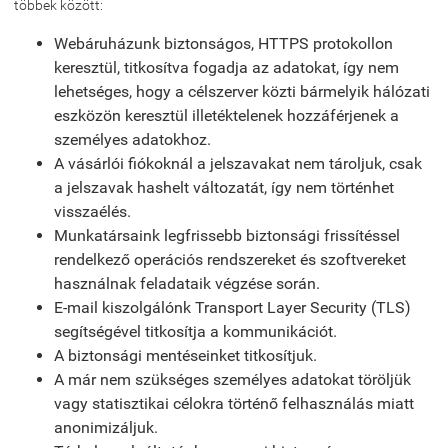
többek között:
Webáruházunk biztonságos, HTTPS protokollon
keresztül, titkosítva fogadja az adatokat, így nem
lehetséges, hogy a célszerver közti bármelyik hálózati
eszközön keresztül illetéktelenek hozzáférjenek a
személyes adatokhoz.
A vásárlói fiókoknál a jelszavakat nem tároljuk, csak
a jelszavak hashelt változatát, így nem történhet
visszaélés.
Munkatársaink legfrissebb biztonsági frissítéssel
rendelkező operációs rendszereket és szoftvereket
használnak feladataik végzése során.
E-mail kiszolgálónk Transport Layer Security (TLS)
segítségével titkosítja a kommunikációt.
A biztonsági mentéseinket titkosítjuk.
A már nem szükséges személyes adatokat töröljük
vagy statisztikai célokra történő felhasználás miatt
anonimizáljuk.