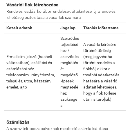
Vásárlói fiók létrehozása
Rendelés leadás, korábbi rendelések áttekintése, újrarendelési
lehetőség biztosítása a vásárlók számára
Kezelt adatok
Jogalap
Tárolás időtartama
Szerződés
teljesítésé
A vásárló kérésére
hez /
történő törlésig
E-mail cím, jelszó (hashelt
szerződés
(megjegyzés: ha
változatban), szállítási és
megkötés
történt rendelés a
számlázási név,
ét
fiókból, akkor a
telefonszám, irányítószám,
megelőző
további adatkezelés
település, utca, házszám,
lépések
hatására a vásárló
emelet, ajtó
megtételé
adatait lehetséges,
hez
hogy a fiók törlése
szüksége
után is tároljuk).
s
Számlázás
A számviteli jogszabályoknak megfelelő számla kiállítása