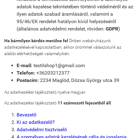
adatok kezelése tekintetében történő védelméről és az
ilyen adatok szabad áramlásáról, valamint a
95/46/EK rendelet hatályon kívül helyezéséről
(általános adatvédelmi rendelet, röviden:
GDPR
)
Ha bármilyen kérdés merülne fel
Önben webáruházunk
adatkezelésével kapcsolatban, akkor örömmel válaszolunk az
alábbi elérhetőségek valamelyikén:
E-mail:
textilshop1@gmail.com
Telefon:
+36203212377
Postacím:
2234 Maglód, Dózsa György utca 39
Az adatkezelési tájékoztató nyelve magyar.
Az adatkezelési tájékoztató
11 számozott fejezetből áll
:
Bevezető
Ki az adatkezelő?
Adatvédelmi tisztviselő
A személyes adatok kezelésének célja és jogalapja