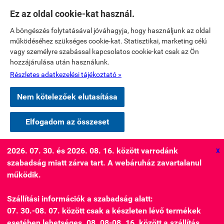
Ez az oldal cookie-kat használ.
A böngészés folytatásával jóváhagyja, hogy használjunk az oldal
működéséhez szükséges cookie-kat. Statisztikai, marketing célú
vagy személyre szabással kapcsolatos cookie-kat csak az Ön
hozzájárulása után használunk.
Részletes adatkezelési tájékoztató »
Nem kötelezőek elutasítása
Elfogadom az összeset
2026. 07. 30. és 2026. 08. 16. között varrodánk
X
szabadság miatt zárva tart. A webáruház zavartalanul
működik.
Szállítási információk a szabadság alatt:
07. 30.-08. 07. között csak a készleten lévő termékek
esetében lehetséges. 08. 08-08. 16. között a szállítás