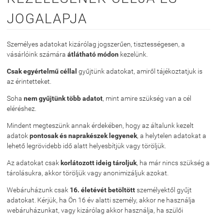
JOGALAPJA
Személyes adatokat kizárólag jogszerűen, tisztességesen, a
vásárlóink számára
átlátható módon
kezelünk.
Csak egyértelmű céllal
gyűjtünk adatokat, amiről tájékoztatjuk is
az érintetteket.
Soha
nem gyűjtünk több adatot
, mint amire szükség van a cél
eléréshez.
Mindent megteszünk annak érdekében, hogy az általunk kezelt
adatok
pontosak és naprakészek legyenek
, a helytelen adatokat a
lehető legrövidebb idő alatt helyesbítjük vagy töröljük.
Az adatokat csak
korlátozott ideig tároljuk
, ha már nincs szükség a
tárolásukra, akkor töröljük vagy anonimizáljuk azokat.
Webáruházunk csak
16. életévét betöltött
személyektől gyűjt
adatokat. Kérjük, ha Ön 16 év alatti személy, akkor ne használja
webáruházunkat, vagy kizárólag akkor használja, ha szülői