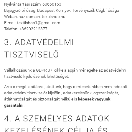
Nyilvántartási szám: 60666163
Bejegyző bíróság: Budapest Környéki Törvényszék Cégbírósága
Webáruház domain: textilshop.hu
E-mail: textilshop1@gmail.com
Telefon: +36203212377
3. ADATVÉDELMI
TISZTVISELŐ
Vállalkozásunk a GDPR 37. cikke alapján mérlegelte az adatvédelmi
tisztviselő kijelölésének lehetőségét.
Arra a megállapításra jutottunk, hogy a mi esetünkben nem indokolt
adatvédelmi tisztviselőt kijelölni, adatkezelésünk jogszerűségét,
átláthatóságát és biztonságát nélküle is
képesek vagyunk
garantálni
.
4. A SZEMÉLYES ADATOK
KEZELÉSÉNEK CÉLJA ÉS