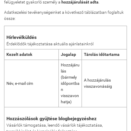
felügyeletet gyakorló személy a
hozzájárulását adta
.
Adatkezelési tevékenységeinket a következő táblázatban foglaltuk
össze:
Hírlevélküldés
Érdeklődők tájékoztatása aktuális ajánlatainkról
Kezelt adatok
Jogalap
Tárolás időtartama
Hozzájáru
lás
(bármely
A hozzájárulás
Név, e-mail cím
időpontba
visszavonásáig
n
visszavon
hatja)
Hozzászólások gyűjtése blogbejegyzéshez
Vásárlók támogatása, leendő vásárlók tájékoztatása,