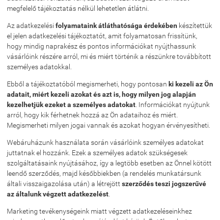
megfelelő tájékoztatás nélkül lehetetlen átlátni.
Az adatkezelési
folyamataink átláthatósága érdekében
készítettük
el jelen adatkezelési tájékoztatót, amit folyamatosan frissítünk,
hogy mindig naprakész és pontos információkat nyújthassunk
vásárlóink részére arról, mi és miért történik a részünkre továbbított
személyes adatokkal.
Ebből a tájékoztatóból megismerheti, hogy pontosan
ki kezeli az Ön
adatait, miért kezeli azokat és azt is, hogy milyen jog alapján
kezelhetjük ezeket a személyes adatokat
. Információkat nyújtunk
arról, hogy kik férhetnek hozzá az Ön adataihoz és miért.
Megismerheti milyen jogai vannak és azokat hogyan érvényesítheti.
Webáruházunk használata során vásárlóink személyes adatokat
juttatnak el hozzánk. Ezek a személyes adatok szükségesek
szolgáltatásaink nyújtásához, így a legtöbb esetben az Önnel kötött
leendő szerződés, majd későbbiekben (a rendelés munkatársunk
általi visszaigazolása után) a létrejött
szerződés teszi jogszerűvé
az általunk végzett adatkezelést
.
Marketing tevékenységeink miatt végzett adatkezeléseinkhez