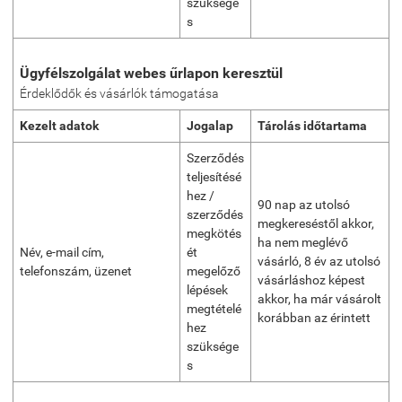
szüksége
s
Ügyfélszolgálat webes űrlapon keresztül
Érdeklődők és vásárlók támogatása
Kezelt adatok
Jogalap
Tárolás időtartama
Szerződés
teljesítésé
hez /
90 nap az utolsó
szerződés
megkereséstől akkor,
megkötés
ha nem meglévő
Név, e-mail cím,
ét
vásárló, 8 év az utolsó
telefonszám, üzenet
megelőző
vásárláshoz képest
lépések
akkor, ha már vásárolt
megtételé
korábban az érintett
hez
szüksége
s