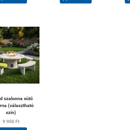
d szalonna sütő
rna (választható
szín)
9 950 Ft