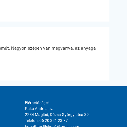





műt. Nagyon szépen van megvarrva, az anyaga
Az anyag min
Erdész Ivanne
Nagy Káta
Elérhetőségek
Paku Andrea ev.
2234 Maglód, Dózsa György utca 39
Telefon: 06 20 321 23 77
E-mail: textilshop1@gmail.com