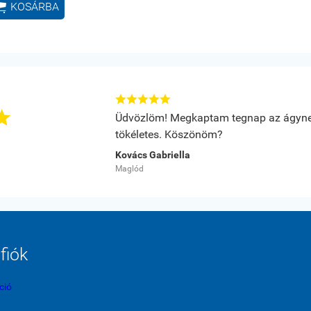

KOSÁRBA






Üdvözlöm! Megkaptam tegnap az ágyne
tökéletes. Köszönöm?
Kovács Gabriella
Maglód
fiók
ció