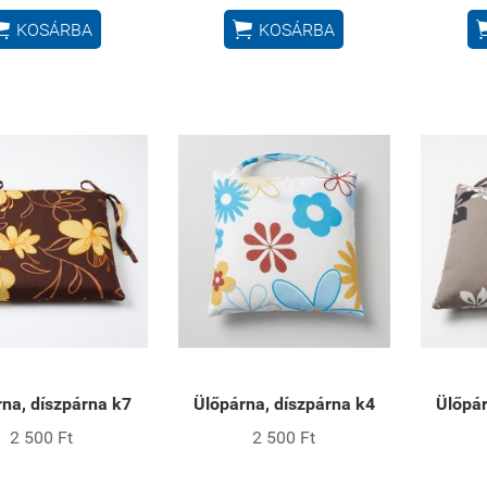


KOSÁRBA
KOSÁRBA
na, díszpárna k7
Ülőpárna, díszpárna k4
Ülőpár
2 500 Ft
2 500 Ft