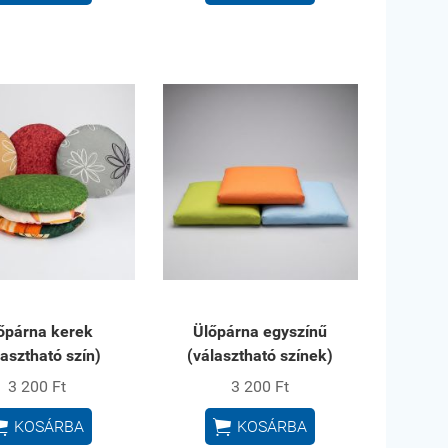
őpárna kerek
Ülőpárna egyszínű
lasztható szín)
(választható színek)
3 200 Ft
3 200 Ft


KOSÁRBA
KOSÁRBA