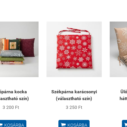
őpárna kocka
Székpárna karácsonyi
Ül
lasztható szín)
(választható szín)
hát
3 200 Ft
3 250 Ft


KOSÁRBA
KOSÁRBA