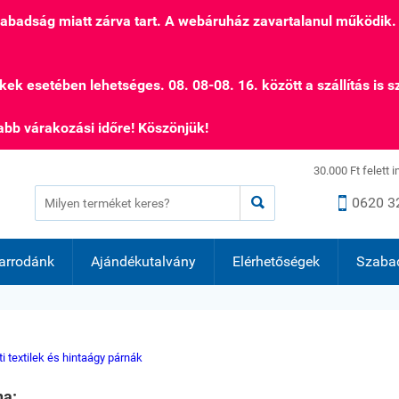
szabadság miatt zárva tart. A webáruház zavartalanul működik.
kek esetében lehetséges. 08. 08-08. 16. között a szállítás is s
bb várakozási időre! Köszönjük!
30.000 Ft felett 


0620 3
arrodánk
Ajándékutalvány
Elérhetőségek
Szaba
ti textilek és hintaágy párnák
na: