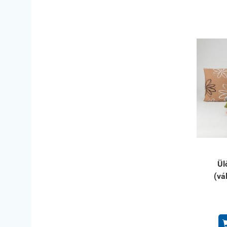
Ül
(vá