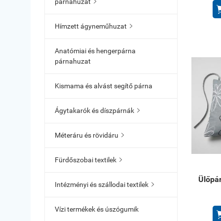
párnahuzat

Hímzett ágyneműhuzat

Anatómiai és hengerpárna
párnahuzat
Kismama és alvást segítő párna
Ágytakarók és díszpárnák

Méteráru és rövidáru

Fürdőszobai textilek

Ülőpár
Intézményi és szállodai textilek

Vízi termékek és úszógumik