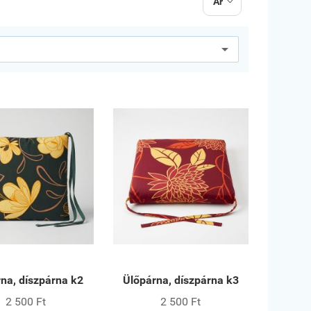
Ár

na, díszpárna k2
Ülőpárna, díszpárna k3
2 500 Ft
2 500 Ft