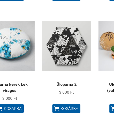
árna kerek kék
Ülőpárna 2
Ül
virágos
(vá
3 000 Ft
3 000 Ft


KOSÁRBA
KOSÁRBA