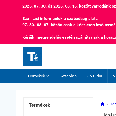
2026. 07. 30. és 2026. 08. 16. között varrodánk 
Szállítási információk a szabadság alatt:
07. 30.-08. 07. között csak a készleten lévő termé
Kérjük, megrendelés esetén számítsanak a hossza
Termékek
Kezdőlap
Jó tudni
V


»
Ker
Termékek
Ülőpár