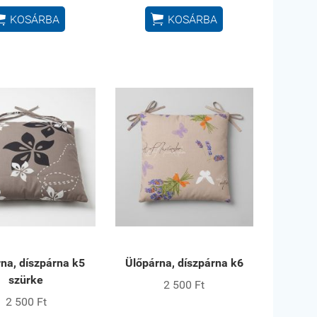


KOSÁRBA
KOSÁRBA
na, díszpárna k5
Ülőpárna, díszpárna k6
szürke
2 500 Ft
2 500 Ft