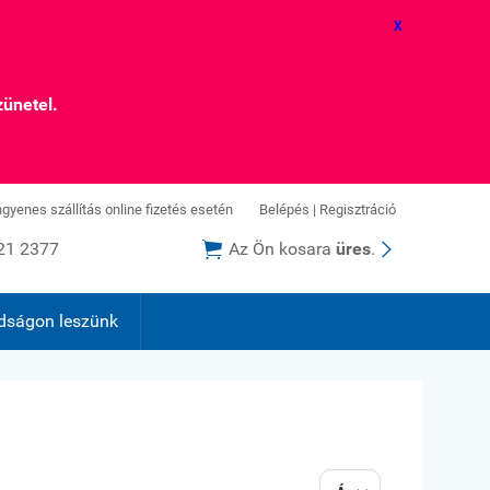
X
zünetel.
ingyenes szállítás online fizetés esetén
Belépés
|
Regisztráció


21 2377
Az Ön kosara
üres
.
dságon leszünk