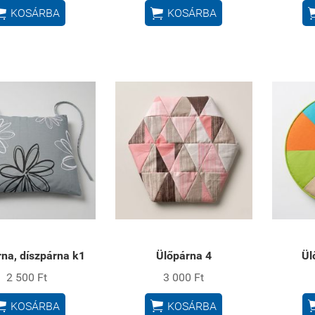


KOSÁRBA
KOSÁRBA
na, díszpárna k1
Ülőpárna 4
Ül
2 500 Ft
3 000 Ft


KOSÁRBA
KOSÁRBA