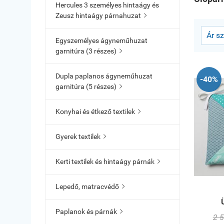
Hercules 3 személyes hintaágy és
Zeusz hintaágy párnahuzat

Egyszemélyes ágyneműhuzat
garnitúra (3 részes)

Dupla paplanos ágyneműhuzat
-40%
garnitúra (5 részes)

Konyhai és étkező textilek

Gyerek textilek

Kerti textilek és hintaágy párnák

Lepedő, matracvédő

Paplanok és párnák

2 5