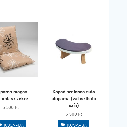
őpárna magas
Kőpad szalonna sütő
támlás székre
ülőpárna (választható
szín)
5 500 Ft
6 500 Ft


KOSÁRBA
KOSÁRBA