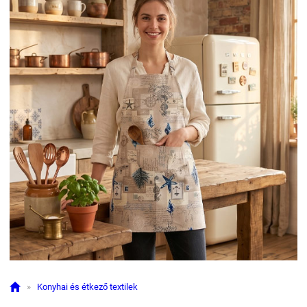

»
Konyhai és étkező textilek