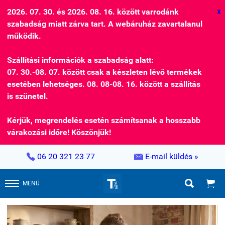
2026. 07. 30. és 2026. 08. 16. között varrodánk
X
szabadság miatt zárva tart. A webáruház zavartalanul
működik.
Szállítási információk a szabadság alatt:
07. 30.-08. 07. között csak a készleten lévő termékek
esetében lehetséges. 08. 08-08. 16. között a szállítás
is szünetel.
Kérjük, megrendelés esetén számítsanak a hosszabb
várakozási időre! Köszönjük!


06 20 321 23 77
E-mail küldés »


MENÜ