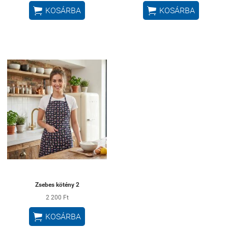


KOSÁRBA
KOSÁRBA
Zsebes kötény 2
2 200 Ft

KOSÁRBA