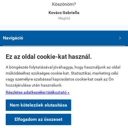
Köszönöm?
Kovács Gabriella
Maglód
Navigáció

Saját fiók

Ez az oldal cookie-kat használ.
A böngészés folytatásával jóváhagyja, hogy használjunk az oldal
Elérhetőségek
működéséhez szükséges cookie-kat. Statisztikai, marketing célú
Paku Andrea ev.
vagy személyre szabással kapcsolatos cookie-kat csak az Ön
2234 Maglód, Dózsa György utca 39
hozzájárulása után használunk.
Telefon: 06 20 321 23 77
E-mail: textilshop1@gmail.com
Részletes adatkezelési tájékoztató »
Nem kötelezőek elutasítása
www.textilshop.hu -
Paku Andrea ev
-
ÁSZF
-
Adatkezelési tájékoztató
Elfogadom az összeset
Webáruház készítés
a StartÜzlettel.