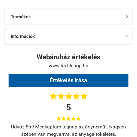
Termékek

Információk

Webáruház értékelés
www.textilshop.hu
Értékelés írása





5





s.
Üdvözlöm! Megkaptam tegnap az ágyneműt. Nagyon
A
szépen van megvarrva, az anyaga tökéletes.