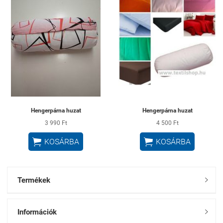
Hengerpárna huzat
Hengerpárna huzat
3 990 Ft
4 500 Ft


KOSÁRBA
KOSÁRBA
Termékek

Információk
