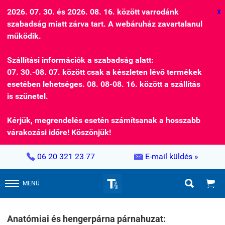
2026. 07. 30. és 2026. 08. 16. között varrodánk
X
szabadság miatt zárva tart. A webáruház zavartalanul
működik.
Szállítási információk a szabadság alatt:
07. 30.-08. 07. között csak a készleten lévő termékek
esetében lehetséges. 08. 08-08. 16. között a szállítás
is szünetel.
Kérjük, megrendelés esetén számítsanak a hosszabb
várakozási időre! Köszönjük!


06 20 321 23 77
E-mail küldés »


MENÜ
Anatómiai és hengerpárna párnahuzat: