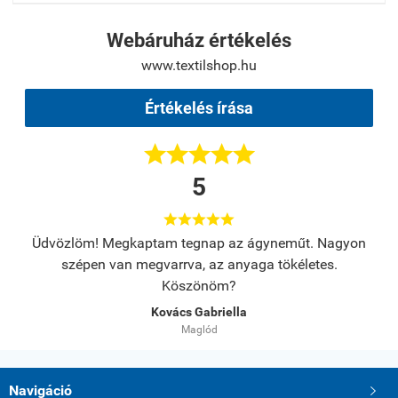
Webáruház értékelés
www.textilshop.hu
Értékelés írása





5





s.
Üdvözlöm! Megkaptam tegnap az ágyneműt. Nagyon
A
szépen van megvarrva, az anyaga tökéletes.
Köszönöm?
Kovács Gabriella
Maglód
Navigáció
