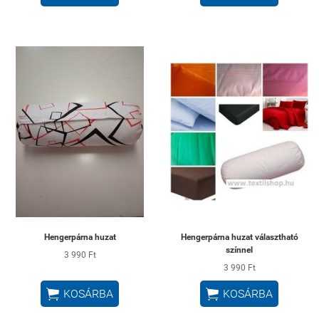
Hengerpárna huzat
Hengerpárna huzat választható
színnel
3 990 Ft
3 990 Ft


KOSÁRBA
KOSÁRBA