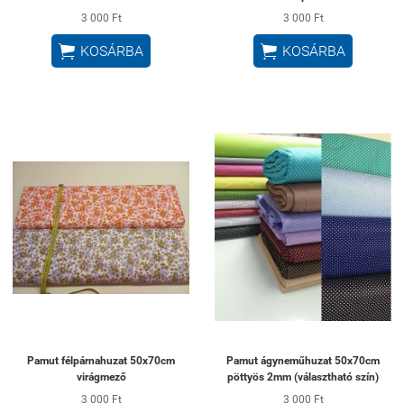
3 000 Ft
3 000 Ft


KOSÁRBA
KOSÁRBA
Pamut félpárnahuzat 50x70cm
Pamut ágyneműhuzat 50x70cm
virágmező
pöttyös 2mm (választható szín)
3 000 Ft
3 000 Ft