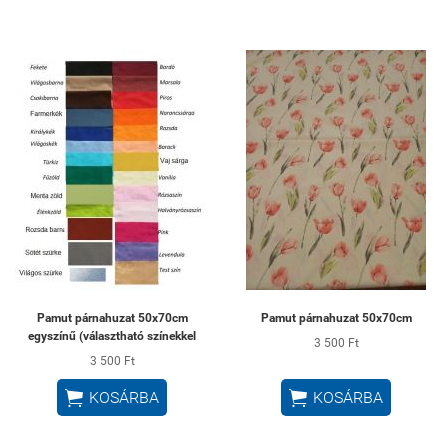
Pamut párnahuzat 50x70cm
Pamut párnahuzat 50x70cm
egyszínű (választható színekkel
3 500 Ft
3 500 Ft


KOSÁRBA
KOSÁRBA