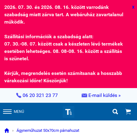
2026. 07. 30. és 2026. 08. 16. között varrodánk
X
szabadság miatt zárva tart. A webáruház zavartalanul
működik.
Szállítási információk a szabadság alatt:
07. 30.-08. 07. között csak a készleten lévő termékek
esetében lehetséges. 08. 08-08. 16. között a szállítás
is szünetel.
Kérjük, megrendelés esetén számítsanak a hosszabb
várakozási időre! Köszönjük!


06 20 321 23 77
E-mail küldés »


MENÜ

»
Ágyneműhuzat 50x70cm párnahuzat