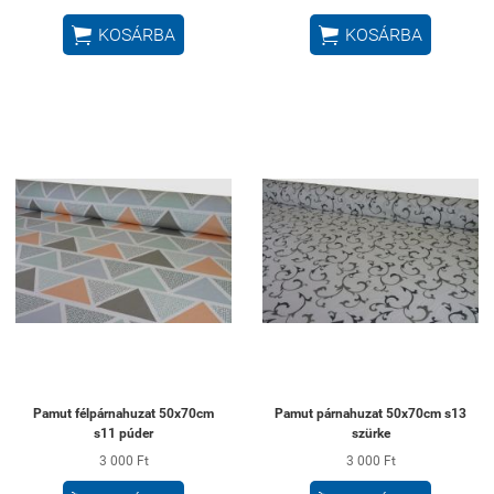


KOSÁRBA
KOSÁRBA
Pamut félpárnahuzat 50x70cm
Pamut párnahuzat 50x70cm s13
s11 púder
szürke
3 000 Ft
3 000 Ft