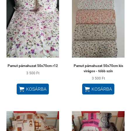
Pamut párnahuzat 50x70cm r12
Pamut párnahuzat 50x70cm kis
virágos - több szín
3 500 Ft
3 500 Ft


KOSÁRBA
KOSÁRBA