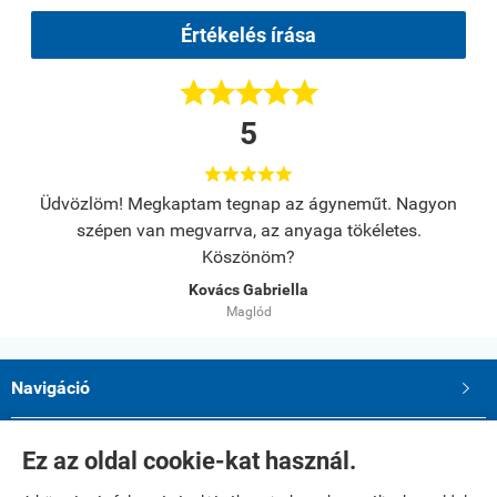
Értékelés írása





5





m! Megkaptam tegnap az ágyneműt. Nagyon
Az anyag minüsé
en van megvarrva, az anyaga tökéletes.
Köszönöm?
Kovács Gabriella
Maglód
Navigáció

Saját fiók

Ez az oldal cookie-kat használ.