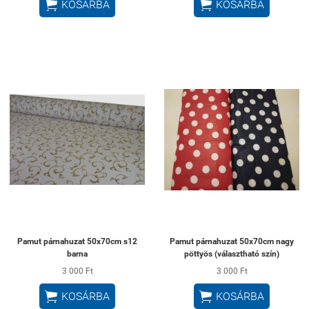


KOSÁRBA
KOSÁRBA
Pamut párnahuzat 50x70cm s12
Pamut párnahuzat 50x70cm nagy
barna
pöttyös (választható szín)
3 000 Ft
3 000 Ft


KOSÁRBA
KOSÁRBA