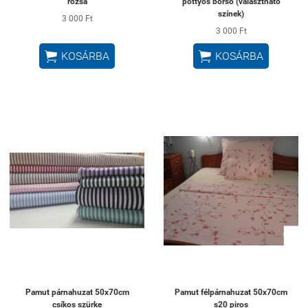
rózsa
pöttyös borsó (választható
színek)
3 000 Ft
3 000 Ft


KOSÁRBA
KOSÁRBA
Pamut párnahuzat 50x70cm
Pamut félpárnahuzat 50x70cm
csíkos szürke
s20 piros