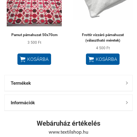
Pamut párnahuzat 50x70cm
Frottír vízzáró párnahuzat
(választható méretek)
3 500 Ft
4 500 Ft


KOSÁRBA
KOSÁRBA
Termékek

Információk

Webáruház értékelés
www.textilshop.hu