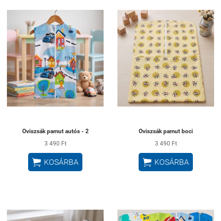
Oviszsák pamut autós - 2
Oviszsák pamut boci
3 490 Ft
3 490 Ft


KOSÁRBA
KOSÁRBA