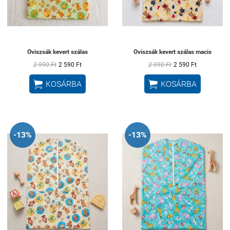
Oviszsák kevert szálas
Oviszsák kevert szálas macis
2 990 Ft
2 590 Ft
2 990 Ft
2 590 Ft


KOSÁRBA
KOSÁRBA
-13%
-13%