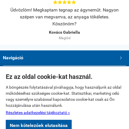





s.
Üdvözlöm! Megkaptam tegnap az ágyneműt. Nagyon
A
szépen van megvarrva, az anyaga tökéletes.
Köszönöm?
Kovács Gabriella
Maglód
Navigáció

Saját fiók

Ez az oldal cookie-kat használ.
A böngészés folytatásával jóváhagyja, hogy használjunk az oldal
Elérhetőségek
működéséhez szükséges cookie-kat. Statisztikai, marketing célú
Paku Andrea ev.
vagy személyre szabással kapcsolatos cookie-kat csak az Ön
2234 Maglód, Dózsa György utca 39
hozzájárulása után használunk.
Telefon: 06 20 321 23 77
E-mail: textilshop1@gmail.com
Részletes adatkezelési tájékoztató »
Nem kötelezőek elutasítása
www.textilshop.hu -
Paku Andrea ev
-
ÁSZF
-
Adatkezelési tájékoztató