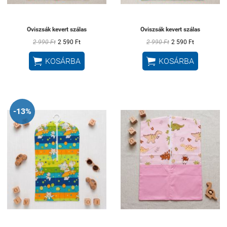
Oviszsák kevert szálas
Oviszsák kevert szálas
2 990 Ft
2 590 Ft
2 990 Ft
2 590 Ft


KOSÁRBA
KOSÁRBA
-13%