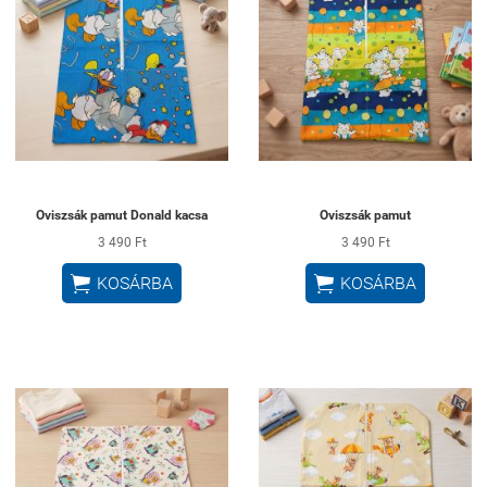
Oviszsák pamut Donald kacsa
Oviszsák pamut
3 490 Ft
3 490 Ft


KOSÁRBA
KOSÁRBA