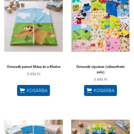
Oviszsák pamut Mása és a Medve
Oviszsák cipzáras (választható
szín)
3 490 Ft
3 490 Ft


KOSÁRBA
KOSÁRBA