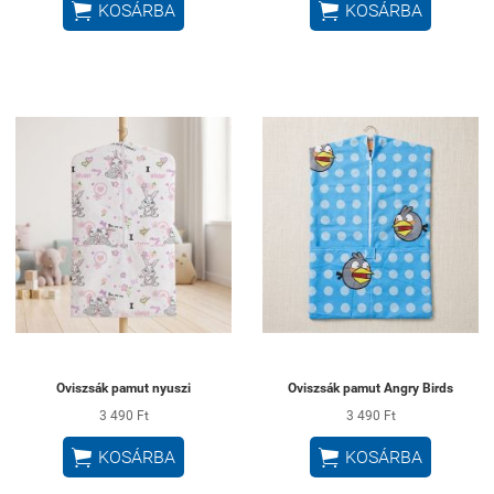


KOSÁRBA
KOSÁRBA
Oviszsák pamut nyuszi
Oviszsák pamut Angry Birds
3 490 Ft
3 490 Ft


KOSÁRBA
KOSÁRBA