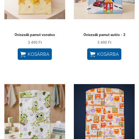
Oviszsák pamut vonatos
Oviszsák pamut autós - 3
3 490 Ft
3 490 Ft


KOSÁRBA
KOSÁRBA