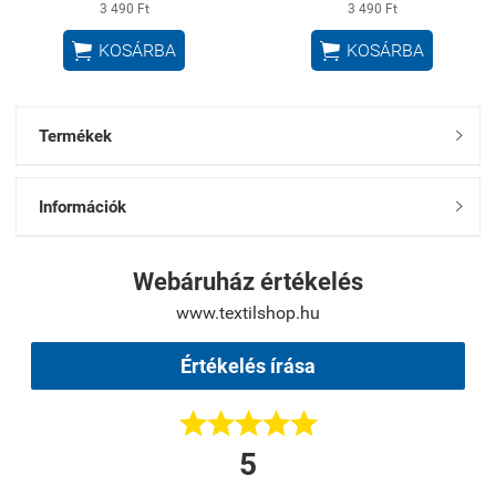
3 490 Ft
3 490 Ft


KOSÁRBA
KOSÁRBA
Termékek

Információk

Webáruház értékelés
www.textilshop.hu
Értékelés írása





5