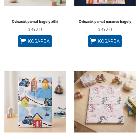
Oviszsák pamut bagoly zöld
Oviszsák pamut narancs bagoly
3 490 Ft
3 490 Ft


KOSÁRBA
KOSÁRBA