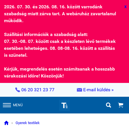
2026. 07. 30. és 2026. 08. 16. között varrodánk
X
szabadság miatt zárva tart. A webáruház zavartalanul
működik.
Szállítási információk a szabadság alatt:
07. 30.-08. 07. között csak a készleten lévő termékek
esetében lehetséges. 08. 08-08. 16. között a szállítás
is szünetel.
Kérjük, megrendelés esetén számítsanak a hosszabb
várakozási időre! Köszönjük!


06 20 321 23 77
E-mail küldés »


MENÜ

»
Gyerek textilek