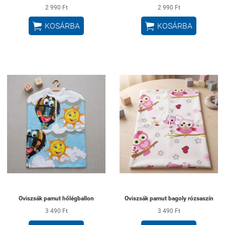
2 990 Ft
2 990 Ft


KOSÁRBA
KOSÁRBA
Oviszsák pamut hőlégballon
Oviszsák pamut bagoly rózsaszín
3 490 Ft
3 490 Ft