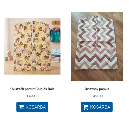
Oviszsák pamut Chip és Dale
Oviszsák pamut
3 490 Ft
3 490 Ft


KOSÁRBA
KOSÁRBA