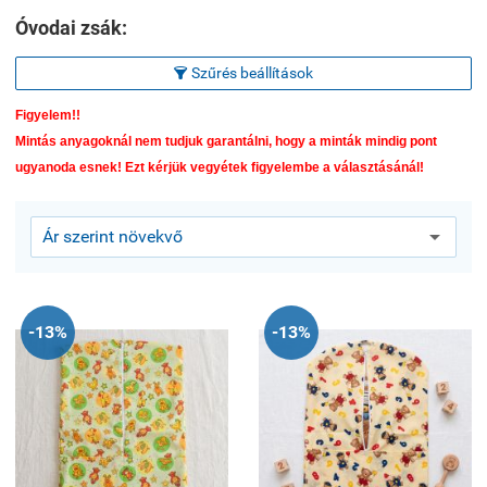
Óvodai zsák:
Szűrés beállítások

Figyelem!!
Mintás anyagoknál nem tudjuk garantálni, hogy a minták mindig pont
ugyanoda esnek! Ezt kérjük vegyétek figyelembe a választásánál!
-13%
-13%