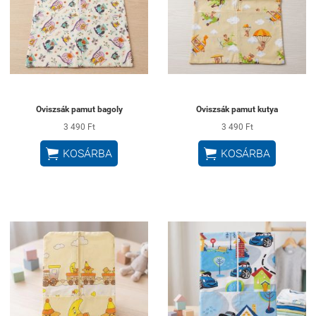
Oviszsák pamut bagoly
Oviszsák pamut kutya
3 490 Ft
3 490 Ft


KOSÁRBA
KOSÁRBA