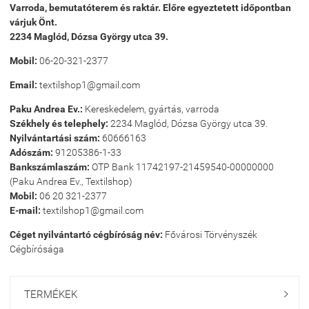
Varroda, bemutatóterem és raktár. Előre egyeztetett időpontban
várjuk Önt.
2234 Maglód, Dózsa György utca 39.
Mobil:
06-20-321-2377
Email:
textilshop1@gmail.com
Paku Andrea Ev.:
Kereskedelem, gyártás, varroda
Székhely és telephely:
2234 Maglód, Dózsa György utca 39.
Nyilvántartási szám:
60666163
Adószám:
91205386-1-33
Bankszámlaszám:
OTP Bank 11742197-21459540-00000000
(Paku Andrea Ev., Textilshop)
Mobil:
06 20 321-2377
E-mail:
textilshop1@gmail.com
Céget nyilvántartó cégbíróság név:
Fővárosi Törvényszék
Cégbírósága
TERMÉKEK
