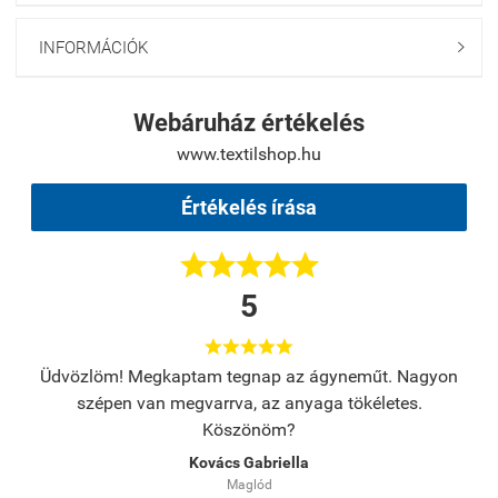
INFORMÁCIÓK

Webáruház értékelés
www.textilshop.hu
Értékelés írása





5





s.
Üdvözlöm! Megkaptam tegnap az ágyneműt. Nagyon
A
szépen van megvarrva, az anyaga tökéletes.
Köszönöm?
Kovács Gabriella
Maglód