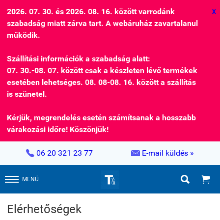
2026. 07. 30. és 2026. 08. 16. között varrodánk
X
szabadság miatt zárva tart. A webáruház zavartalanul
működik.
Szállítási információk a szabadság alatt:
07. 30.-08. 07. között csak a készleten lévő termékek
esetében lehetséges. 08. 08-08. 16. között a szállítás
is szünetel.
Kérjük, megrendelés esetén számítsanak a hosszabb
várakozási időre! Köszönjük!


06 20 321 23 77
E-mail küldés »


MENÜ
Elérhetőségek