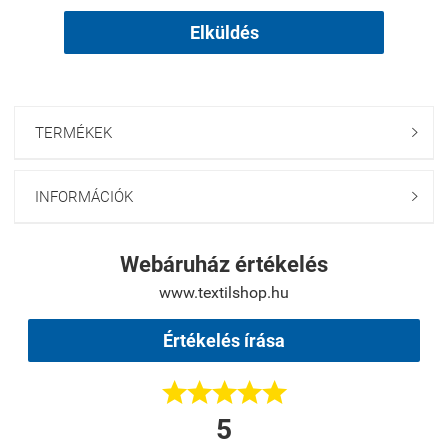
Elküldés
TERMÉKEK

INFORMÁCIÓK

Webáruház értékelés
www.textilshop.hu
Értékelés írása





5