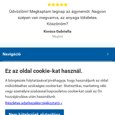





s.
Üdvözlöm! Megkaptam tegnap az ágyneműt. Nagyon
A
szépen van megvarrva, az anyaga tökéletes.
Köszönöm?
Kovács Gabriella
Maglód
Navigáció

Saját fiók

Ez az oldal cookie-kat használ.
A böngészés folytatásával jóváhagyja, hogy használjunk az oldal
Elérhetőségek
működéséhez szükséges cookie-kat. Statisztikai, marketing célú
Paku Andrea ev.
vagy személyre szabással kapcsolatos cookie-kat csak az Ön
2234 Maglód, Dózsa György utca 39
hozzájárulása után használunk.
Telefon: 06 20 321 23 77
E-mail: textilshop1@gmail.com
Részletes adatkezelési tájékoztató »
Nem kötelezőek elutasítása