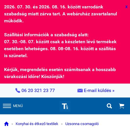
2026. 07. 30. és 2026. 08. 16. között varrodánk
X
szabadság miatt zárva tart. A webáruház zavartalanul
működik.
Szállítási információk a szabadság alatt:
07. 30.-08. 07. között csak a készleten lévő termékek
esetében lehetséges. 08. 08-08. 16. között a szállítás
is szünetel.
Kérjük, megrendelés esetén számítsanak a hosszabb
várakozási időre! Köszönjük!


06 20 321 23 77
E-mail küldés »


MENÜ

»
Konyhai és étkező textilek
»
Uzsonna csomagoló