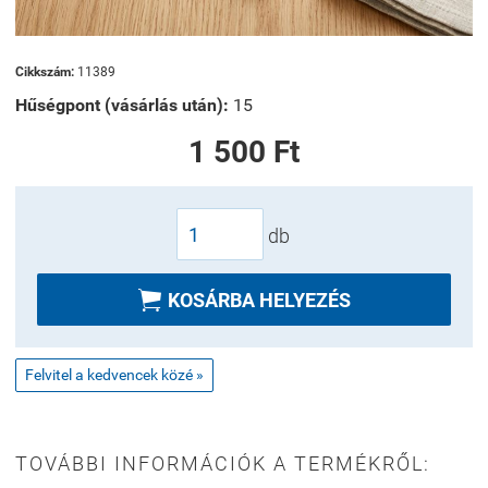
Cikkszám:
11389
Hűségpont (vásárlás után):
15
1 500 Ft
db

KOSÁRBA HELYEZÉS
Felvitel a kedvencek közé »
TOVÁBBI INFORMÁCIÓK A TERMÉKRŐL: