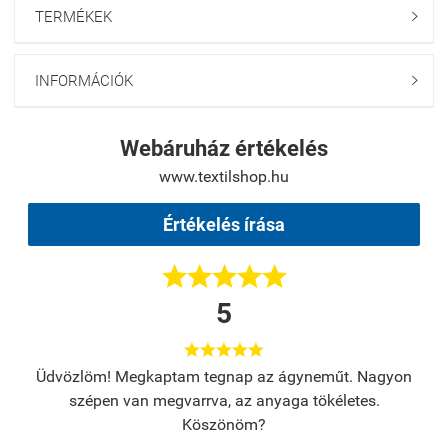
TERMÉKEK

INFORMÁCIÓK

Webáruház értékelés
www.textilshop.hu
Értékelés írása





5





s.
Üdvözlöm! Megkaptam tegnap az ágyneműt. Nagyon
A
szépen van megvarrva, az anyaga tökéletes.
Köszönöm?