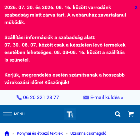
2026. 07. 30. és 2026. 08. 16. között varrodánk
X
szabadság miatt zárva tart. A webáruház zavartalanul
működik.
Szállítási információk a szabadság alatt:
07. 30.-08. 07. között csak a készleten lévő termékek
esetében lehetséges. 08. 08-08. 16. között a szállítás
is szünetel.
Kérjük, megrendelés esetén számítsanak a hosszabb
várakozási időre! Köszönjük!


06 20 321 23 77
E-mail küldés »


MENÜ

»
Konyhai és étkező textilek
»
Uzsonna csomagoló