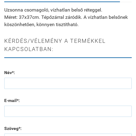
Uzsonna csomagoló, vízhatlan belső réteggel.
Méret: 37x37cm. Tépőzárral záródik. A vízhatlan belsőnek
köszönhetően, könnyen tisztítható.
KÉRDÉS/VÉLEMÉNY A TERMÉKKEL
KAPCSOLATBAN:
Név*:
E-mail*:
Szöveg*: