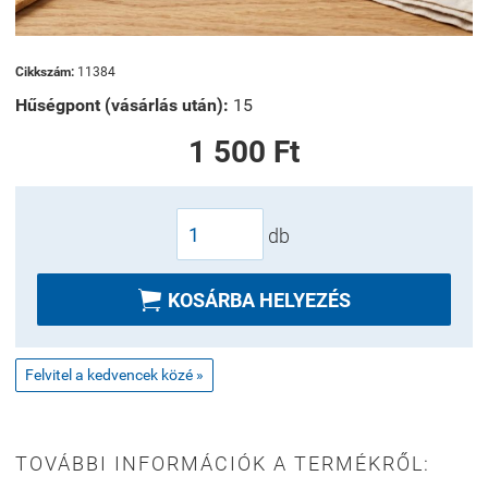
Cikkszám:
11384
Hűségpont (vásárlás után):
15
1 500 Ft
db

KOSÁRBA HELYEZÉS
Felvitel a kedvencek közé »
TOVÁBBI INFORMÁCIÓK A TERMÉKRŐL: