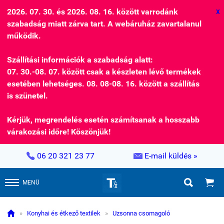
2026. 07. 30. és 2026. 08. 16. között varrodánk
X
szabadság miatt zárva tart. A webáruház zavartalanul
működik.
Szállítási információk a szabadság alatt:
07. 30.-08. 07. között csak a készleten lévő termékek
esetében lehetséges. 08. 08-08. 16. között a szállítás
is szünetel.
Kérjük, megrendelés esetén számítsanak a hosszabb
várakozási időre! Köszönjük!


06 20 321 23 77
E-mail küldés »


MENÜ

»
Konyhai és étkező textilek
»
Uzsonna csomagoló