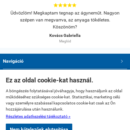





s.
Üdvözlöm! Megkaptam tegnap az ágyneműt. Nagyon
A
szépen van megvarrva, az anyaga tökéletes.
Köszönöm?
Kovács Gabriella
Maglód
Navigáció

Saját fiók

Ez az oldal cookie-kat használ.
A böngészés folytatásával jóváhagyja, hogy használjunk az oldal
Elérhetőségek
működéséhez szükséges cookie-kat. Statisztikai, marketing célú
Paku Andrea ev.
vagy személyre szabással kapcsolatos cookie-kat csak az Ön
2234 Maglód, Dózsa György utca 39
hozzájárulása után használunk.
Telefon: 06 20 321 23 77
E-mail: textilshop1@gmail.com
Részletes adatkezelési tájékoztató »
Nem kötelezőek elutasítása