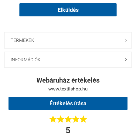
Elküldés
TERMÉKEK

INFORMÁCIÓK

Webáruház értékelés
www.textilshop.hu
Értékelés írása





5