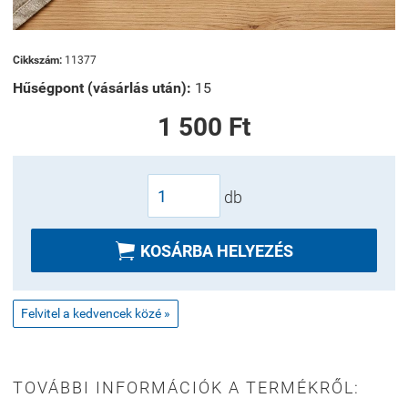
Cikkszám:
11377
Hűségpont (vásárlás után):
15
1 500 Ft
db

KOSÁRBA HELYEZÉS
Felvitel a kedvencek közé »
TOVÁBBI INFORMÁCIÓK A TERMÉKRŐL: