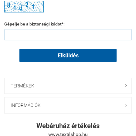
Gépelje be a biztonsági kódot*:
Elküldés
TERMÉKEK

INFORMÁCIÓK

Webáruház értékelés
www.textilshop.hu