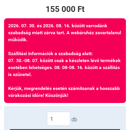
155 000 Ft
2026. 07. 30. és 2026. 08. 16. között varrodánk
szabadság miatt zárva tart. A webáruház zavartalanul
működik.
Szállítási információk a szabadság alatt:
07. 30.-08. 07. között csak a készleten lévő termékek
esetében lehetséges. 08. 08-08. 16. között a szállítás
is szünetel.
Kérjük, megrendelés esetén számítsanak a hosszabb
várakozási időre! Köszönjük!
db