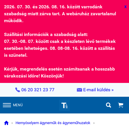
2026. 07. 30. és 2026. 08. 16. között varrodánk
X
szabadság miatt zárva tart. A webáruház zavartalanul
működik.
Szállítási információk a szabadság alatt:
07. 30.-08. 07. között csak a készleten lévő termékek
esetében lehetséges. 08. 08-08. 16. között a szállítás
is szünetel.
Kérjük, megrendelés esetén számítsanak a hosszabb
várakozási időre! Köszönjük!


06 20 321 23 77
E-mail küldés »


MENÜ

»
Hernyóselyem ágyneműk és ágyneműhuzatok
»