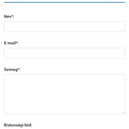
Név*:
E-mail*:
Szöveg*:
Biztonsági kód: