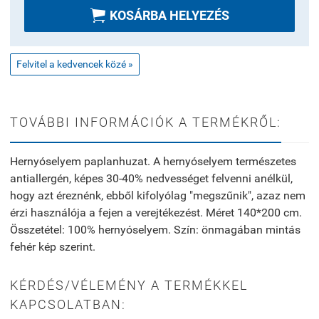

KOSÁRBA HELYEZÉS
Felvitel a kedvencek közé »
TOVÁBBI INFORMÁCIÓK A TERMÉKRŐL:
Hernyóselyem paplanhuzat. A hernyóselyem természetes
antiallergén, képes 30-40% nedvességet felvenni anélkül,
hogy azt éreznénk, ebből kifolyólag "megszűnik", azaz nem
érzi használója a fejen a verejtékezést. Méret 140*200 cm.
Összetétel: 100% hernyóselyem. Szín: önmagában mintás
fehér kép szerint.
KÉRDÉS/VÉLEMÉNY A TERMÉKKEL
KAPCSOLATBAN: