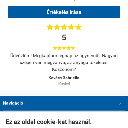
Értékelés írása





5





s.
Üdvözlöm! Megkaptam tegnap az ágyneműt. Nagyon
A
szépen van megvarrva, az anyaga tökéletes.
Köszönöm?
Kovács Gabriella
Maglód
Navigáció

Saját fiók

Ez az oldal cookie-kat használ.