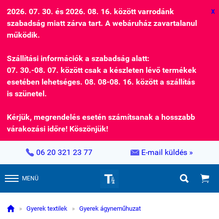
2026. 07. 30. és 2026. 08. 16. között varrodánk
X
szabadság miatt zárva tart. A webáruház zavartalanul
működik.
Szállítási információk a szabadság alatt:
07. 30.-08. 07. között csak a készleten lévő termékek
esetében lehetséges. 08. 08-08. 16. között a szállítás
is szünetel.
Kérjük, megrendelés esetén számítsanak a hosszabb
várakozási időre! Köszönjük!


06 20 321 23 77
E-mail küldés »


MENÜ

»
Gyerek textilek
»
Gyerek ágyneműhuzat