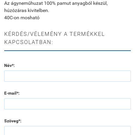
Az ágyneműhuzat 100% pamut anyagból készül,
húzózáras kivitelben.
40C-on mosható
KÉRDÉS/VÉLEMÉNY A TERMÉKKEL
KAPCSOLATBAN:
Név*:
E-mail*:
Szöveg*: