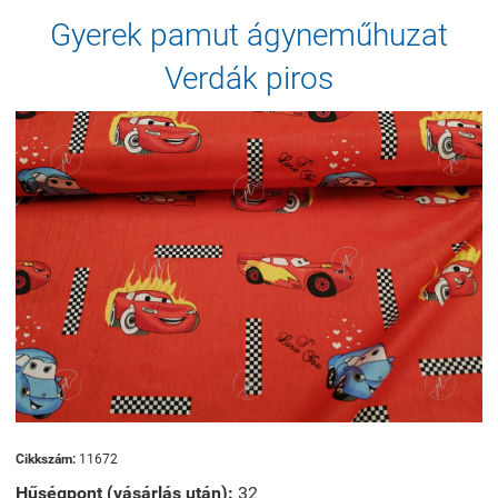
Gyerek pamut ágyneműhuzat
Verdák piros
Cikkszám:
11672
Hűségpont (vásárlás után):
32