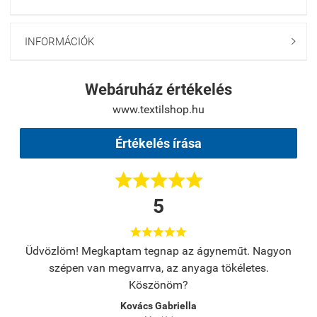
INFORMÁCIÓK

Webáruház értékelés
www.textilshop.hu
Értékelés írása





5





s.
Üdvözlöm! Megkaptam tegnap az ágyneműt. Nagyon
A
szépen van megvarrva, az anyaga tökéletes.
Köszönöm?
Kovács Gabriella