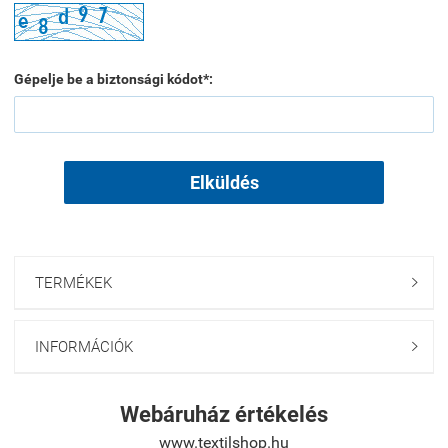
Gépelje be a biztonsági kódot*:
Elküldés
TERMÉKEK

INFORMÁCIÓK

Webáruház értékelés
www.textilshop.hu