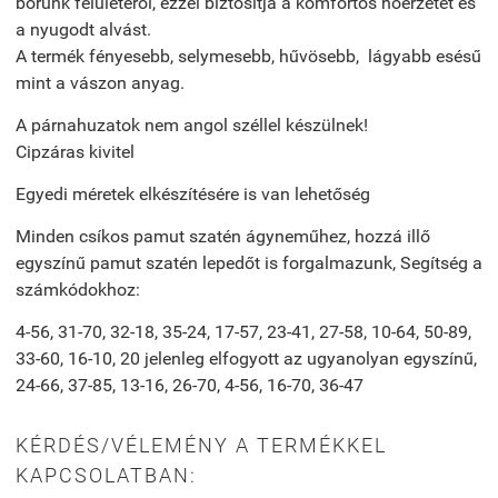
bőrünk felületéről, ezzel biztosítja a komfortos hőérzetet és
a nyugodt alvást.
A termék fényesebb, selymesebb, hűvösebb, lágyabb esésű
mint a vászon anyag.
A párnahuzatok nem angol széllel készülnek!
Cipzáras kivitel
Egyedi méretek elkészítésére is van lehetőség
Minden csíkos pamut szatén ágyneműhez, hozzá illő
egyszínű pamut szatén lepedőt is forgalmazunk, Segítség a
számkódokhoz:
4-56, 31-70, 32-18, 35-24, 17-57, 23-41, 27-58, 10-64, 50-89,
33-60, 16-10, 20 jelenleg elfogyott az ugyanolyan egyszínű,
24-66, 37-85, 13-16, 26-70, 4-56, 16-70, 36-47
KÉRDÉS/VÉLEMÉNY A TERMÉKKEL
KAPCSOLATBAN: