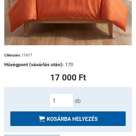
Cikkszám:
11617
Hűségpont (vásárlás után):
170
17 000 Ft
db

KOSÁRBA HELYEZÉS