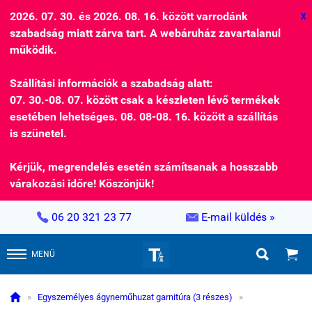
2026. 07. 30. és 2026. 08. 16. között varrodánk
X
szabadság miatt zárva tart. A webáruház zavartalanul
működik.
Szállítási információk a szabadság alatt:
07. 30.-08. 07. között csak a készleten lévő termékek
esetében lehetséges. 08. 08-08. 16. között a szállítás
is szünetel.
Kérjük, megrendelés esetén számítsanak a hosszabb
várakozási időre! Köszönjük!


06 20 321 23 77
E-mail küldés »


MENÜ

»
Egyszemélyes ágyneműhuzat garnitúra (3 részes)
»