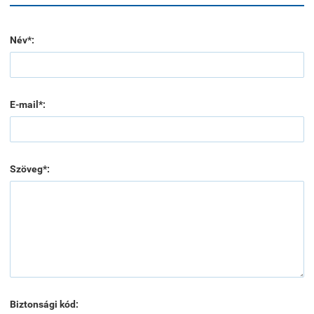
Név*:
E-mail*:
Szöveg*:
Biztonsági kód: