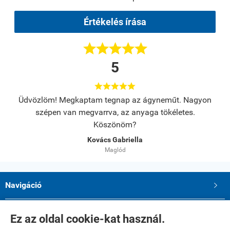
Értékelés írása





5





s.
Üdvözlöm! Megkaptam tegnap az ágyneműt. Nagyon
A
szépen van megvarrva, az anyaga tökéletes.
Köszönöm?
Kovács Gabriella
Maglód
Navigáció

Saját fiók

Ez az oldal cookie-kat használ.