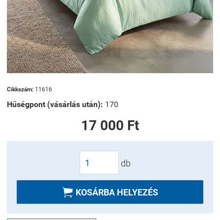
Cikkszám:
11616
Hűségpont (vásárlás után):
170
17 000 Ft
db

KOSÁRBA HELYEZÉS