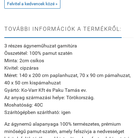
Felvitel a kedvencek közé »
TOVÁBBI INFORMÁCIÓK A TERMÉKRŐL:
3 részes ágyneműhuzat garnitúra
Összetétel: 100% pamut szatén
Minta: 2cm csíkos
Kivitel: cipzáras
Méret: 140 x 200 cm paplanhuzat, 70 x 90 cm párnahuzat,
40 x 50 cm kispárnahuzat
Gyártó: Ko-Varr Kft és Paku Tamás ev.
Az anyag származási helye: Törökország.
Moshatóság: 40C
Szárítógépben szárítható: igen
Az ágynemű alapanyaga 100% természetes, prémium
minőségű pamut-szatén, amely felszívja a nedvességet