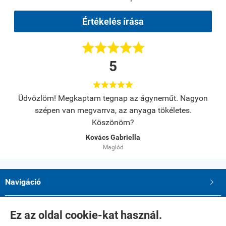
Értékelés írása





5





s.
Üdvözlöm! Megkaptam tegnap az ágyneműt. Nagyon
A
szépen van megvarrva, az anyaga tökéletes.
Köszönöm?
Kovács Gabriella
Maglód
Navigáció

Saját fiók

Ez az oldal cookie-kat használ.