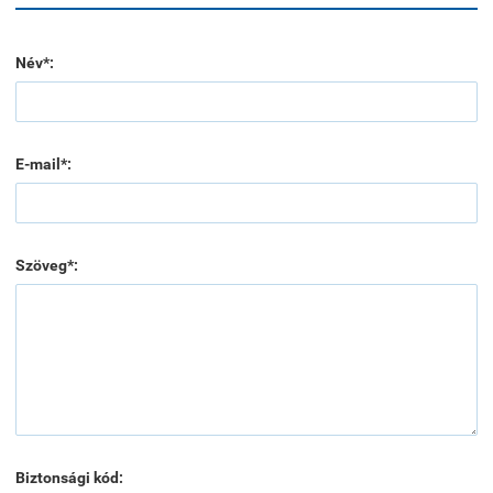
Név*:
E-mail*:
Szöveg*:
Biztonsági kód: