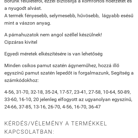
bőrünk felületéről, ezzel biztosítja a komfortos hőérzetet és
a nyugodt alvást.
A termék fényesebb, selymesebb, hűvösebb, lágyabb esésű
mint a vászon anyag.
A párnahuzatok nem angol széllel készülnek!
Cipzáras kivitel
Egyedi méretek elkészítésére is van lehetőség
Minden csíkos pamut szatén ágyneműhez, hozzá illő
egyszínű pamut szatén lepedőt is forgalmazunk, Segítség a
számkódokhoz:
4-56, 31-70, 32-18, 35-24, 17-57, 23-41, 27-58, 10-64, 50-89,
33-60, 16-10, 20 jelenleg elfogyott az ugyanolyan egyszínű,
24-66, 37-85, 13-16, 26-70, 4-56, 16-70, 36-47
KÉRDÉS/VÉLEMÉNY A TERMÉKKEL
KAPCSOLATBAN: