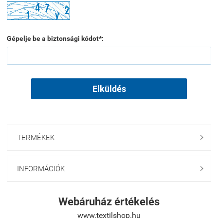
Gépelje be a biztonsági kódot*:
Elküldés
TERMÉKEK

INFORMÁCIÓK

Webáruház értékelés
www.textilshop.hu