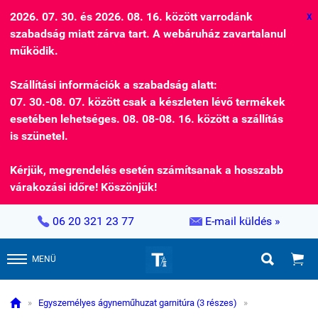
2026. 07. 30. és 2026. 08. 16. között varrodánk
X
szabadság miatt zárva tart. A webáruház zavartalanul
működik.
Szállítási információk a szabadság alatt:
07. 30.-08. 07. között csak a készleten lévő termékek
esetében lehetséges. 08. 08-08. 16. között a szállítás
is szünetel.
Kérjük, megrendelés esetén számítsanak a hosszabb
várakozási időre! Köszönjük!


06 20 321 23 77
E-mail küldés »


MENÜ

»
Egyszemélyes ágyneműhuzat garnitúra (3 részes)
»