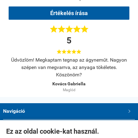
Értékelés írása





5





s.
Üdvözlöm! Megkaptam tegnap az ágyneműt. Nagyon
A
szépen van megvarrva, az anyaga tökéletes.
Köszönöm?
Kovács Gabriella
Maglód
Navigáció

Saját fiók

Ez az oldal cookie-kat használ.