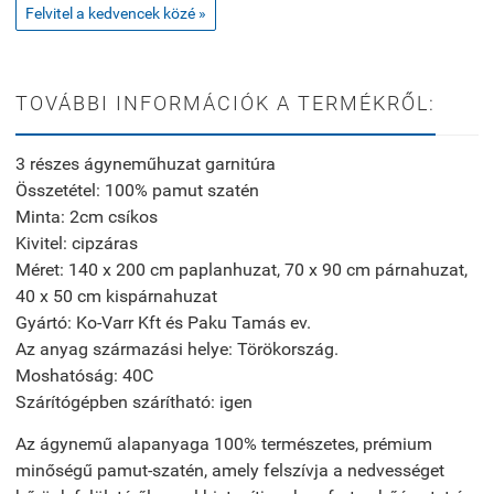
Felvitel a kedvencek közé »
TOVÁBBI INFORMÁCIÓK A TERMÉKRŐL:
3 részes ágyneműhuzat garnitúra
Összetétel: 100% pamut szatén
Minta: 2cm csíkos
Kivitel: cipzáras
Méret: 140 x 200 cm paplanhuzat, 70 x 90 cm párnahuzat,
40 x 50 cm kispárnahuzat
Gyártó: Ko-Varr Kft és Paku Tamás ev.
Az anyag származási helye: Törökország.
Moshatóság: 40C
Szárítógépben szárítható: igen
Az ágynemű alapanyaga 100% természetes, prémium
minőségű pamut-szatén, amely felszívja a nedvességet