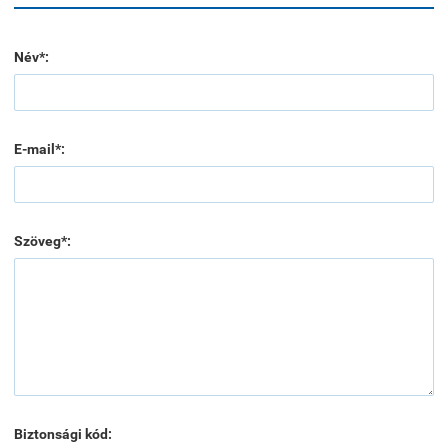
Név*:
E-mail*:
Szöveg*:
Biztonsági kód: