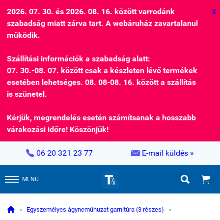
2026. 07. 30. és 2026. 08. 16. között varrodánk
X
szabadság miatt zárva tart. A webáruház zavartalanul
működik.
Szállítási információk a szabadság alatt:
07. 30.-08. 07. között csak a készleten lévő termékek
esetében lehetséges. 08. 08-08. 16. között a szállítás
is szünetel.
Kérjük, megrendelés esetén számítsanak a hosszabb
várakozási időre! Köszönjük!


06 20 321 23 77
E-mail küldés »


MENÜ

»
Egyszemélyes ágyneműhuzat garnitúra (3 részes)
»