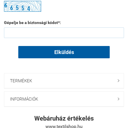
Gépelje be a biztonsági kódot*:
Elküldés
TERMÉKEK

INFORMÁCIÓK

Webáruház értékelés
www.textilshop.hu