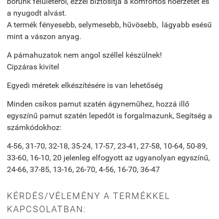
bőrünk felületéről, ezzel biztosítja a komfortos hőérzetet és
a nyugodt alvást.
A termék fényesebb, selymesebb, hűvösebb, lágyabb esésű
mint a vászon anyag.
A párnahuzatok nem angol széllel készülnek!
Cipzáras kivitel
Egyedi méretek elkészítésére is van lehetőség
Minden csíkos pamut szatén ágyneműhez, hozzá illő
egyszínű pamut szatén lepedőt is forgalmazunk, Segítség a
számkódokhoz:
4-56, 31-70, 32-18, 35-24, 17-57, 23-41, 27-58, 10-64, 50-89,
33-60, 16-10, 20 jelenleg elfogyott az ugyanolyan egyszínű,
24-66, 37-85, 13-16, 26-70, 4-56, 16-70, 36-47
KÉRDÉS/VÉLEMÉNY A TERMÉKKEL
KAPCSOLATBAN: