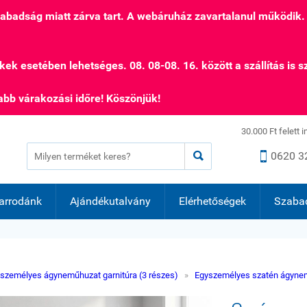
szabadság miatt zárva tart. A webáruház zavartalanul működik.
kek esetében lehetséges. 08. 08-08. 16. között a szállítás is s
bb várakozási időre! Köszönjük!
30.000 Ft felett 


0620 3
arrodánk
Ajándékutalvány
Elérhetőségek
Szaba
személyes ágyneműhuzat garnitúra (3 részes)
»
Egyszemélyes szatén ágynem