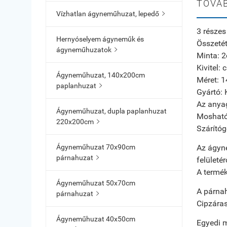
TOVÁB
Vízhatlan ágyneműhuzat, lepedő

3 része
Hernyóselyem ágyneműk és
Összeté
ágyneműhuzatok

Minta: 
Kivitel: 
Ágyneműhuzat, 140x200cm
Méret: 1
paplanhuzat

Gyártó: 
Az anya
Ágyneműhuzat, dupla paplanhuzat
Mosható
220x200cm

Szárítóg
Az ágyn
Ágyneműhuzat 70x90cm
párnahuzat

felületé
A termé
Ágyneműhuzat 50x70cm
A párnah
párnahuzat

Cipzáras
Ágyneműhuzat 40x50cm
Egyedi m