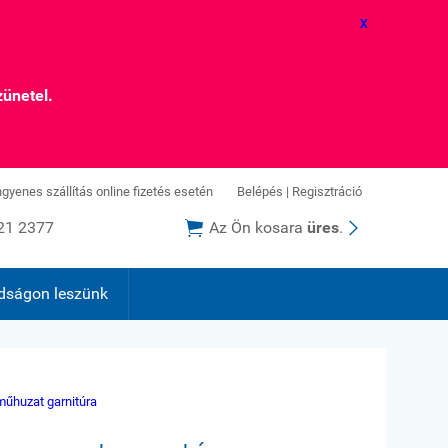
X
zünetel.
ingyenes szállítás online fizetés esetén
Belépés
|
Regisztráció


21 2377
Az Ön kosara
üres
.
dságon leszünk
űhuzat garnitúra