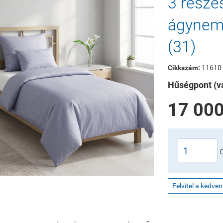
3 része
ágynemű
(31)
Cikkszám:
11610
Hűségpont (vá
17 000
Felvitel a kedve