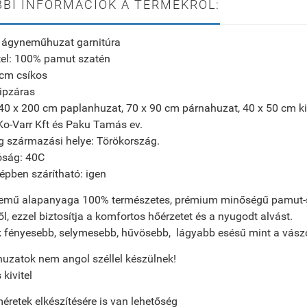
BI INFORMÁCIÓK A TERMÉKRŐL:
s ágyneműhuzat garnitúra
tel: 100% pamut szatén
2cm csíkos
cipzáras
40 x 200 cm paplanhuzat, 70 x 90 cm párnahuzat, 40 x 50 cm k
Ko-Varr Kft és Paku Tamás ev.
g származási helye: Törökország.
ság: 40C
épben szárítható: igen
emű alapanyaga 100% természetes, prémium minőségű pamut-sz
ről, ezzel biztosítja a komfortos hőérzetet és a nyugodt alvást.
k fényesebb, selymesebb, hűvösebb, lágyabb esésű mint a vász
uzatok nem angol széllel készülnek!
 kivitel
éretek elkészítésére is van lehetőség