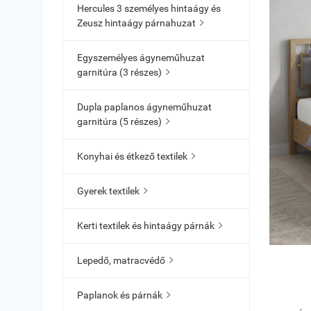
Hercules 3 személyes hintaágy és
Zeusz hintaágy párnahuzat

Egyszemélyes ágyneműhuzat
garnitúra (3 részes)

Dupla paplanos ágyneműhuzat
garnitúra (5 részes)

Konyhai és étkező textilek

Gyerek textilek

Kerti textilek és hintaágy párnák

Lepedő, matracvédő

Paplanok és párnák
