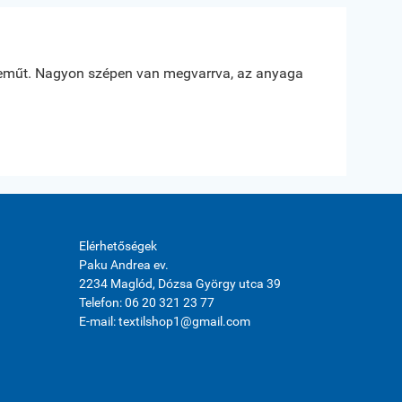





műt. Nagyon szépen van megvarrva, az anyaga
Az anyag min
Erdész Ivanne
Nagy Káta
Elérhetőségek
Paku Andrea ev.
2234 Maglód, Dózsa György utca 39
Telefon: 06 20 321 23 77
E-mail: textilshop1@gmail.com