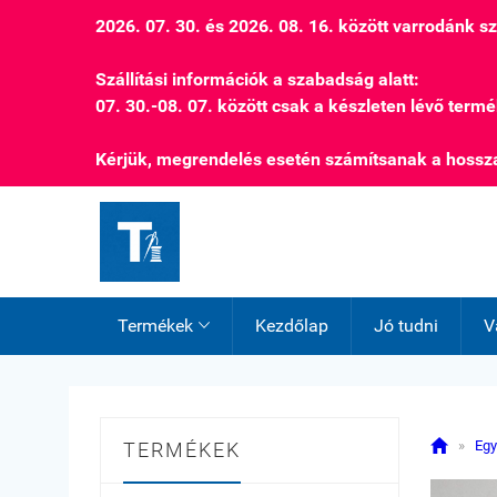
2026. 07. 30. és 2026. 08. 16. között varrodánk 
Szállítási információk a szabadság alatt:
07. 30.-08. 07. között csak a készleten lévő termé
Kérjük, megrendelés esetén számítsanak a hossza
Termékek
Kezdőlap
Jó tudni
V


»
Egy
TERMÉKEK