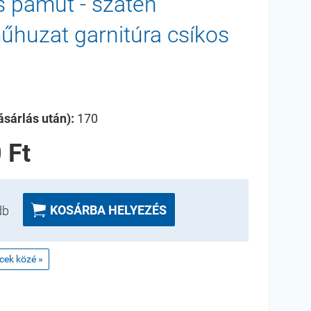
s pamut - szatén
huzat garnitúra csíkos
sárlás után):
170
 Ft

KOSÁRBA HELYEZÉS
db
ncek közé »