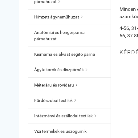
párnahuzat

Minden c
számkó
Hímzett ágyneműhuzat

4-56, 31
Anatómiai és hengerpárna
66, 37-8
párnahuzat
KÉRD
Kismama és alvást segítő párna
Ágytakarók és díszpárnák

Méteráru és rövidáru

Fürdőszobai textilek

Intézményi és szállodai textilek

Vízi termékek és úszógumik