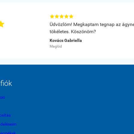






Üdvözlöm! Megkaptam tegnap az ágyne
tökéletes. Köszönöm?
Kovács Gabriella
Maglód
fiók
ció
sítás
ndeléseim
termékek