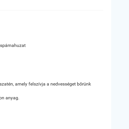
ispárnahuzat
atén, amely felszívja a nedvességet bőrünk
on anyag.