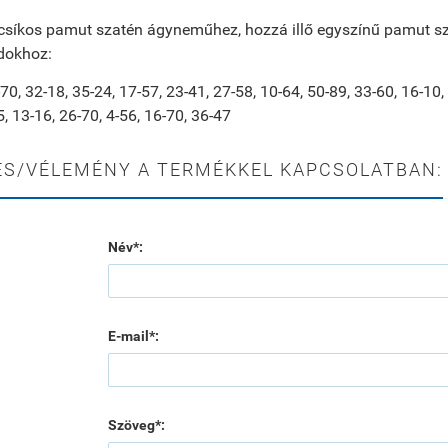
síkos pamut szatén ágyneműhez, hozzá illő egyszínű pamut sza
dokhoz:
-70, 32-18, 35-24, 17-57, 23-41, 27-58, 10-64, 50-89, 33-60, 16-10
5, 13-16, 26-70, 4-56, 16-70, 36-47
ÉS/VÉLEMÉNY A TERMÉKKEL KAPCSOLATBAN:
Név*:
E-mail*:
Szöveg*: