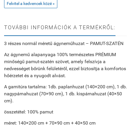
Felvitel a kedvencek közé »
TOVÁBBI INFORMÁCIÓK A TERMÉKRŐL:
3 részes normál méretű ágyneműhuzat – PAMUT-SZATÉN
Az ágynemű alapanyaga 100% természetes PRÉMIUM
minőségű pamut-szatén szövet, amely felszívja a
nedvességet bőrünk felületéről, ezzel biztosítja a komfortos
hőérzetet és a nyugodt alvást.
A garnitúra tartalma: 1db. paplanhuzat (140×200 cm), 1 db.
nagypárnahuzat (70×90 cm), 1 db. kispárnahuzat (40×50
cm).
összetétel: 100% pamut
méret: 140×200 cm + 70×90 cm + 40×50 cm