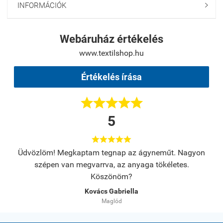
INFORMÁCIÓK

Webáruház értékelés
www.textilshop.hu
Értékelés írása





5





s.
Üdvözlöm! Megkaptam tegnap az ágyneműt. Nagyon
A
szépen van megvarrva, az anyaga tökéletes.
Köszönöm?
Kovács Gabriella
Maglód