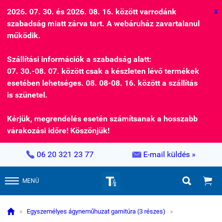
2026. 07. 30. és 2026. 08. 16. között varrodánk
X
szabadság miatt zárva tart. A webáruház zavartalanul
működik.
Szállítási információk a szabadság alatt:
07. 30.-08. 07. között csak a készleten lévő termékek
esetében lehetséges. 08. 08-08. 16. között a szállítás
is szünetel.
Kérjük, megrendelés esetén számítsanak a hosszabb
várakozási időre! Köszönjük!


06 20 321 23 77
E-mail küldés »


MENÜ

»
Egyszemélyes ágyneműhuzat garnitúra (3 részes)
»