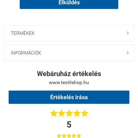
Elküldés
TERMÉKEK

INFORMÁCIÓK

Webáruház értékelés
www.textilshop.hu
Értékelés írása





5




