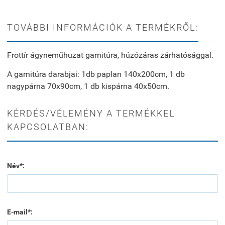
TOVÁBBI INFORMÁCIÓK A TERMÉKRŐL:
Frottír ágyneműhuzat garnitúra, húzózáras zárhatósággal.
A garnitúra darabjai: 1db paplan 140x200cm, 1 db
nagypárna 70x90cm, 1 db kispárna 40x50cm.
KÉRDÉS/VÉLEMÉNY A TERMÉKKEL
KAPCSOLATBAN:
Név*:
E-mail*: