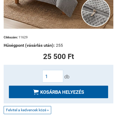
Cikkszám:
11629
Hűségpont (vásárlás után):
255
25 500 Ft
db

KOSÁRBA HELYEZÉS
Felvitel a kedvencek közé »