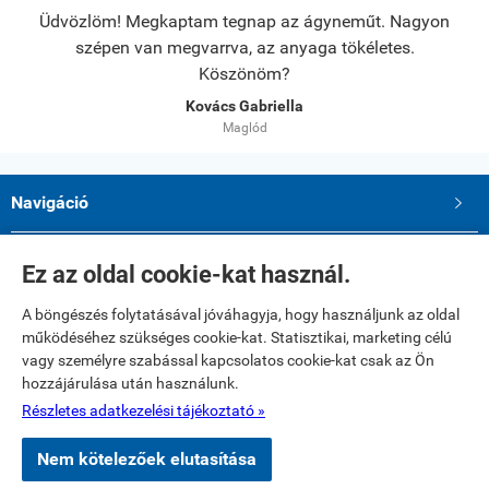
s.
Üdvözlöm! Megkaptam tegnap az ágyneműt. Nagyon
A
szépen van megvarrva, az anyaga tökéletes.
Köszönöm?
Kovács Gabriella
Maglód
Navigáció

Saját fiók

Ez az oldal cookie-kat használ.
A böngészés folytatásával jóváhagyja, hogy használjunk az oldal
Elérhetőségek
működéséhez szükséges cookie-kat. Statisztikai, marketing célú
Paku Andrea ev.
vagy személyre szabással kapcsolatos cookie-kat csak az Ön
2234 Maglód, Dózsa György utca 39
hozzájárulása után használunk.
Telefon: 06 20 321 23 77
E-mail: textilshop1@gmail.com
Részletes adatkezelési tájékoztató »
Nem kötelezőek elutasítása
www.textilshop.hu -
Paku Andrea ev
-
ÁSZF
-
Adatkezelési tájékoztató