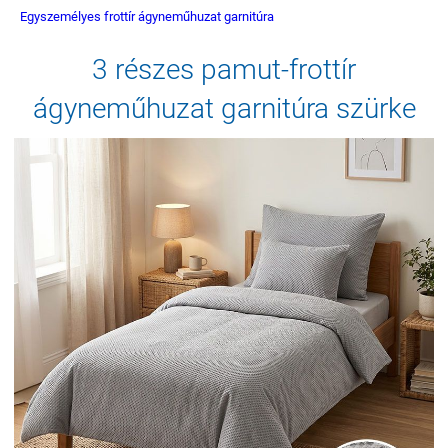
Egyszemélyes frottír ágyneműhuzat garnitúra
3 részes pamut-frottír
ágyneműhuzat garnitúra szürke