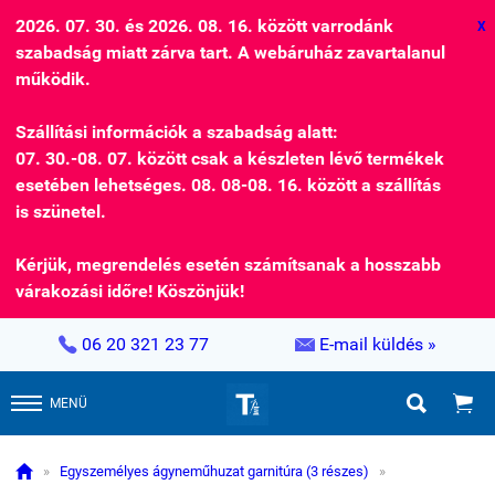
2026. 07. 30. és 2026. 08. 16. között varrodánk
X
szabadság miatt zárva tart. A webáruház zavartalanul
működik.
Szállítási információk a szabadság alatt:
07. 30.-08. 07. között csak a készleten lévő termékek
esetében lehetséges. 08. 08-08. 16. között a szállítás
is szünetel.
Kérjük, megrendelés esetén számítsanak a hosszabb
várakozási időre! Köszönjük!


06 20 321 23 77
E-mail küldés »


MENÜ

»
Egyszemélyes ágyneműhuzat garnitúra (3 részes)
»