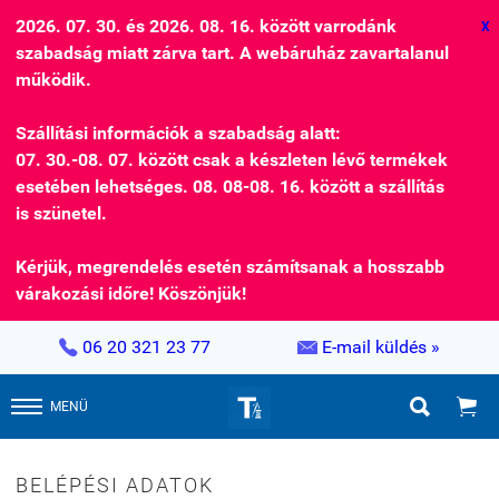
2026. 07. 30. és 2026. 08. 16. között varrodánk
X
szabadság miatt zárva tart. A webáruház zavartalanul
működik.
Szállítási információk a szabadság alatt:
07. 30.-08. 07. között csak a készleten lévő termékek
esetében lehetséges. 08. 08-08. 16. között a szállítás
is szünetel.
Kérjük, megrendelés esetén számítsanak a hosszabb
várakozási időre! Köszönjük!


06 20 321 23 77
E-mail küldés »


MENÜ
BELÉPÉSI ADATOK