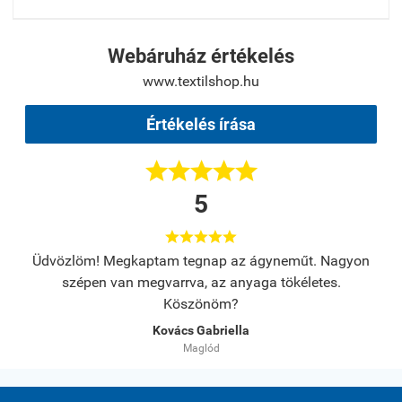
Webáruház értékelés
www.textilshop.hu
Értékelés írása





5





s.
Üdvözlöm! Megkaptam tegnap az ágyneműt. Nagyon
A
szépen van megvarrva, az anyaga tökéletes.
Köszönöm?
Kovács Gabriella
Maglód