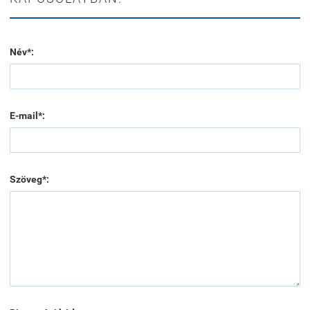
Név*:
E-mail*:
Szöveg*: