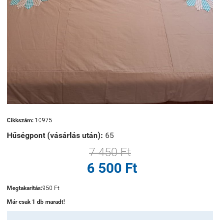
Cikkszám:
10975
Hűségpont (vásárlás után):
65
7 450 Ft
6 500 Ft
Megtakarítás:
950 Ft
Már csak 1 db maradt!