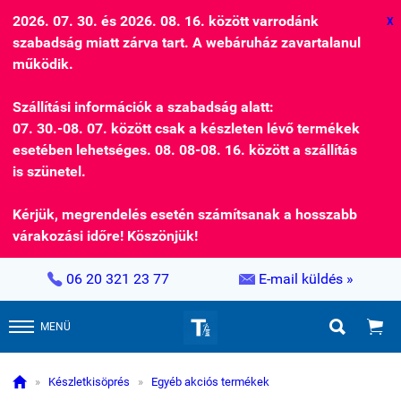
2026. 07. 30. és 2026. 08. 16. között varrodánk
X
szabadság miatt zárva tart. A webáruház zavartalanul
működik.
Szállítási információk a szabadság alatt:
07. 30.-08. 07. között csak a készleten lévő termékek
esetében lehetséges. 08. 08-08. 16. között a szállítás
is szünetel.
Kérjük, megrendelés esetén számítsanak a hosszabb
várakozási időre! Köszönjük!


06 20 321 23 77
E-mail küldés »


MENÜ

»
Készletkisöprés
»
Egyéb akciós termékek