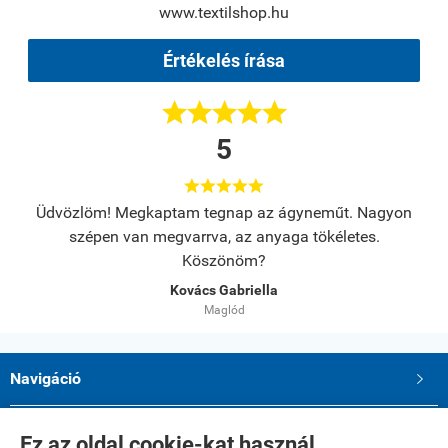
www.textilshop.hu
Értékelés írása





5





s.
Üdvözlöm! Megkaptam tegnap az ágyneműt. Nagyon
A
szépen van megvarrva, az anyaga tökéletes.
Köszönöm?
Kovács Gabriella
Maglód
Navigáció

Saját fiók

Ez az oldal cookie-kat használ.