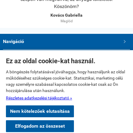
Köszönöm?
Kovács Gabriella
Maglód
Navigáció

Saját fiók

Ez az oldal cookie-kat használ.
A böngészés folytatásával jóváhagyja, hogy használjunk az oldal
Elérhetőségek
működéséhez szükséges cookie-kat. Statisztikai, marketing célú
Paku Andrea ev.
vagy személyre szabással kapcsolatos cookie-kat csak az Ön
2234 Maglód, Dózsa György utca 39
hozzájárulása után használunk.
Telefon: 06 20 321 23 77
E-mail: textilshop1@gmail.com
Részletes adatkezelési tájékoztató »
Nem kötelezőek elutasítása
www.textilshop.hu -
Paku Andrea ev
-
ÁSZF
-
Adatkezelési tájékoztató
Elfogadom az összeset
Webáruház készítés
a StartÜzlettel.