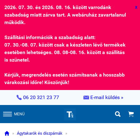
2026. 07. 30. és 2026. 08. 16. között varrodánk
X
szabadság miatt zárva tart. A webáruház zavartalanul
működik.
Szállítási információk a szabadság alatt:
07. 30.-08. 07. között csak a készleten lévő termékek
esetében lehetséges. 08. 08-08. 16. között a szállítás
is szünetel.
Kérjük, megrendelés esetén számítsanak a hosszabb
várakozási időre! Köszönjük!


06 20 321 23 77
E-mail küldés »


MENÜ

»
Ágytakarók és díszpárnák
»