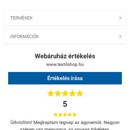
TERMÉKEK

INFORMÁCIÓK

Webáruház értékelés
www.textilshop.hu
Értékelés írása





5





s.
Üdvözlöm! Megkaptam tegnap az ágyneműt. Nagyon
A
szépen van megvarrva, az anyaga tökéletes.