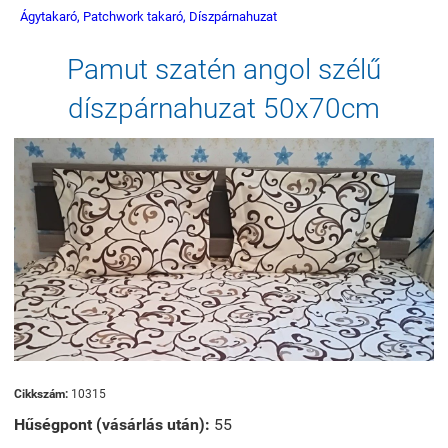
Ágytakaró, Patchwork takaró, Díszpárnahuzat
Pamut szatén angol szélű
díszpárnahuzat 50x70cm
Cikkszám:
10315
Hűségpont (vásárlás után):
55