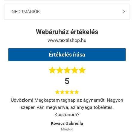
INFORMÁCIÓK

Webáruház értékelés
www.textilshop.hu
Értékelés írása





5





s.
Üdvözlöm! Megkaptam tegnap az ágyneműt. Nagyon
A
szépen van megvarrva, az anyaga tökéletes.
Köszönöm?
Kovács Gabriella
Maglód