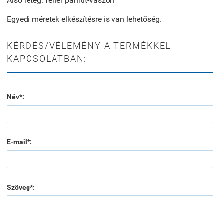
Alsó réteg: fehér pamut-vászon
Egyedi méretek elkészítésre is van lehetőség.
KÉRDÉS/VÉLEMÉNY A TERMÉKKEL
KAPCSOLATBAN:
Név*:
E-mail*:
Szöveg*: