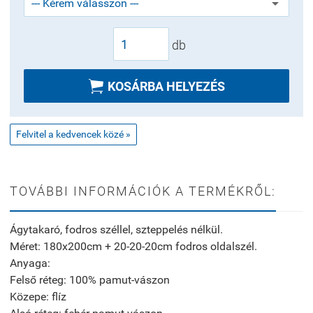
db

KOSÁRBA HELYEZÉS
Felvitel a kedvencek közé »
TOVÁBBI INFORMÁCIÓK A TERMÉKRŐL:
Ágytakaró, fodros széllel, szteppelés nélkül.
Méret: 180x200cm + 20-20-20cm fodros oldalszél.
Anyaga:
Felső réteg: 100% pamut-vászon
Közepe: flíz