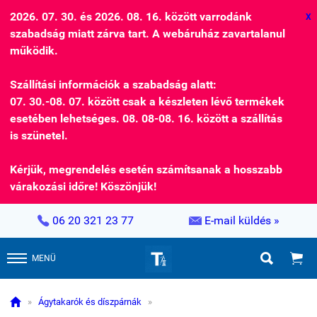
2026. 07. 30. és 2026. 08. 16. között varrodánk
X
szabadság miatt zárva tart. A webáruház zavartalanul
működik.
Szállítási információk a szabadság alatt:
07. 30.-08. 07. között csak a készleten lévő termékek
esetében lehetséges. 08. 08-08. 16. között a szállítás
is szünetel.
Kérjük, megrendelés esetén számítsanak a hosszabb
várakozási időre! Köszönjük!


06 20 321 23 77
E-mail küldés »


MENÜ

»
Ágytakarók és díszpárnák
»