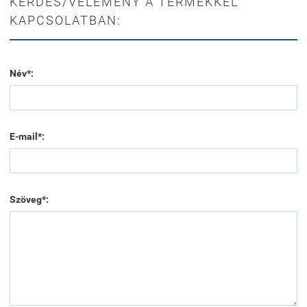
KÉRDÉS/VÉLEMÉNY A TERMÉKKEL
KAPCSOLATBAN:
Név*:
E-mail*:
Szöveg*: