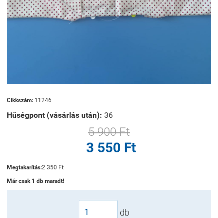
Cikkszám:
11246
Hűségpont (vásárlás után):
36
5 900 Ft
3 550 Ft
Megtakarítás:
2 350 Ft
Már csak 1 db maradt!
db