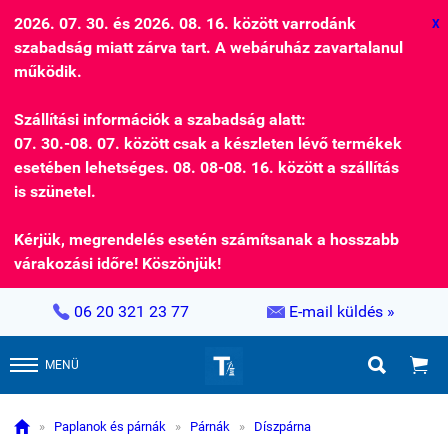
2026. 07. 30. és 2026. 08. 16. között varrodánk
X
szabadság miatt zárva tart. A webáruház zavartalanul
működik.
Szállítási információk a szabadság alatt:
07. 30.-08. 07. között csak a készleten lévő termékek
esetében lehetséges. 08. 08-08. 16. között a szállítás
is szünetel.
Kérjük, megrendelés esetén számítsanak a hosszabb
várakozási időre! Köszönjük!


06 20 321 23 77
E-mail küldés »


MENÜ

»
Paplanok és párnák
»
Párnák
»
Díszpárna