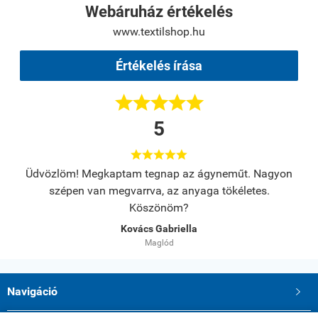
Webáruház értékelés
www.textilshop.hu
Értékelés írása





5





s.
Üdvözlöm! Megkaptam tegnap az ágyneműt. Nagyon
A
szépen van megvarrva, az anyaga tökéletes.
Köszönöm?
Kovács Gabriella
Maglód
Navigáció
