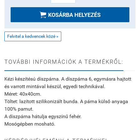

KOSÁRBA HELYEZÉS
Felvitel a kedvencek közé »
TOVÁBBI INFORMÁCIÓK A TERMÉKRŐL:
Kézi készítésú díszpárna. A díszpárna 6, egymásra hajtott
és varrott mintával készül, egyedi technikával.
Méret: 40x40cm.
Töltet: l
azított szilikonizált bunda
. A párna külső anyaga
100% pamut.
A díszpárna hátulja egyszínű fehér.
Mosógépben mosható.