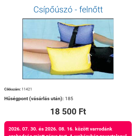
Csípőúszó - felnőtt
Cikkszám:
11421
Hűségpont (vásárlás után):
185
18 500 Ft
2026. 07. 30. és 2026. 08. 16. között varrodánk