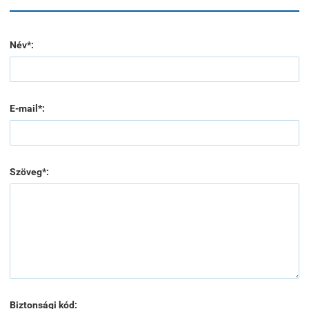
Név*:
E-mail*:
Szöveg*:
Biztonsági kód: