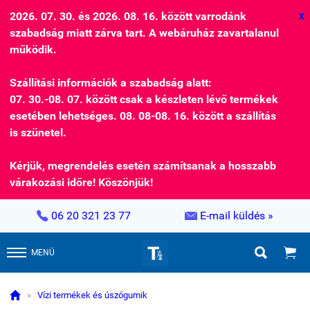
2026. 07. 30. és 2026. 08. 16. között varrodánk
X
szabadság miatt zárva tart. A webáruház zavartalanul
működik.
Szállítási információk a szabadság alatt:
07. 30.-08. 07. között csak a készleten lévő termékek
esetében lehetséges. 08. 08-08. 16. között a szállítás
is szünetel.
Kérjük, megrendelés esetén számítsanak a hosszabb
várakozási időre! Köszönjük!


06 20 321 23 77
E-mail küldés »


MENÜ

»
Vízi termékek és úszógumik