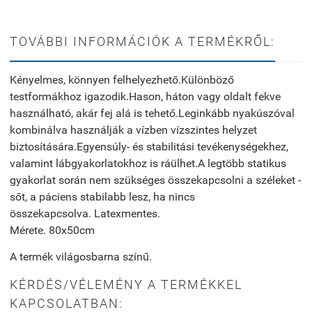
TOVÁBBI INFORMÁCIÓK A TERMÉKRŐL:
Kényelmes, könnyen felhelyezhető.
Különböző
testformákhoz igazodik.
Hason, háton vagy oldalt fekve
használható, akár fej alá is tehető.
Leginkább nyakúszóval
kombinálva használják a vízben vízszintes helyzet
biztosítására.
Egyensúly- és stabilitási tevékenységekhez,
valamint lábgyakorlatokhoz is ráülhet.
A legtöbb statikus
gyakorlat során nem szükséges összekapcsolni a széleket -
sőt, a páciens stabilabb lesz, ha nincs
összekapcsolva.
L
atexmentes.
Mérete. 80x50cm
A termék világosbarna színű.
KÉRDÉS/VÉLEMÉNY A TERMÉKKEL
KAPCSOLATBAN: