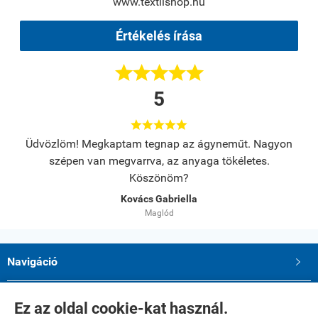
www.textilshop.hu
Értékelés írása





5





s.
Üdvözlöm! Megkaptam tegnap az ágyneműt. Nagyon
A
szépen van megvarrva, az anyaga tökéletes.
Köszönöm?
Kovács Gabriella
Maglód
Navigáció

Saját fiók

Ez az oldal cookie-kat használ.