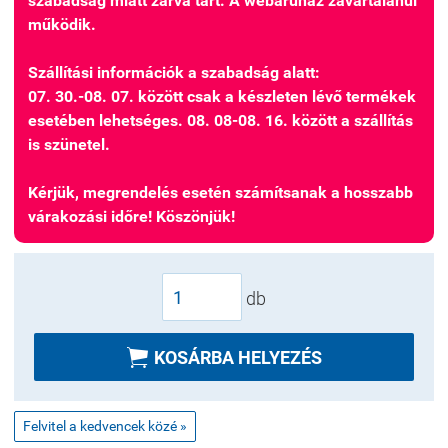
szabadság miatt zárva tart. A webáruház zavartalanul
működik.
Szállítási információk a szabadság alatt:
07. 30.-08. 07. között csak a készleten lévő termékek
esetében lehetséges. 08. 08-08. 16. között a szállítás
is szünetel.
Kérjük, megrendelés esetén számítsanak a hosszabb
várakozási időre! Köszönjük!
db

KOSÁRBA HELYEZÉS
Felvitel a kedvencek közé »