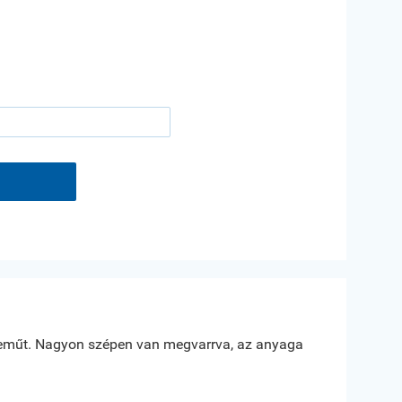





műt. Nagyon szépen van megvarrva, az anyaga
Az anyag min
Erdész Ivanne
Nagy Káta