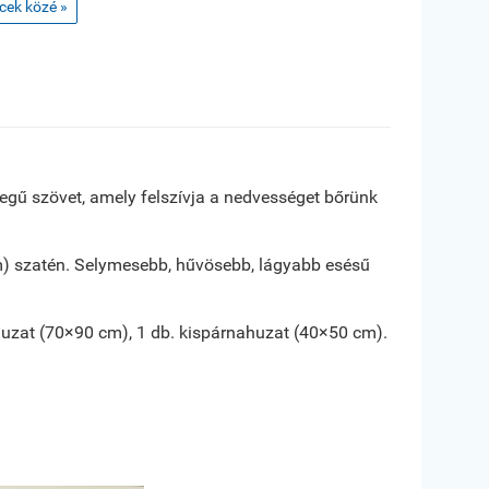
ncek közé »
ű szövet, amely felszívja a nedvességet bőrünk
m) szatén. Selymesebb, hűvösebb, lágyabb esésű
huzat (70×90 cm), 1 db. kispárnahuzat (40×50 cm).