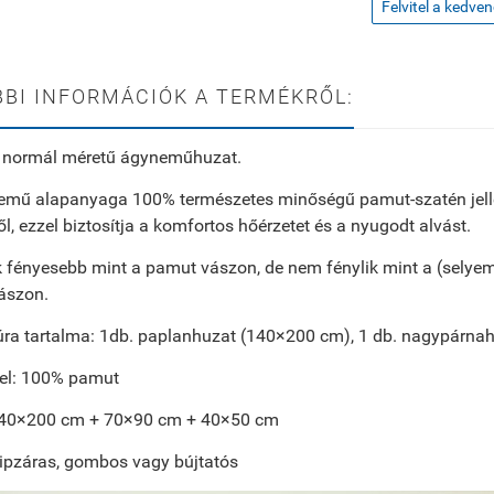
Felvitel a kedve
BI INFORMÁCIÓK A TERMÉKRŐL:
s normál méretű ágyneműhuzat.
emű alapanyaga 100% természetes minőségű pamut-szatén jelleg
ről, ezzel biztosítja a komfortos hőérzetet és a nyugodt alvást.
 fényesebb mint a pamut vászon, de nem fénylik mint a (selye
ászon.
úra tartalma: 1db. paplanhuzat (140×200 cm), 1 db. nagypárna
tel: 100% pamut
140×200 cm + 70×90 cm + 40×50 cm
 cipzáras, gombos vagy bújtatós