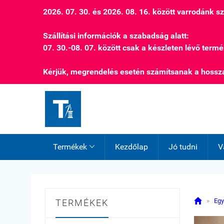
2026. 07. 30. és 2026. 08. 16. között varrodánk 
Szállítási információk a szabadság alatt:
07. 30.-08. 07. között csak a készleten lévő termé
Kérjük, megrendelés esetén számítsanak a hossza
Termékek
Kezdőlap
Jó tudni
V


»
Egy
TERMÉKEK