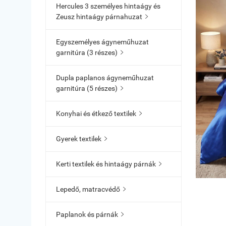
Hercules 3 személyes hintaágy és
Zeusz hintaágy párnahuzat

Egyszemélyes ágyneműhuzat
garnitúra (3 részes)

Dupla paplanos ágyneműhuzat
garnitúra (5 részes)

Konyhai és étkező textilek

Gyerek textilek

Kerti textilek és hintaágy párnák

Lepedő, matracvédő

Paplanok és párnák
