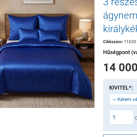
3 része
ágynemű
királyké
Cikkszám:
11620
Hűségpont (vá
14 000
KIVITEL*: