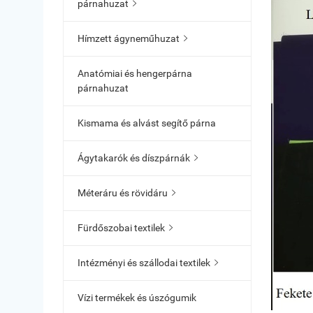
párnahuzat

Hímzett ágyneműhuzat

Anatómiai és hengerpárna
párnahuzat
Kismama és alvást segítő párna
Ágytakarók és díszpárnák

Méteráru és rövidáru

Fürdőszobai textilek

Intézményi és szállodai textilek

Vízi termékek és úszógumik