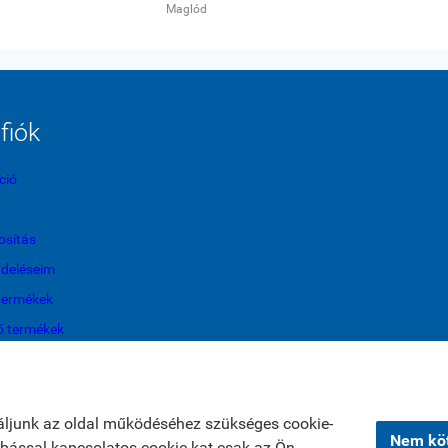
Maglód
fiók
ció
sítás
ndeléseim
termékek
ő termékek
áljunk az oldal működéséhez szükséges cookie-
Nem köt
zabással kapcsolatos cookie-kat csak az Ön