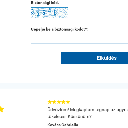
Biztonsági kód:
Gépelje be a biztonsági kódot*:
Elküldés






Üdvözlöm! Megkaptam tegnap az ágyne
tökéletes. Köszönöm?
Kovács Gabriella