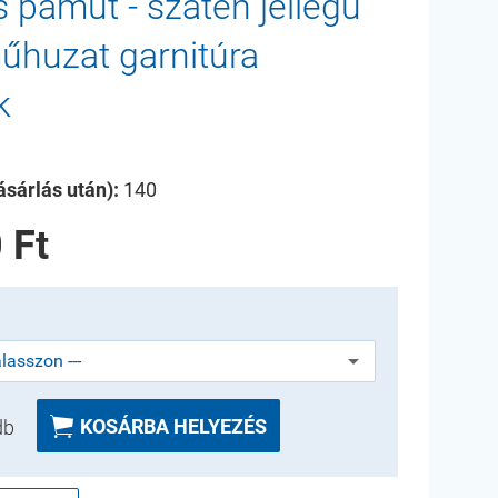
s pamut - szatén jellegű
huzat garnitúra
k
sárlás után):
140
 Ft

KOSÁRBA HELYEZÉS
db