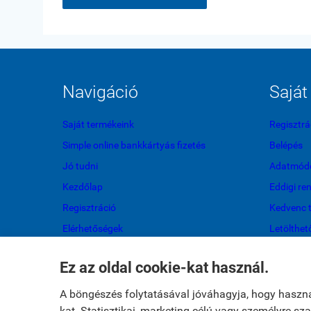
Navigáció
Saját 
Saját termékeink
Regisztrá
Simple online bankkártyás fizetés
Belépés
Jó tudni
Adatmódo
Kezdőlap
Eddigi re
Regisztráció
Kedvenc 
Elérhetőségek
Letölthet
Oldaltérkép
Ez az oldal cookie-kat használ.
Elállok a szerződéstől
A böngészés folytatásával jóváhagyja, hogy haszn
kat. Statisztikai, marketing célú vagy személyre s