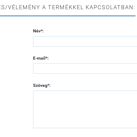
ÉS/VÉLEMÉNY A TERMÉKKEL KAPCSOLATBAN:
Név*:
E-mail*:
Szöveg*: