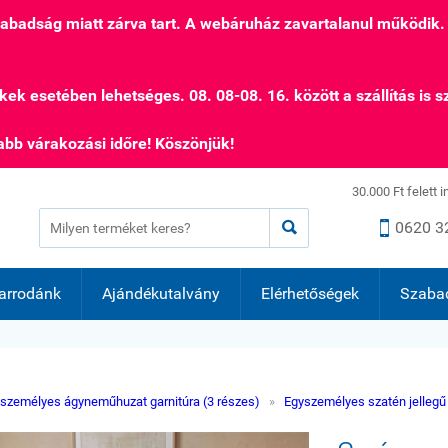
szabadság miatt zárva tart. A webáruház zavartalanul működik.
kek esetében lehetséges. 08. 08-08. 16. között a szállítás is s
bb várakozási időre! Köszönjük!
30.000 Ft felett 


0620 3
arrodánk
Ajándékutalvány
Elérhetőségek
Szaba
személyes ágyneműhuzat garnitúra (3 részes)
»
Egyszemélyes szatén jellegű