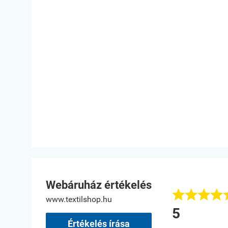
Webáruház értékelés








www.textilshop.hu
anyag minüsége jó és fizetési felrétel rufalmas.
5
sz Ivanne. Dr
Értékelés írása
 Káta