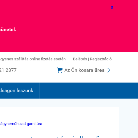
X
zünetel.
ingyenes szállítás online fizetés esetén
Belépés
|
Regisztráció


21 2377
Az Ön kosara
üres
.
dságon leszünk
 ágyneműhuzat garnitúra