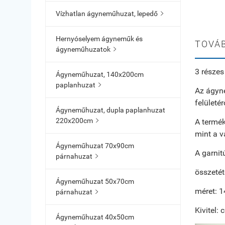
Vízhatlan ágyneműhuzat, lepedő

Hernyóselyem ágyneműk és
TOVÁB
ágyneműhuzatok

3 része
Ágyneműhuzat, 140x200cm
paplanhuzat

Az ágyn
felületé
Ágyneműhuzat, dupla paplanhuzat
220x200cm
A termék

mint a v
Ágyneműhuzat 70x90cm
A garnit
párnahuzat

összeté
Ágyneműhuzat 50x70cm
méret: 
párnahuzat

Kivitel:
Ágyneműhuzat 40x50cm