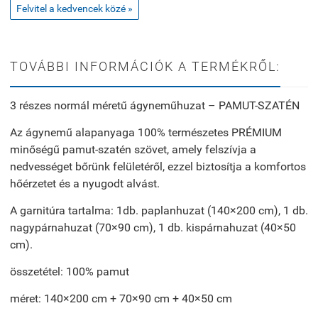
Felvitel a kedvencek közé »
TOVÁBBI INFORMÁCIÓK A TERMÉKRŐL:
3 részes normál méretű ágyneműhuzat – PAMUT-SZATÉN
Az ágynemű alapanyaga 100% természetes PRÉMIUM
minőségű pamut-szatén szövet, amely felszívja a
nedvességet bőrünk felületéről, ezzel biztosítja a komfortos
hőérzetet és a nyugodt alvást.
A garnitúra tartalma: 1db. paplanhuzat (140×200 cm), 1 db.
nagypárnahuzat (70×90 cm), 1 db. kispárnahuzat (40×50
cm).
összetétel: 100% pamut
méret: 140×200 cm + 70×90 cm + 40×50 cm