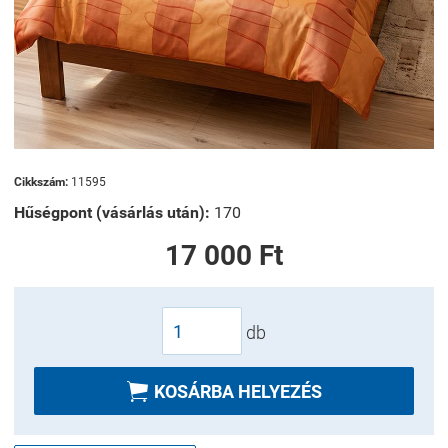
Cikkszám:
11595
Hűségpont (vásárlás után):
170
17 000 Ft
db

KOSÁRBA HELYEZÉS