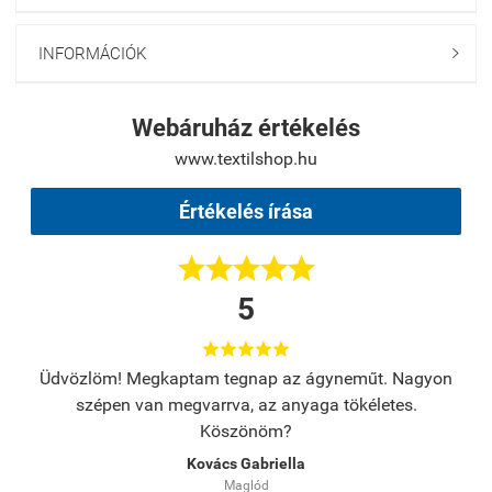
INFORMÁCIÓK

Webáruház értékelés
www.textilshop.hu
Értékelés írása





5





s.
Üdvözlöm! Megkaptam tegnap az ágyneműt. Nagyon
A
szépen van megvarrva, az anyaga tökéletes.
Köszönöm?
Kovács Gabriella
Maglód