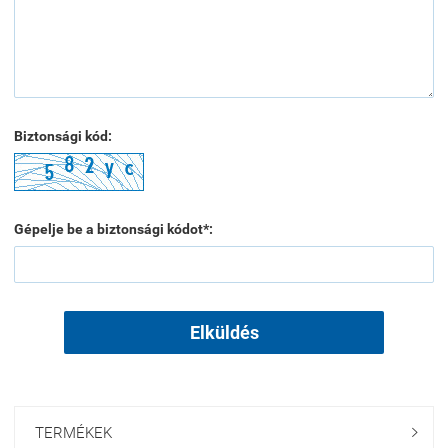
Biztonsági kód:
Gépelje be a biztonsági kódot*:
Elküldés
TERMÉKEK
