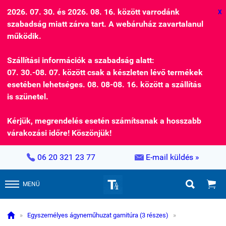
2026. 07. 30. és 2026. 08. 16. között varrodánk
X
szabadság miatt zárva tart. A webáruház zavartalanul
működik.
Szállítási információk a szabadság alatt:
07. 30.-08. 07. között csak a készleten lévő termékek
esetében lehetséges. 08. 08-08. 16. között a szállítás
is szünetel.
Kérjük, megrendelés esetén számítsanak a hosszabb
várakozási időre! Köszönjük!


06 20 321 23 77
E-mail küldés »


MENÜ

»
Egyszemélyes ágyneműhuzat garnitúra (3 részes)
»