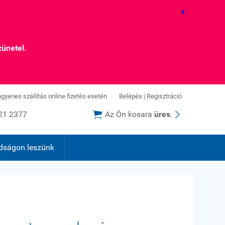
X
zünetel.
ingyenes szállítás online fizetés esetén
Belépés
|
Regisztráció


21 2377
Az Ön kosara
üres
.
dságon leszünk