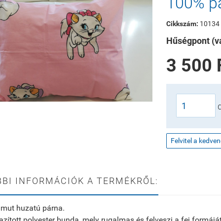
100% p
Cikkszám:
10134
Hűségpont (vá
3 500 
Felvitel a kedve
BI INFORMÁCIÓK A TERMÉKRŐL:
mut huzatú párna.
 lazított polyester bunda, mely rugalmas és felveszi a fej formájá