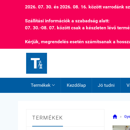
2026. 07. 30. és 2026. 08. 16. között varrodánk 
Szállítási információk a szabadság alatt:
07. 30.-08. 07. között csak a készleten lévő termé
Kérjük, megrendelés esetén számítsanak a hossza
Termékek
Kezdőlap
Jó tudni
V


»
Gye
TERMÉKEK