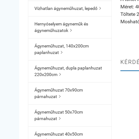
Méret: 
Vízhatlan ágyneműhuzat, lepedő

Töltete 
Mosható 
Hernyóselyem ágyneműk és
ágyneműhuzatok

Ágyneműhuzat, 140x200cm
paplanhuzat

KÉRD
Ágyneműhuzat, dupla paplanhuzat
220x200cm

Ágyneműhuzat 70x90cm
párnahuzat

Ágyneműhuzat 50x70cm
párnahuzat

Ágyneműhuzat 40x50cm