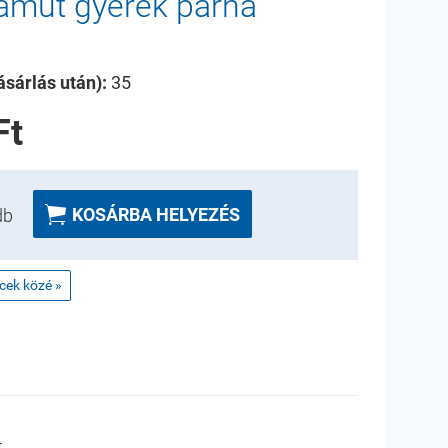
amut gyerek párna
sárlás után):
35
Ft

KOSÁRBA HELYEZÉS
db
ncek közé »
t