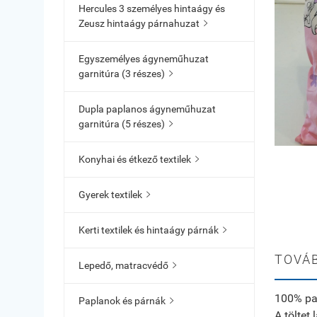
Hercules 3 személyes hintaágy és
Zeusz hintaágy párnahuzat

Egyszemélyes ágyneműhuzat
garnitúra (3 részes)

Dupla paplanos ágyneműhuzat
garnitúra (5 részes)

Konyhai és étkező textilek

Gyerek textilek

Kerti textilek és hintaágy párnák

TOVÁB
Lepedő, matracvédő

100% pa
Paplanok és párnák

A töltet