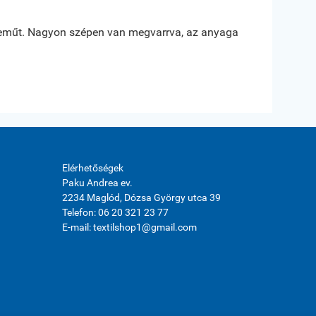





műt. Nagyon szépen van megvarrva, az anyaga
Az anyag min
Erdész Ivanne
Nagy Káta
Elérhetőségek
Paku Andrea ev.
2234 Maglód, Dózsa György utca 39
Telefon: 06 20 321 23 77
E-mail: textilshop1@gmail.com