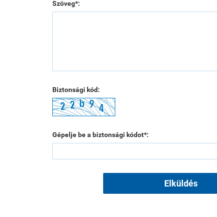
Szöveg*:
Biztonsági kód:
Gépelje be a biztonsági kódot*:
Elküldés