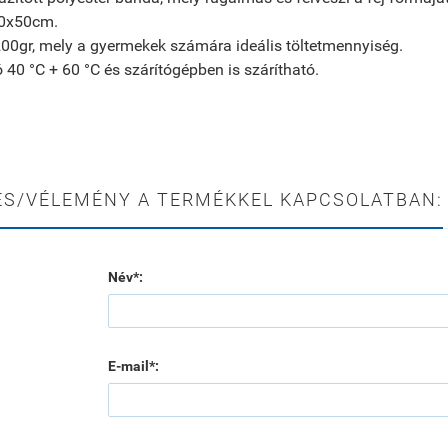
40x50cm.
200gr, mely a gyermekek számára ideális töltetmennyiség.
40 °C + 60 °C és szárítógépben is szárítható.
ÉS/VÉLEMÉNY A TERMÉKKEL KAPCSOLATBAN:
Név*:
E-mail*: