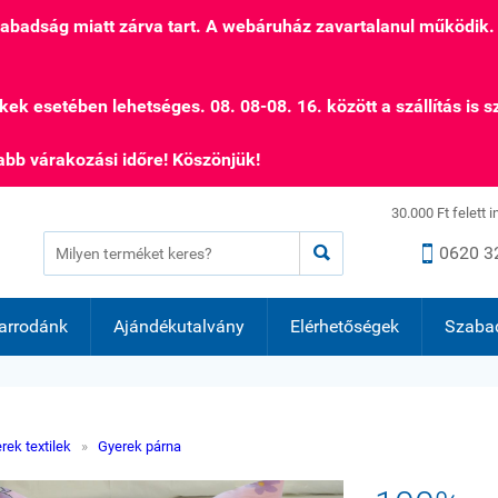
szabadság miatt zárva tart. A webáruház zavartalanul működik.
kek esetében lehetséges. 08. 08-08. 16. között a szállítás is s
bb várakozási időre! Köszönjük!
30.000 Ft felett 


0620 3
arrodánk
Ajándékutalvány
Elérhetőségek
Szaba
rek textilek
»
Gyerek párna