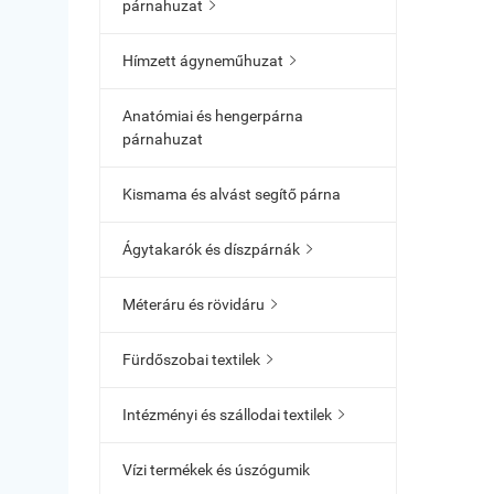
párnahuzat

Hímzett ágyneműhuzat

Anatómiai és hengerpárna
párnahuzat
Kismama és alvást segítő párna
Ágytakarók és díszpárnák

Méteráru és rövidáru

Fürdőszobai textilek

Intézményi és szállodai textilek

Vízi termékek és úszógumik