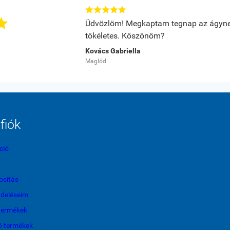






Üdvözlöm! Megkaptam tegnap az ágyne
tökéletes. Köszönöm?
Kovács Gabriella
Maglód
fiók
ció
sítás
ndeléseim
termékek
ő termékek