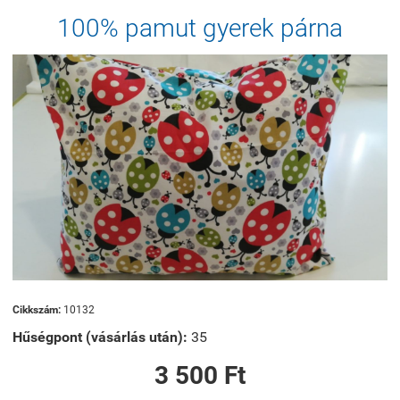
100% pamut gyerek párna
Cikkszám:
10132
Hűségpont (vásárlás után):
35
3 500 Ft