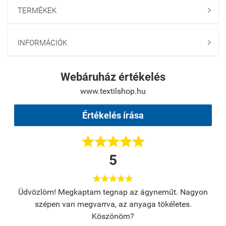
TERMÉKEK

INFORMÁCIÓK

Webáruház értékelés
www.textilshop.hu
Értékelés írása





5





s.
Üdvözlöm! Megkaptam tegnap az ágyneműt. Nagyon
A
szépen van megvarrva, az anyaga tökéletes.
Köszönöm?