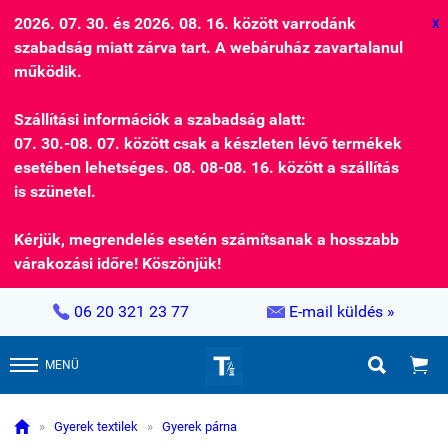
2026. 07. 30. és 2026. 08. 16. között varrodánk
X
szabadság miatt zárva tart. A webáruház zavartalanul
működik.
Szállítási információk a szabadság alatt:
07. 30.-08. 07. között csak a készleten lévő termékek
esetében lehetséges. 08. 08-08. 16. között a szállítás
is szünetel.
Kérjük, megrendelés esetén számítsanak a hosszabb
várakozási időre! Köszönjük!


06 20 321 23 77
E-mail küldés »


MENÜ

»
Gyerek textilek
»
Gyerek párna