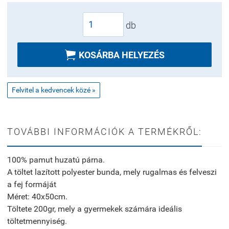
db

KOSÁRBA HELYEZÉS
Felvitel a kedvencek közé »
TOVÁBBI INFORMÁCIÓK A TERMÉKRŐL:
100% pamut huzatú párna.
A töltet lazított polyester bunda, mely rugalmas és felveszi
a fej formáját
Méret: 40x50cm.
Töltete 200gr, mely a gyermekek számára ideális
töltetmennyiség.