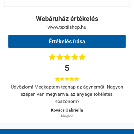
Webáruház értékelés
www.textilshop.hu
Értékelés írása





5





s.
Üdvözlöm! Megkaptam tegnap az ágyneműt. Nagyon
A
szépen van megvarrva, az anyaga tökéletes.
Köszönöm?
Kovács Gabriella
Maglód