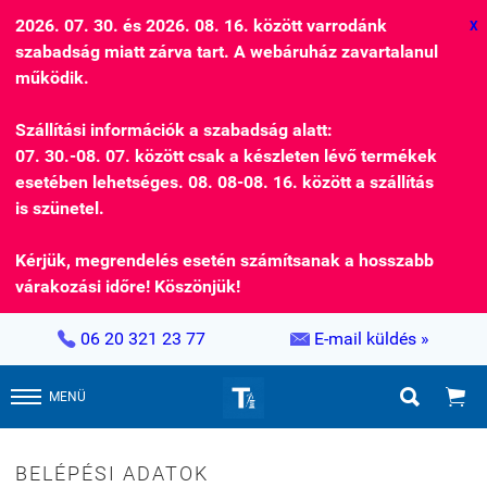
2026. 07. 30. és 2026. 08. 16. között varrodánk
X
szabadság miatt zárva tart. A webáruház zavartalanul
működik.
Szállítási információk a szabadság alatt:
07. 30.-08. 07. között csak a készleten lévő termékek
esetében lehetséges. 08. 08-08. 16. között a szállítás
is szünetel.
Kérjük, megrendelés esetén számítsanak a hosszabb
várakozási időre! Köszönjük!


06 20 321 23 77
E-mail küldés »


MENÜ
BELÉPÉSI ADATOK