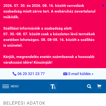
2026. 07. 30. és 2026. 08. 16. között varrodánk
X
szabadság miatt zárva tart. A webáruház zavartalanul
működik.
Szállítási információk a szabadság alatt:
07. 30.-08. 07. között csak a készleten lévő termékek
esetében lehetséges. 08. 08-08. 16. között a szállítás
is szünetel.
Kérjük, megrendelés esetén számítsanak a hosszabb
várakozási időre! Köszönjük!


06 20 321 23 77
E-mail küldés »


MENÜ
BELÉPÉSI ADATOK