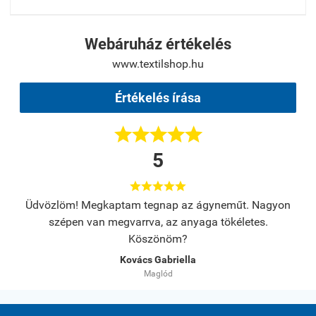
Webáruház értékelés
www.textilshop.hu
Értékelés írása





5





s.
Üdvözlöm! Megkaptam tegnap az ágyneműt. Nagyon
A
szépen van megvarrva, az anyaga tökéletes.
Köszönöm?
Kovács Gabriella
Maglód