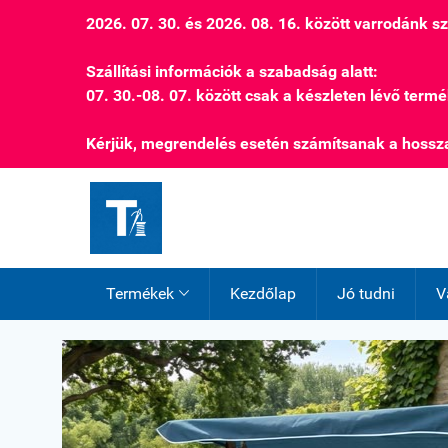
2026. 07. 30. és 2026. 08. 16. között varrodánk 
Szállítási információk a szabadság alatt:
07. 30.-08. 07. között csak a készleten lévő termé
Kérjük, megrendelés esetén számítsanak a hossza
Termékek
Kezdőlap
Jó tudni
V
