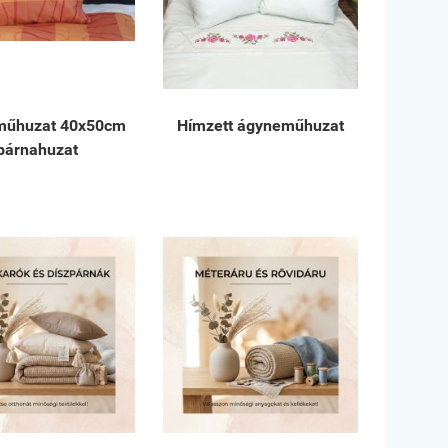
műhuzat 40x50cm
Hímzett ágyneműhuzat
párnahuzat