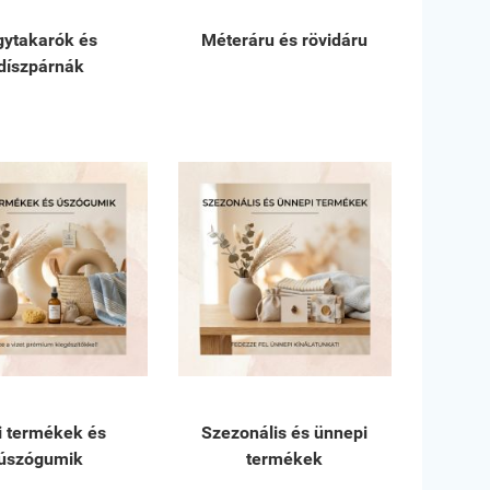
gytakarók és
Méteráru és rövidáru
díszpárnák
i termékek és
Szezonális és ünnepi
úszógumik
termékek