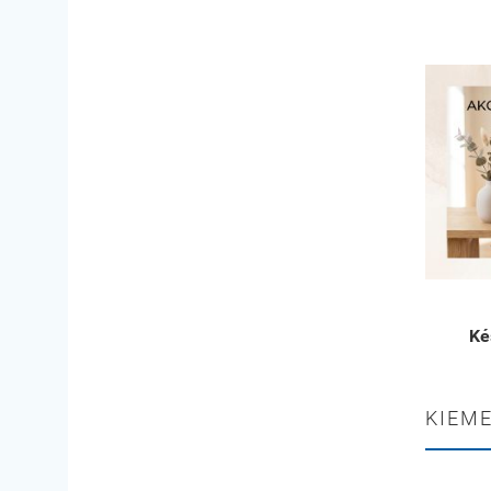
Ké
KIEME