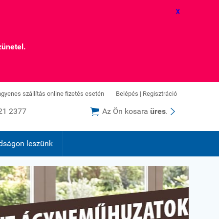
X
zünetel.
ingyenes szállítás online fizetés esetén
Belépés
|
Regisztráció


21 2377
Az Ön kosara
üres
.
dságon leszünk