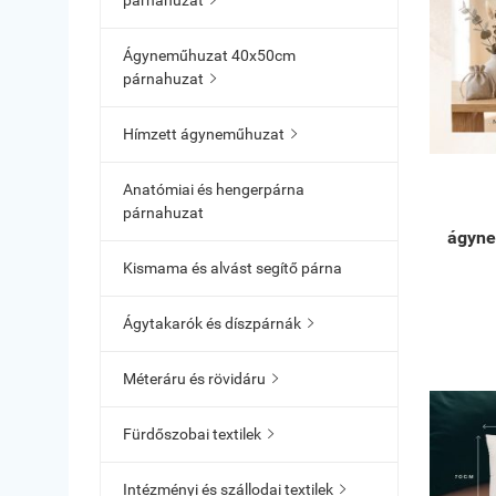
párnahuzat

Ágyneműhuzat 40x50cm
párnahuzat

Hímzett ágyneműhuzat

Anatómiai és hengerpárna
párnahuzat
ágyne
Kismama és alvást segítő párna
Ágytakarók és díszpárnák

Méteráru és rövidáru

Fürdőszobai textilek

Intézményi és szállodai textilek
