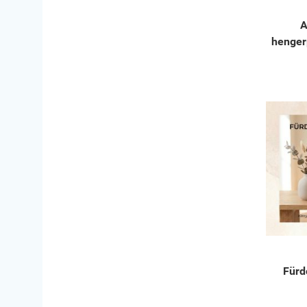
A
henger
Fürd