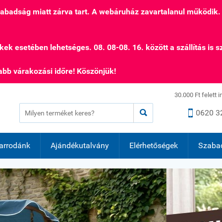
szabadság miatt zárva tart. A webáruház zavartalanul működik.
kek esetében lehetséges. 08. 08-08. 16. között a szállítás is s
bb várakozási időre! Köszönjük!
30.000 Ft felett 


0620 3
arrodánk
Ajándékutalvány
Elérhetőségek
Szaba