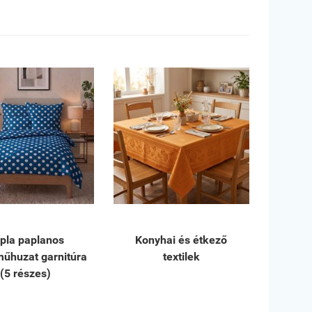
pla paplanos
Konyhai és étkező
űhuzat garnitúra
textilek
(5 részes)