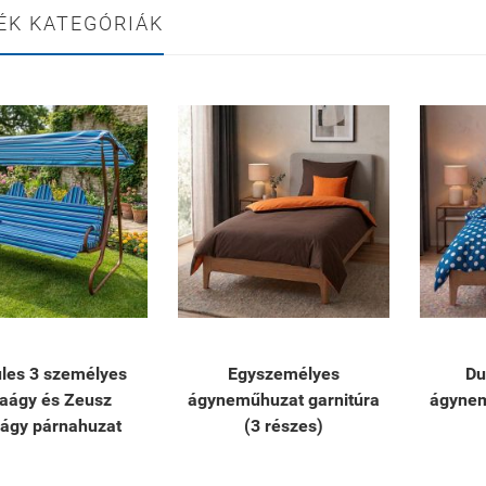
ÉK KATEGÓRIÁK
les 3 személyes
Egyszemélyes
Du
taágy és Zeusz
ágyneműhuzat garnitúra
ágynem
aágy párnahuzat
(3 részes)