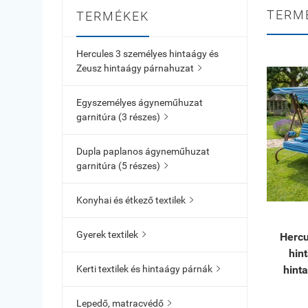
TERM
TERMÉKEK
Hercules 3 személyes hintaágy és
Zeusz hintaágy párnahuzat

Egyszemélyes ágyneműhuzat
garnitúra (3 részes)

Dupla paplanos ágyneműhuzat
garnitúra (5 részes)

Konyhai és étkező textilek

Gyerek textilek

Hercu
hin
hint
Kerti textilek és hintaágy párnák

Lepedő, matracvédő
