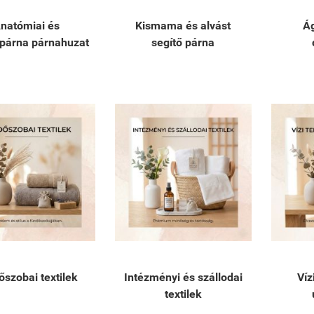
natómiai és
Kismama és alvást
Á
párna párnahuzat
segítő párna
őszobai textilek
Intézményi és szállodai
Víz
textilek